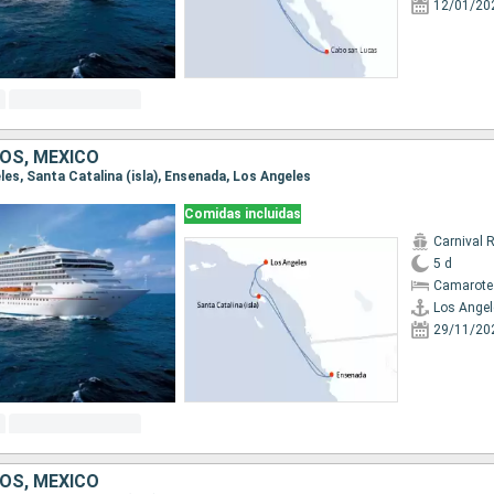
12/01/20
OS, MÉXICO
eles, Santa Catalina (isla), Ensenada, Los Angeles
Comidas incluidas
Carnival 
5 d
Camarote
Los Angel
29/11/20
OS, MÉXICO