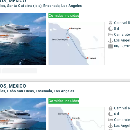
OS, MÉXICO
eles, Santa Catalina (isla), Ensenada, Los Angeles
Comidas incluidas
Carnival 
5 d
Camarote
Los Angel
08/09/20
OS, MÉXICO
geles, Cabo san Lucas, Ensenada, Los Angeles
Comidas incluidas
Carnival 
6 d
Camarote
Los Angel