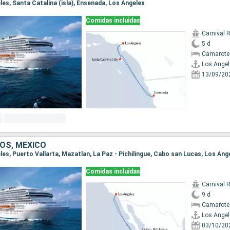
eles, Santa Catalina (isla), Ensenada, Los Angeles
Comidas incluidas
Carnival 
5 d
Camarote
Los Angel
13/09/20
OS, MÉXICO
eles, Puerto Vallarta, Mazatlan, La Paz - Pichilingue, Cabo san Lucas, Los Ang
Comidas incluidas
Carnival 
9 d
Camarote
Los Angel
03/10/20