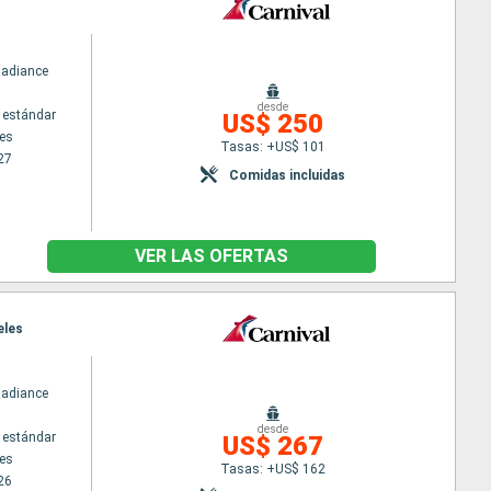
Radiance
desde
 estándar
US$ 250
es
Tasas: +US$ 101
27
Comidas incluidas
VER LAS OFERTAS
eles
Radiance
desde
 estándar
US$ 267
es
Tasas: +US$ 162
26