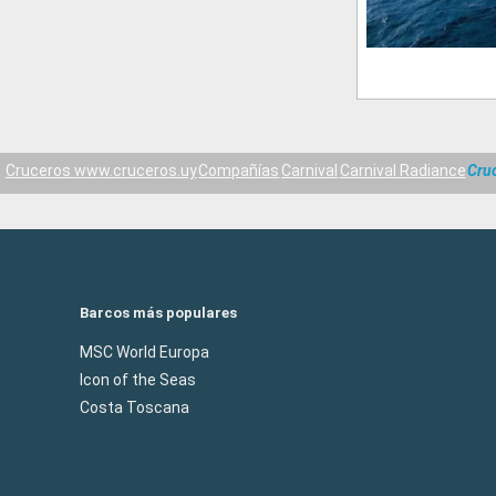
Cruceros www.cruceros.uy
Compañías
Carnival
Carnival Radiance
Cru
Barcos más populares
MSC World Europa
Icon of the Seas
Costa Toscana