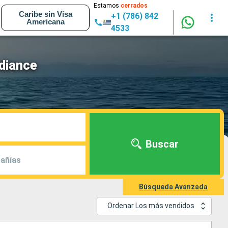
Estamos
cerrados
Caribe sin Visa
+1 (786) 842
Americana
4533
adiance
Buscar
añías
Búsqueda Avanzada
Ordenar Los más vendidos