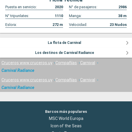
Puesta en servicio:
2020
N° de pasajeros:
2986
N° tripunlates:
1110
Manga:
38
m
Eslora:
272
m
Velocidad:
23
Nudos
La flota de Carnival
Los destinos de Carnival Radiance
Cruceros www.cruceros.uy
Compañías
Carnival
Carnival Radiance
Cruceros www.cruceros.uy
Compañías
Carnival
Carnival Radiance
Barcos más populares
MSC World Europa
Icon of the Seas