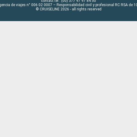
contact tel : (00) 377 97 97 84 50
gencia de viajes n° 006 02 0007 – Responsabilidad civil y profesional RC RSA de
© CRUISELINE 2026 - all rights reserved