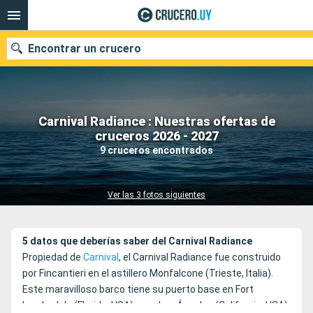
Encontrar un crucero
Carnival Radiance : Nuestras ofertas de
Nuestros destinos
cruceros 2026 - 2027
9 cruceros encontrados
Fecha de salida
Puertos
Compañías
Ver las 3 fotos siguientes
Buscar
5 datos que deberías saber del Carnival Radiance
Propiedad de
Carnival
, el Carnival Radiance fue construido
por Fincantieri en el astillero Monfalcone (Trieste, Italia).
Este maravilloso barco tiene su puerto base en Fort
Lauderdale (Florida, USA), o en Los Ángeles (California, USA).