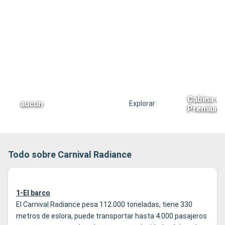
Cabina co
aucun
Explorar
Premium
Todo sobre Carnival Radiance
1-El barco
El Carnival Radiance pesa 112.000 toneladas, tiene 330
metros de eslora, puede transportar hasta 4.000 pasajeros