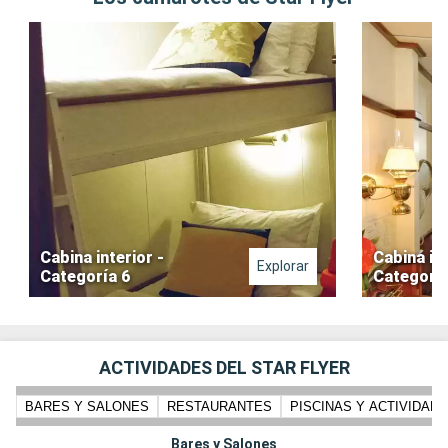
Cabina interior -
Cabina int
Explorar
Categoría 6
Categoría
ACTIVIDADES DEL STAR FLYER
BARES Y SALONES
RESTAURANTES
PISCINAS Y ACTIVIDADE
Bares y Salones