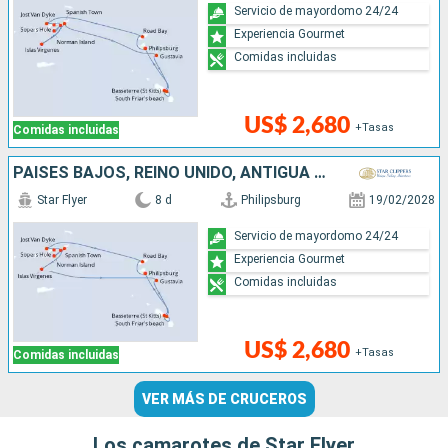
Servicio de mayordomo 24/24
Experiencia Gourmet
Comidas incluidas
US$ 2,680
+Tasas
Comidas incluidas
PAISES BAJOS, REINO UNIDO, ANTIGUA Y BARBUDA
Star Flyer
8 d
Philipsburg
19/02/2028
Servicio de mayordomo 24/24
Experiencia Gourmet
Comidas incluidas
US$ 2,680
+Tasas
Comidas incluidas
VER MÁS DE CRUCEROS
Los camarotes de Star Flyer