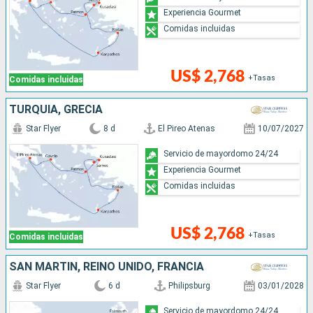
Experiencia Gourmet
Comidas incluidas
US$ 2,768
+Tasas
Comidas incluidas
TURQUÍA, GRECIA
Star Flyer
8 d
El Pireo Atenas
10/07/2027
Servicio de mayordomo 24/24
Experiencia Gourmet
Comidas incluidas
US$ 2,768
+Tasas
Comidas incluidas
SAN MARTÍN, REINO UNIDO, FRANCIA
Star Flyer
6 d
Philipsburg
03/01/2028
Servicio de mayordomo 24/24