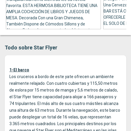
Una Cerveza o
favorita. ESTA HERMOSA BIBLIOTECA TIENE UNA
BAR ESTÁ CUB
AMPLIA COCHCCIÓN DE LIBROS Y JUEGOS DE
OFRECERLE M
MESA. Decorada Con una Gran Chimenea,
EL SOLO DE DI
También Dispone de Cómodos Sillons y de
Algunos Ordenadores conectados à Internet para
que Pueda Consultar Sucreo Electónico o Navegar
por Sus Páginas favoritas.
Todo sobre Star Flyer
1-El barco
Los cruceros a bordo de este yate ofrecen un ambiente
realmente relajado. Con cuatro cubiertas y 115,50 metros
de eslora por 15 metros de manga y 5,6 metros de calado,
el Star Flyer tiene capacidad para alojar a 166 pasajeros y
74 tripulantes. El más alto de sus cuatro mástiles alcanza
una altura de 63 metros. Durante la navegación, este barco
puede desplegar un total de 16 velas, que representan
3.365 metros cuadrados. Los principales destinos por los
que navega el Star Flyer son el Mediterráneo y en las islas