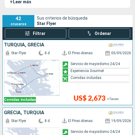
+
Leer más
42
Sus criterios de búsqueda:
Star Flyer
cruceros
Filtrar
Ordenar
TURQUÍA, GRECIA
Star Flyer
8 d
El Pireo Atenas
05/09/2026
Servicio de mayordomo 24/24
Experiencia Gourmet
Comidas incluidas
US$ 2,673
+Tasas
Comidas incluidas
GRECIA, TURQUÍA
Star Flyer
8 d
El Pireo Atenas
19/09/2026
Servicio de mayordomo 24/24