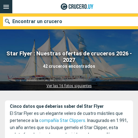
Encontrar un crucero
Star Flyer : Nuestras ofertas de cruceros 2026 -
Nuestros destinos
2027
42 cruceros encontrados
Fecha de salida
Puertos
Compañías
Ver las 16 fotos siguientes
Buscar
Cinco datos que deberías saber del Star Flyer
El Star Flyer es un elegante velero de cuatro mástiles que
pertenece a la
compañía Star Clippers
. Inaugurado en 1.991,
un año antes que su buque gemelo el Star Clipper, esta
goleta fue el primer barco adquirido por la compañía.