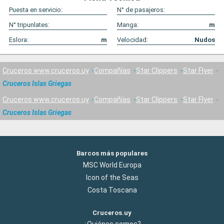
Puesta en servicio:
N° de pasajeros:
N° tripunlates:
Manga:
m
Eslora:
m
Velocidad:
Nudos
Cruceros www.cruceros.uy
Compañías
Star Clippers
Star Flyer
Cruceros Islas Griegas
Cruceros www.cruceros.uy
Compañías
Star Clippers
Star Flyer
Cruceros Islas Griegas
Barcos más populares
MSC World Europa
Icon of the Seas
Costa Toscana
Cruceros.uy
¿Quiénes somos?