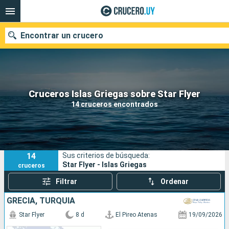
Encontrar un crucero
Nuestros destinos
Cruceros Islas Griegas sobre Star Flyer
14 cruceros encontrados
Fecha de salida
Puertos
Compañías
14
Sus criterios de búsqueda:
Buscar
Star Flyer - Islas Griegas
cruceros
Filtrar
Ordenar
GRECIA, TURQUÍA
Star Flyer
8 d
El Pireo Atenas
19/09/2026