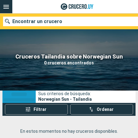
Encontrar un crucero
Nuestros destinos
Cruceros Tailandia sobre Norwegian Sun
0 cruceros encontrados
Fecha de salida
Puertos
Compañías
Sus criterios de búsqueda:
Buscar
Norwegian Sun - Tailandia
Filtrar
Ordenar
En estos momentos no hay cruceros disponibles.