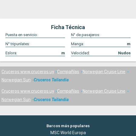
Ficha Técnica
Puesta en servicio:
N° de pasajeros:
N° tripunlates:
Manga:
m
Eslora:
m
Velocidad:
Nudos
Cruceros www.cruceros.uy
Compañías
Norwegian Cruise Line
Norwegian Sun
Cruceros Tailandia
Cruceros www.cruceros.uy
Compañías
Norwegian Cruise Line
Norwegian Sun
Cruceros Tailandia
Barcos más populares
MSC World Europa