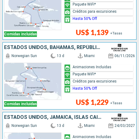
Paquete WiFi*
Créditos para excursiones
Hasta 50% Off
US$ 1,139
+Tasas
Comidas incluidas
ESTADOS UNIDOS, BAHAMAS, REPÚBLICA DOMINICANA, ARUBA, PANAMÁ, COSTA RICA, ISLAS CAIMÁN
Norwegian Sun
13 d
Miami
06/11/2026
Animaciones Incluidas
Paquete WiFi*
Créditos para excursiones
Hasta 50% Off
US$ 1,229
+Tasas
Comidas incluidas
ESTADOS UNIDOS, JAMAICA, ISLAS CAIMÁN, COLOMBIA, PANAMÁ, COSTA RICA, BELICE, MÉXICO
Norwegian Sun
13 d
Miami
24/03/2027
Animaciones Incluidas