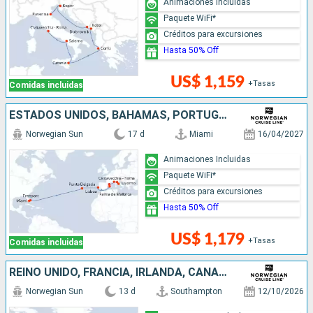
Animaciones Incluidas
Paquete WiFi*
Créditos para excursiones
Hasta 50% Off
US$ 1,159
+Tasas
Comidas incluidas
ESTADOS UNIDOS, BAHAMAS, PORTUGAL, ESPAÑA, FRANCIA, ITALIA
Norwegian Sun
17 d
Miami
16/04/2027
Animaciones Incluidas
Paquete WiFi*
Créditos para excursiones
Hasta 50% Off
US$ 1,179
+Tasas
Comidas incluidas
REINO UNIDO, FRANCIA, IRLANDA, CANADÁ, ESTADOS UNIDOS
Norwegian Sun
13 d
Southampton
12/10/2026