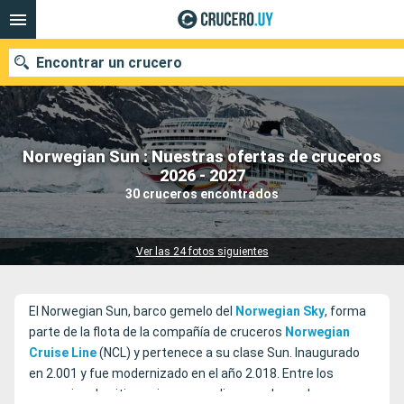
Encontrar un crucero
Norwegian Sun : Nuestras ofertas de cruceros
Nuestros destinos
2026 - 2027
30 cruceros encontrados
Fecha de salida
Puertos
Compañías
Ver las 24 fotos siguientes
Buscar
El Norwegian Sun, barco gemelo del
Norwegian
Sky
, forma
parte de la flota de la compañía de cruceros
Norwegian
Cruise
Line
(NCL) y pertenece a su clase Sun. Inaugurado
en 2.001 y fue modernizado en el año 2.018. Entre los
excepcionales itinerarios que realiza por el mundo,