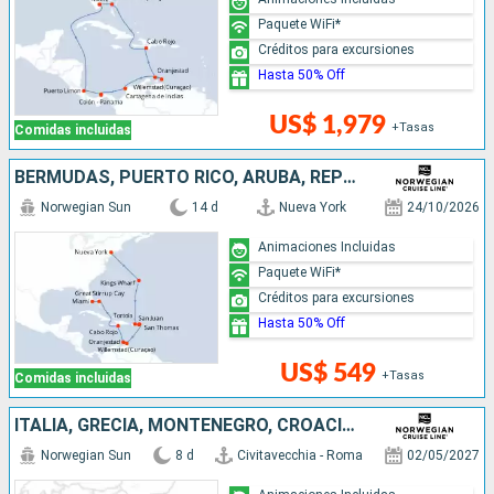
Paquete WiFi*
Créditos para excursiones
Hasta 50% Off
US$ 1,979
+Tasas
Comidas incluidas
BERMUDAS, PUERTO RICO, ARUBA, REPÚBLICA DOMINICANA, BAHAMAS, ESTADOS UNIDOS
Norwegian Sun
14 d
Nueva York
24/10/2026
Animaciones Incluidas
Paquete WiFi*
Créditos para excursiones
Hasta 50% Off
US$ 549
+Tasas
Comidas incluidas
ITALIA, GRECIA, MONTENEGRO, CROACIA, ESLOVENIA
Norwegian Sun
8 d
Civitavecchia - Roma
02/05/2027