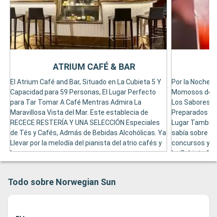
ATRIUM CAFÉ & BAR
El Atrium Café and Bar, Situado en La Cubieta 5 Y
Por la Noche, 
Capacidad para 59 Personas, El Lugar Perfecto
Momosos de T
para Tar Tomar A Café Mentras Admira La
Los Sabores d
Maravillosa Vista del Mar. Este establecia de
Preparados po
RECECE RESTERÍA Y UNA SELECCIÓN Especiales
Lugar También
de Tés y Cafés, Admás de Bebidas Alcohólicas. Ya
sabía sobre e
Llevar por la melodía del pianista del atrio cafés y
concursos y de
bar.
La Cubieta 6, 
para 110 Pers
Todo sobre Norwegian Sun