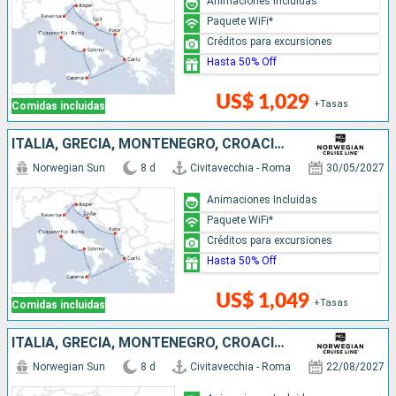
Animaciones Incluidas
Paquete WiFi*
Créditos para excursiones
Hasta 50% Off
US$ 1,029
+Tasas
Comidas incluidas
ITALIA, GRECIA, MONTENEGRO, CROACIA, ESLOVENIA
Norwegian Sun
8 d
Civitavecchia - Roma
30/05/2027
Animaciones Incluidas
Paquete WiFi*
Créditos para excursiones
Hasta 50% Off
US$ 1,049
+Tasas
Comidas incluidas
ITALIA, GRECIA, MONTENEGRO, CROACIA, ESLOVENIA
Norwegian Sun
8 d
Civitavecchia - Roma
22/08/2027