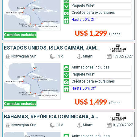
Paquete WiFi*
Créditos para excursiones
Hasta 50% Off
US$ 1,299
+Tasas
Comidas incluidas
ESTADOS UNIDOS, ISLAS CAIMÁN, JAMAICA, COLOMBIA, PANAMÁ, COSTA RICA, BELICE, MÉXICO
Norwegian Sun
13 d
Miami
17/02/2027
Animaciones Incluidas
Paquete WiFi*
Créditos para excursiones
Hasta 50% Off
US$ 1,499
+Tasas
Comidas incluidas
BAHAMAS, REPÚBLICA DOMINICANA, ARUBA, COLOMBIA, PANAMÁ, COSTA RICA, ESTADOS UNIDOS
Norwegian Sun
13 d
Miami
01/03/2027
Animaciones Incluidas