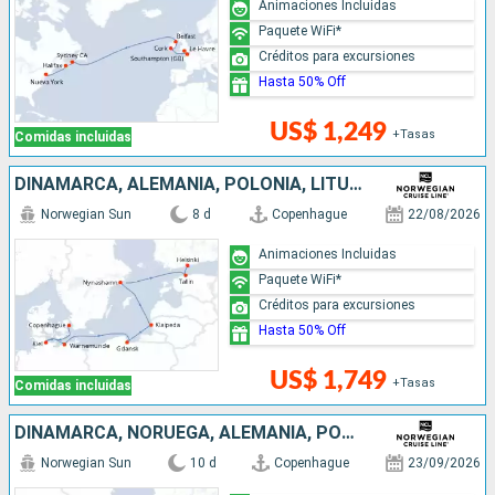
Animaciones Incluidas
Paquete WiFi*
Créditos para excursiones
Hasta 50% Off
US$ 1,249
+Tasas
Comidas incluidas
DINAMARCA, ALEMANIA, POLONIA, LITUANIA, SUECIA, ESTONIA, FINLANDIA
Norwegian Sun
8 d
Copenhague
22/08/2026
Animaciones Incluidas
Paquete WiFi*
Créditos para excursiones
Hasta 50% Off
US$ 1,749
+Tasas
Comidas incluidas
DINAMARCA, NORUEGA, ALEMANIA, POLONIA, LITUANIA, LETONIA, SUECIA, ESTONIA, FINLANDIA
Norwegian Sun
10 d
Copenhague
23/09/2026