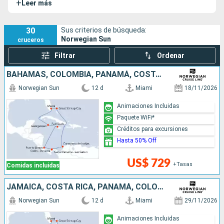
+
Leer más
destacan las travesías por aguas americanas hasta Alaska
y, en ocasiones, hasta Asia.
30
Sus criterios de búsqueda:
Norwegian Sun
cruceros
Filtrar
Ordenar
BAHAMAS, COLOMBIA, PANAMÁ, COSTA RICA, JAMAICA, ISLAS CAIMÁN, ESTADOS UNIDOS
Norwegian Sun
12 d
Miami
18/11/2026
Animaciones Incluidas
Paquete WiFi*
Créditos para excursiones
Hasta 50% Off
US$ 729
+Tasas
Comidas incluidas
JAMAICA, COSTA RICA, PANAMÁ, COLOMBIA, BAHAMAS, ESTADOS UNIDOS, ISLAS CAIMÁN
Norwegian Sun
12 d
Miami
29/11/2026
Animaciones Incluidas