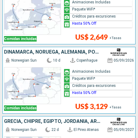
Animaciones Incluidas
Paquete WiFi*
Créditos para excursiones
Hasta 50% Off
US$ 2,649
+Tasas
Comidas incluidas
DINAMARCA, NORUEGA, ALEMANIA, POLONIA, LETONIA, SUECIA, ESTONIA, FINLANDIA
Norwegian Sun
10 d
Copenhague
05/09/2026
Animaciones Incluidas
Paquete WiFi*
Créditos para excursiones
Hasta 50% Off
US$ 3,129
+Tasas
Comidas incluidas
GRECIA, CHIPRE, EGIPTO, JORDANIA, ARABIA SAUDÍ, OMAN, QATAR, EMIRATOS ÁRABES UNIDOS
Norwegian Sun
22 d
El Pireo Atenas
05/09/2027