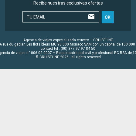
Recibe nuestras exclusivas ofertas
TU EMAIL
OK
Agencia de viajes especializada crucero – CRUISELINE
6 rue du gabian Les flots bleus MC 98 000 Monaco SAM con un capital de 150 000
contact tel : (00) 377 97 97 84 50
gencia de viajes n° 006 02 0007 – Responsabilidad civil y profesional RC RSA de
© CRUISELINE 2026 - all rights reserved