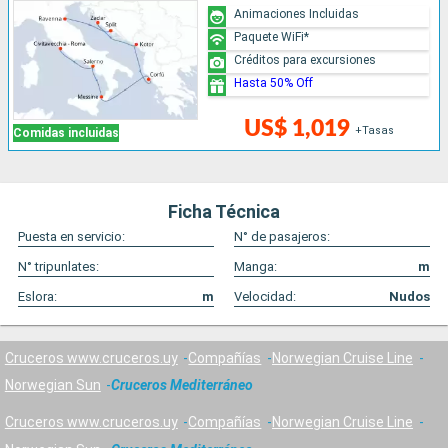
Animaciones Incluidas
Paquete WiFi*
Créditos para excursiones
Hasta 50% Off
US$ 1,019
+Tasas
Comidas incluidas
Ficha Técnica
Puesta en servicio:
N° de pasajeros:
N° tripunlates:
Manga:
m
Eslora:
m
Velocidad:
Nudos
Cruceros www.cruceros.uy
Compañías
Norwegian Cruise Line
Norwegian Sun
Cruceros Mediterráneo
Cruceros www.cruceros.uy
Compañías
Norwegian Cruise Line