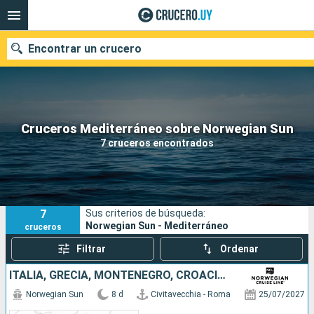
Encontrar un crucero
Nuestros destinos
Cruceros Mediterráneo sobre Norwegian Sun
7 cruceros encontrados
Fecha de salida
Puertos
Compañías
7
Sus criterios de búsqueda:
Buscar
Norwegian Sun - Mediterráneo
cruceros
Filtrar
Ordenar
ITALIA, GRECIA, MONTENEGRO, CROACIA, ESLOVENIA
Norwegian Sun
8 d
Civitavecchia - Roma
25/07/2027