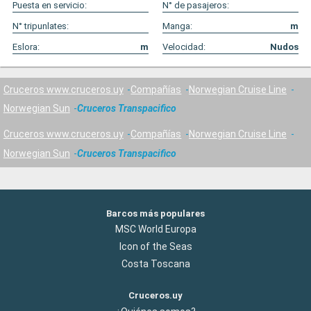
Puesta en servicio:
N° de pasajeros:
N° tripunlates:
Manga:
m
Eslora:
m
Velocidad:
Nudos
Cruceros www.cruceros.uy
Compañías
Norwegian Cruise Line
Norwegian Sun
Cruceros Transpacifico
Cruceros www.cruceros.uy
Compañías
Norwegian Cruise Line
Norwegian Sun
Cruceros Transpacifico
Barcos más populares
MSC World Europa
Icon of the Seas
Costa Toscana
Cruceros.uy