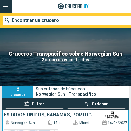
Encontrar un crucero
Nuestros destinos
Cruceros Transpacifico sobre Norwegian Sun
2 cruceros encontrados
Fecha de salida
Puertos
Compañías
2
Sus criterios de búsqueda:
Buscar
Norwegian Sun - Transpacifico
cruceros
Filtrar
Ordenar
ESTADOS UNIDOS, BAHAMAS, PORTUGAL, ESPAÑA, FRANCIA, ITALIA
Norwegian Sun
17 d
Miami
16/04/2027