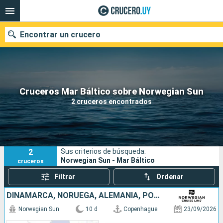
Encontrar un crucero
Nuestros destinos
Cruceros Mar Báltico sobre Norwegian Sun
2 cruceros encontrados
Fecha de salida
Puertos
Compañías
2
Sus criterios de búsqueda:
Buscar
Norwegian Sun - Mar Báltico
cruceros
Filtrar
Ordenar
DINAMARCA, NORUEGA, ALEMANIA, POLONIA, LITUANIA, LETONIA, SUECIA, ESTONIA, FINLANDIA
Norwegian Sun
10 d
Copenhague
23/09/2026