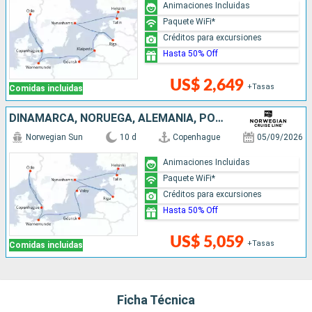
Animaciones Incluidas
Paquete WiFi*
Créditos para excursiones
Hasta 50% Off
US$ 2,649
+Tasas
Comidas incluidas
DINAMARCA, NORUEGA, ALEMANIA, POLONIA, LETONIA, SUECIA, ESTONIA, FINLANDIA
Norwegian Sun
10 d
Copenhague
05/09/2026
Animaciones Incluidas
Paquete WiFi*
Créditos para excursiones
Hasta 50% Off
US$ 5,059
+Tasas
Comidas incluidas
Ficha Técnica