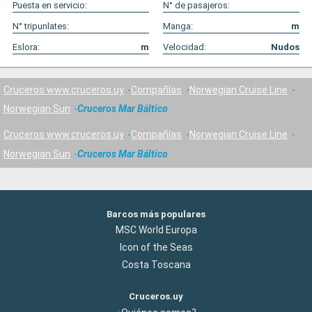
Puesta en servicio:
N° de pasajeros:
N° tripunlates:
Manga:
m
Eslora:
m
Velocidad:
Nudos
Cruceros www.cruceros.uy
Compañías
Norwegian Cruise Line
Norwegian Sun
Cruceros Mar Báltico
Cruceros www.cruceros.uy
Compañías
Norwegian Cruise Line
Norwegian Sun
Cruceros Mar Báltico
Barcos más populares
MSC World Europa
Icon of the Seas
Costa Toscana
Cruceros.uy