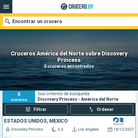
Encontrar un crucero
Cruceros América del Norte sobre Discovery
Nuestros destinos
Princess
6 cruceros encontrados
Fecha de salida
Puertos
Compañías
6
Sus criterios de búsqueda:
Buscar
Discovery Princess - América del Norte
cruceros
Filtrar
Ordenar
ESTADOS UNIDOS, MÉXICO
Discovery Princess
5 d
Los Angeles
18/12/2027