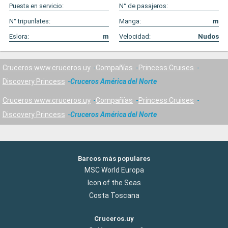
Puesta en servicio:
N° de pasajeros:
N° tripunlates:
Manga:
m
Eslora:
m
Velocidad:
Nudos
Cruceros www.cruceros.uy
Compañías
Princess Cruises
Discovery Princess
Cruceros América del Norte
Cruceros www.cruceros.uy
Compañías
Princess Cruises
Discovery Princess
Cruceros América del Norte
Barcos más populares
MSC World Europa
Icon of the Seas
Costa Toscana
Cruceros.uy