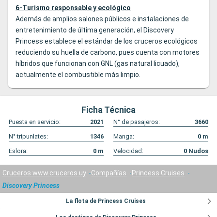
6-Turismo responsable y ecológico
Además de amplios salones públicos e instalaciones de
entretenimiento de última generación, el Discovery
Princess establece el estándar de los cruceros ecológicos
reduciendo su huella de carbono, pues cuenta con motores
híbridos que funcionan con GNL (gas natural licuado),
actualmente el combustible más limpio.
Ficha Técnica
Puesta en servicio:
2021
N° de pasajeros:
3660
N° tripunlates:
1346
Manga:
0
m
Eslora:
0
m
Velocidad:
0
Nudos
Cruceros www.cruceros.uy
Compañías
Princess Cruises
Discovery Princess
La flota de Princess Cruises