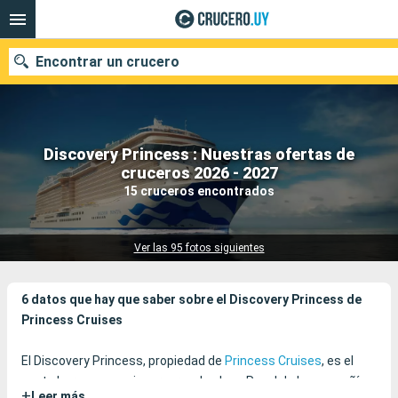
Encontrar un crucero
Discovery Princess : Nuestras ofertas de
Nuestros destinos
cruceros 2026 - 2027
15 cruceros encontrados
Fecha de salida
Puertos
Compañías
Ver las 95 fotos siguientes
Buscar
6 datos que hay que saber sobre el Discovery Princess de
Princess Cruises
El Discovery Princess, propiedad de
Princess Cruises
, es el
sexto barco que se incorpora a la clase Royal de la compañía.
+
Leer más