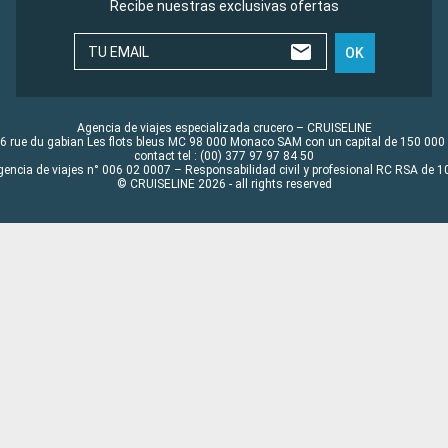
Recibe nuestras exclusivas ofertas
TU EMAIL
OK
Agencia de viajes especializada crucero – CRUISELINE
6 rue du gabian Les flots bleus MC 98 000 Monaco SAM con un capital de 150 000
contact tel : (00) 377 97 97 84 50
gencia de viajes n° 006 02 0007 – Responsabilidad civil y profesional RC RSA de
© CRUISELINE 2026 - all rights reserved