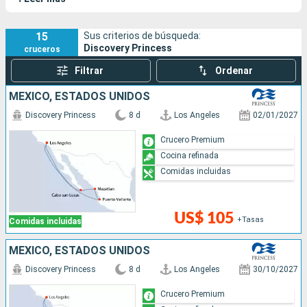
Este novedoso barco reúne dos características que
apasionarán a los viajeros: los cruceros clásicos y
extraordinarias aventuras en los rincones más lejanos del
15
Sus criterios de búsqueda:
Discovery Princess
cruceros
mundo.
Filtrar
Ordenar
MÉXICO, ESTADOS UNIDOS
Discovery Princess
8 d
Los Angeles
02/01/2027
Crucero Premium
Cocina refinada
Comidas incluidas
US$ 105
+Tasas
Comidas incluidas
MÉXICO, ESTADOS UNIDOS
Discovery Princess
8 d
Los Angeles
30/10/2027
Crucero Premium