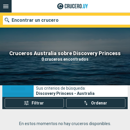
Encontrar un crucero
Nuestros destinos
Cruceros Australia sobre Discovery Princess
0 cruceros encontrados
Fecha de salida
Puertos
Compañías
Sus criterios de búsqueda:
Buscar
Discovery Princess - Australia
Filtrar
Ordenar
En estos momentos no hay cruceros disponibles.