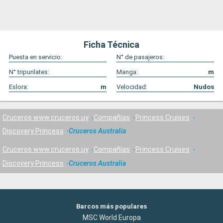
Ficha Técnica
Puesta en servicio:
N° de pasajeros:
N° tripunlates:
Manga:
m
Eslora:
m
Velocidad:
Nudos
Cruceros www.cruceros.uy
Compañías
Princess Cruises
Discovery Princess
Cruceros Australia
Cruceros www.cruceros.uy
Compañías
Princess Cruises
Discovery Princess
Cruceros Australia
Barcos más populares
MSC World Europa