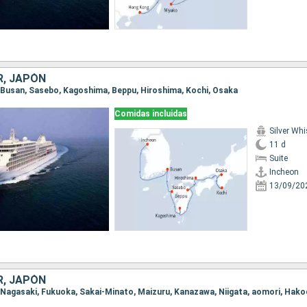
R, JAPÓN
n, Busan, Sasebo, Kagoshima, Beppu, Hiroshima, Kochi, Osaka
Comidas incluidas
Silver Whi
11 d
Suite
Incheon
13/09/20
R, JAPÓN