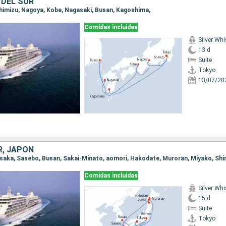
 DEL SUR
 Shimizu, Nagoya, Kobe, Nagasaki, Busan, Kagoshima,
Comidas incluidas
Silver Whi
13 d
Suite
Tokyo
13/07/20
R, JAPÓN
 Osaka, Sasebo, Busan, Sakai-Minato, aomori, Hakodate, Muroran, Miyako, Shi
Comidas incluidas
Silver Whi
15 d
Suite
Tokyo