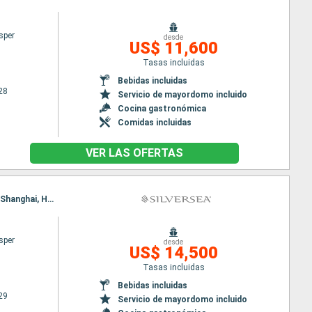
sper
desde
US$ 11,600
Tasas incluidas
Bebidas incluidas
28
Servicio de mayordomo incluido
Cocina gastronómica
Comidas incluidas
VER LAS OFERTAS
Itinerario : Tokyo, Miyako, aomori, Hakodate, Kanazawa, Maizuru, Sakai-Minato, Busan, Incheon, Shanghai, Hong Kong
sper
desde
US$ 14,500
Tasas incluidas
Bebidas incluidas
29
Servicio de mayordomo incluido