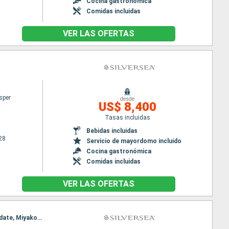
Cocina gastronómica
Comidas incluidas
VER LAS OFERTAS
sper
desde
US$ 8,400
Tasas incluidas
Bebidas incluidas
28
Servicio de mayordomo incluido
Cocina gastronómica
Comidas incluidas
VER LAS OFERTAS
Itinerario : Incheon, Nagasaki, Fukuoka, Sakai-Minato, Maizuru, Kanazawa, Niigata, aomori, Hakodate, Miyako, Tokyo