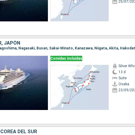
25/07/20
R, JAPÓN
Comidas incluidas
Silver Whi
13 d
Suite
Osaka
23/09/20
 COREA DEL SUR