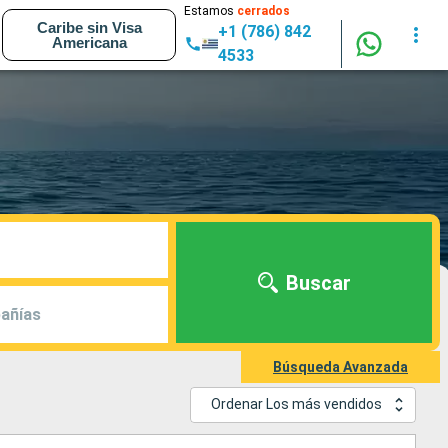
Estamos
cerrados
Caribe sin Visa
+1 (786) 842
Americana
4533
Buscar
añías
Búsqueda Avanzada
Ordenar Los más vendidos