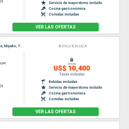
28
Servicio de mayordomo incluido
Cocina gastronómica
Comidas incluidas
VER LAS OFERTAS
Itinerario : Osaka, Kagoshima, Nagasaki, Busan, Sakai-Minato, Kanazawa, Niigata, Akita, Hakodate, Miyako, Tokyo
sper
desde
US$ 10,400
Tasas incluidas
Bebidas incluidas
28
Servicio de mayordomo incluido
Cocina gastronómica
Comidas incluidas
VER LAS OFERTAS