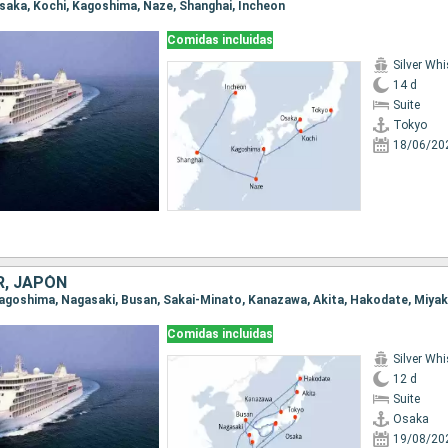
 Osaka, Kochi, Kagoshima, Naze, Shanghai, Incheon
Comidas incluidas
Silver Whi
14 d
Suite
Tokyo
18/06/20
R, JAPÓN
 Kagoshima, Nagasaki, Busan, Sakai-Minato, Kanazawa, Akita, Hakodate, Miya
Comidas incluidas
Silver Whi
12 d
Suite
Osaka
19/08/20