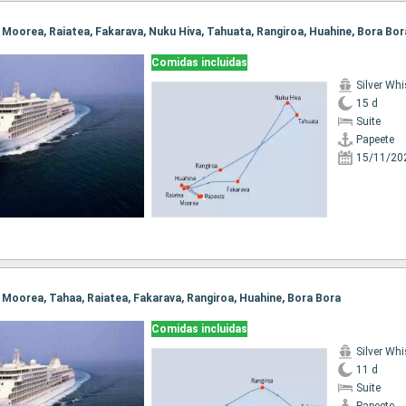
e, Moorea, Raiatea, Fakarava, Nuku Hiva, Tahuata, Rangiroa, Huahine, Bora Bor
Comidas incluidas
Silver Whi
15 d
Suite
Papeete
15/11/20
e, Moorea, Tahaa, Raiatea, Fakarava, Rangiroa, Huahine, Bora Bora
Comidas incluidas
Silver Whi
11 d
Suite