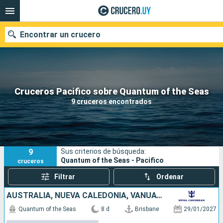
Encontrar un crucero
Nuestros destinos
Cruceros Pacifico sobre Quantum of the Seas
9 cruceros encontrados
Fecha de salida
Puertos
Compañías
9
Sus criterios de búsqueda:
Buscar
Quantum of the Seas - Pacifico
cruceros
Filtrar
Ordenar
AUSTRALIA, NUEVA CALEDONIA, VANUATU
Quantum of the Seas
8 d
Brisbane
29/01/2027