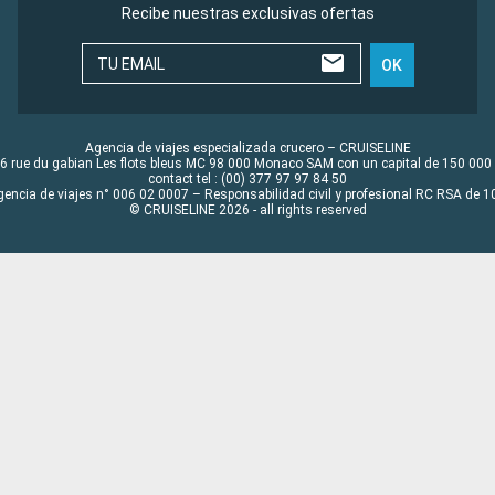
Recibe nuestras exclusivas ofertas
TU EMAIL
OK
Agencia de viajes especializada crucero – CRUISELINE
6 rue du gabian Les flots bleus MC 98 000 Monaco SAM con un capital de 150 000
contact tel : (00) 377 97 97 84 50
gencia de viajes n° 006 02 0007 – Responsabilidad civil y profesional RC RSA de
© CRUISELINE 2026 - all rights reserved