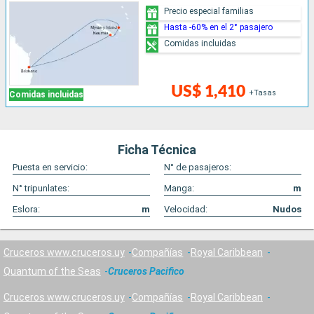
Precio especial familias
Hasta -60% en el 2° pasajero
Comidas incluidas
US$ 1,410
+Tasas
Comidas incluidas
Ficha Técnica
Puesta en servicio:
N° de pasajeros:
N° tripunlates:
Manga:
m
Eslora:
m
Velocidad:
Nudos
Cruceros www.cruceros.uy
Compañías
Royal Caribbean
Quantum of the Seas
Cruceros Pacifico
Cruceros www.cruceros.uy
Compañías
Royal Caribbean