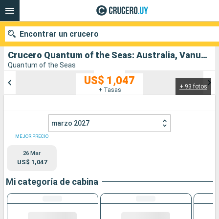
Encontrar un crucero
Crucero Quantum of the Seas: Australia, Vanuatu salida desde Brisbane
Quantum of the Seas
US$ 1,047
+ 93 fotos
Nuestros destinos
+ Tasas
Fecha de salida
marzo 2027
Puertos
Compañías
MEJOR PRECIO
26 Mar
Buscar
US$ 1,047
Mi categoría de cabina