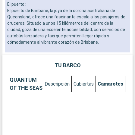
El puerto :
L
El puerto de Brisbane, la joya de la corona australiana de
a
Queensland, ofrece una fascinante escala a los pasajeros de
b
cruceros. Situado a unos 15 kilómetros del centro de la
s
ciudad, goza de una excelente accesibilidad, con servicios de
e
autobús lanzadera y taxi que permiten llegar rápida y
cómodamente al vibrante corazón de Brisbane.
Qué visitar en Brisbane
Durante su escala en Brisbane, sumérjase en un mundo
TU BARCO
urbano y natural. No se pierda los Jardines Botánicos de la
ciudad, un remanso de verdor. No se pierda la Galería de Arte
QUANTUM
Moderno para dar un toque de cultura contemporánea. El
Descripción
Cubiertas
Camarotes
South Bank Parklands, con su noria y sus zonas de relax,
OF THE SEAS
ofrece una experiencia única. Los amantes de la historia no
pueden perderse una visita al Viejo Molino de Viento y al
Almacén del Comisariado.
Qué visitar en los alrededores
La proximidad de Brisbane a la Costa Dorada, con sus
espectaculares playas y parques temáticos, es un gran