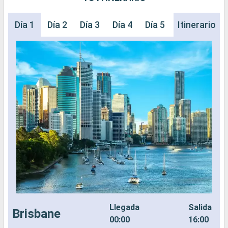
Día 1
Día 2
Día 3
Día 4
Día 5
Día 6
Itinerario
Día 
Llegada
Salida
Brisbane
00:00
16:00