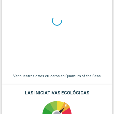
atractivo. Para una experiencia más tranquila, la Reserva
Natural de Moreton Island ofrece actividades como
avistamiento de delfines y ballenas, así como paseos
panorámicos. Por último, la Costa Sunshine, un poco más al
norte, es perfecta para disfrutar del estilo de vida australiano
junto al agua.
Ver nuestros otros cruceros en Quantum of the Seas
LAS INICIATIVAS ECOLÓGICAS