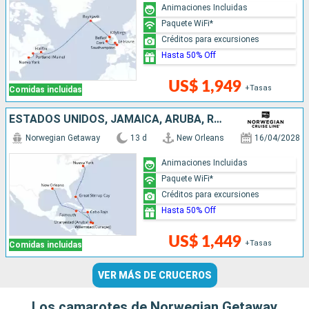
Animaciones Incluidas
Paquete WiFi*
Créditos para excursiones
Hasta 50% Off
US$ 1,949
+Tasas
Comidas incluidas
ESTADOS UNIDOS, JAMAICA, ARUBA, REPÚBLICA DOMINICANA, BAHAMAS
Norwegian Getaway
13 d
New Orleans
16/04/2028
Animaciones Incluidas
Paquete WiFi*
Créditos para excursiones
Hasta 50% Off
US$ 1,449
+Tasas
Comidas incluidas
VER MÁS DE CRUCEROS
Los camarotes de Norwegian Getaway