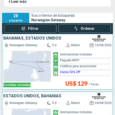
+
Leer más
ocio.
28
Sus criterios de búsqueda:
Norwegian Getaway
cruceros
Filtrar
Ordenar
BAHAMAS, ESTADOS UNIDOS
Norwegian Getaway
5 d
Miami
10/08/2026
Animaciones Incluidas
Paquete WiFi*
Créditos para excursiones
Hasta 50% Off
US$ 129
+Tasas
Comidas incluidas
ESTADOS UNIDOS, BAHAMAS
Norwegian Getaway
5 d
Miami
24/08/2026
Animaciones Incluidas