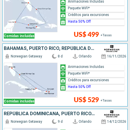
Animaciones Incluidas
Paquete WiFi*
Créditos para excursiones
Hasta 50% Off
US$ 499
+Tasas
Comidas incluidas
BAHAMAS, PUERTO RICO, REPÚBLICA DOMINICANA, ESTADOS UNIDOS
Norwegian Getaway
8 d
Orlando
16/11/2026
Animaciones Incluidas
Paquete WiFi*
Créditos para excursiones
Hasta 50% Off
US$ 529
+Tasas
Comidas incluidas
REPÚBLICA DOMINICANA, PUERTO RICO, BAHAMAS, ESTADOS UNIDOS
Norwegian Getaway
9 d
Orlando
14/12/2026