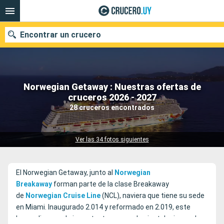
Encontrar un crucero
Norwegian Getaway : Nuestras ofertas de
Nuestros destinos
cruceros 2026 - 2027
28 cruceros encontrados
Fecha de salida
Puertos
Compañías
Ver las 34 fotos siguientes
Buscar
El Norwegian Getaway, junto al
Norwegian
Breakaway
forman parte de la clase Breakaway
de
Norwegian Cruise Line
(NCL), naviera que tiene su sede
en Miami. Inaugurado 2.014 y reformado en 2.019, este
barco dispone de importantes y grandes instalaciones de