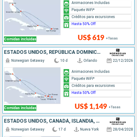
Animaciones Incluidas
Paquete WiFi*
Créditos para excursiones
Hasta 50% Off
US$ 619
+Tasas
Comidas incluidas
ESTADOS UNIDOS, REPÚBLICA DOMINICANA, PUERTO RICO, SAN MARTÍN, BAHAMAS
Norwegian Getaway
10 d
Orlando
22/12/2026
Animaciones Incluidas
Paquete WiFi*
Créditos para excursiones
Hasta 50% Off
US$ 1,149
+Tasas
Comidas incluidas
ESTADOS UNIDOS, CANADÁ, ISLANDIA, IRLANDA, FRANCIA, REINO UNIDO
Norwegian Getaway
17 d
Nueva York
28/04/2028