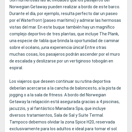
Son numerosas las actividades que los pasajeros del
Norwegian Getaway pueden realizar a bordo de este barco.
Durante el día, por ejemplo, resulta perfecto dar un paseo
por el Waterfront (paseo marítimo) y admirar las hermosas
vistas del mar. En este buque también hay un magnífico
complejo deportivo de tres plantas, que incluye The Plank,
una especie de tabla que brinda la oportunidad de caminar
sobre el océano, ¡una experiencia única! Entre otras
muchas cosas, los pasajeros podrán ascender por el muro
de escalada y deslizarse por un vertiginoso tobogán en
espiral.
Los viajeros que deseen continuar su rutina deportiva
deberían acercarse a la cancha de baloncesto, a la pista de
jogging o a la sala de fitness. A bordo del Norwegian
Getaway la relajación está asegurada gracias a 4 piscinas,
jacuzzis, y al fantástico Manadara Spa, que incluye
diversos tratamientos, Sala de Sal y Suite Termal.
Tampoco debemos olvidar la zona Spice H20, reservada
exclusivamente para los adultos e ideal para tomar el sol.