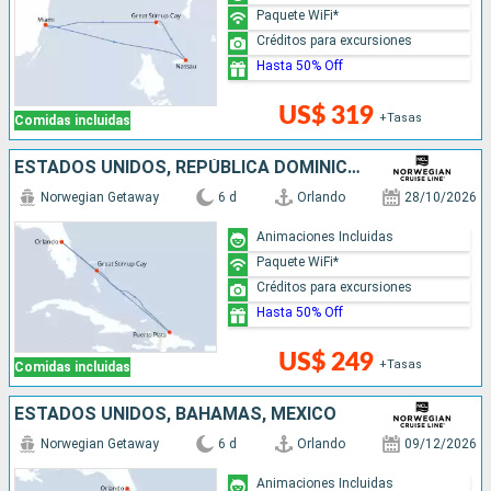
Paquete WiFi*
Créditos para excursiones
Hasta 50% Off
US$ 319
+Tasas
Comidas incluidas
ESTADOS UNIDOS, REPÚBLICA DOMINICANA, BAHAMAS
Norwegian Getaway
6 d
Orlando
28/10/2026
Animaciones Incluidas
Paquete WiFi*
Créditos para excursiones
Hasta 50% Off
US$ 249
+Tasas
Comidas incluidas
ESTADOS UNIDOS, BAHAMAS, MÉXICO
Norwegian Getaway
6 d
Orlando
09/12/2026
Animaciones Incluidas