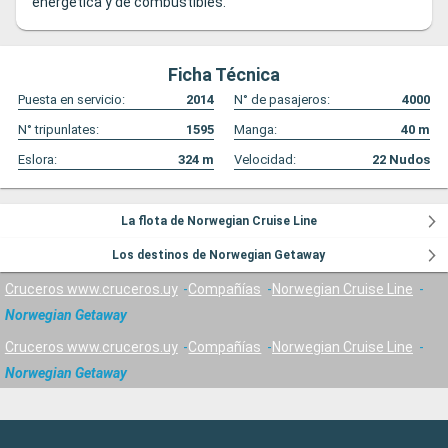
energética y de combustibles.
Ficha Técnica
Puesta en servicio:
2014
N° de pasajeros:
4000
N° tripunlates:
1595
Manga:
40
m
Eslora:
324
m
Velocidad:
22
Nudos
La flota de Norwegian Cruise Line
Los destinos de Norwegian Getaway
Cruceros www.cruceros.uy
Compañías
Norwegian Cruise Line
Norwegian Getaway
Cruceros www.cruceros.uy
Compañías
Norwegian Cruise Line
Norwegian Getaway