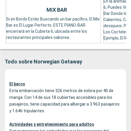
En la animada 
6, Puedes Visi
MIX BAR
Bar Donde los
Si en Bordo Estás Buscando un bar pacífico, El Mix
Calientes, Café
Bar es El Lugar Perfecto. ESTE PIANO-BAR
desayuno. Pide
encerrará en la Cubieta 6, ubicada entre los
Los Cocteles C
restaurantes principales saborea.
Ejemplo, El Reb
Todo sobre Norwegian Getaway
El barco
Esta embarcación tiene 326 metros de eslora por 40 de
manga. Con 14 de sus 18 cubiertas accesibles para los
pasajeros, tiene capacidad para albergar a 3.963 pasajeros
y 1.646 tripulantes.
Actividades y entretenimiento para adultos