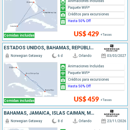
Animaciones Incluidas
Paquete WiFi*
Créditos para excursiones
Hasta 50% Off
US$ 429
+Tasas
Comidas incluidas
ESTADOS UNIDOS, BAHAMAS, REPÚBLICA DOMINICANA
Norwegian Getaway
6 d
Orlando
03/03/2027
Animaciones Incluidas
Paquete WiFi*
Créditos para excursiones
Hasta 50% Off
US$ 459
+Tasas
Comidas incluidas
BAHAMAS, JAMAICA, ISLAS CAIMÁN, MÉXICO, ESTADOS UNIDOS
Norwegian Getaway
8 d
Orlando
23/11/2026