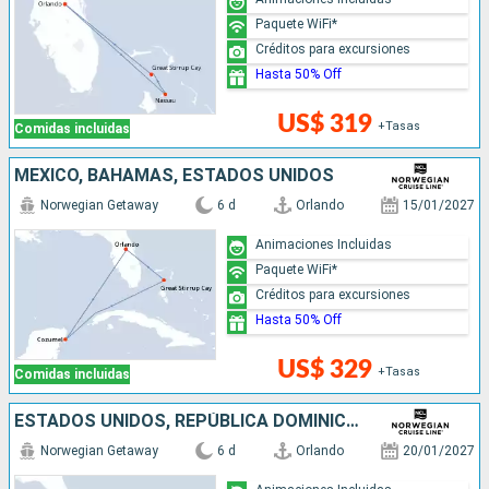
Paquete WiFi*
Créditos para excursiones
Hasta 50% Off
US$ 319
+Tasas
Comidas incluidas
MÉXICO, BAHAMAS, ESTADOS UNIDOS
Norwegian Getaway
6 d
Orlando
15/01/2027
Animaciones Incluidas
Paquete WiFi*
Créditos para excursiones
Hasta 50% Off
US$ 329
+Tasas
Comidas incluidas
ESTADOS UNIDOS, REPÚBLICA DOMINICANA, BAHAMAS
Norwegian Getaway
6 d
Orlando
20/01/2027