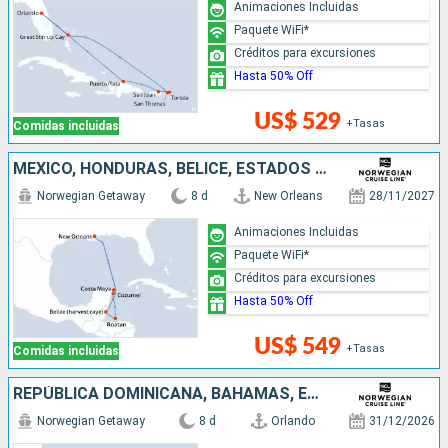
Animaciones Incluidas
Paquete WiFi*
Créditos para excursiones
Hasta 50% Off
US$ 529
+Tasas
Comidas incluidas
MÉXICO, HONDURAS, BELICE, ESTADOS UNIDOS
Norwegian Getaway
8 d
New Orleans
28/11/2027
Animaciones Incluidas
Paquete WiFi*
Créditos para excursiones
Hasta 50% Off
US$ 549
+Tasas
Comidas incluidas
REPÚBLICA DOMINICANA, BAHAMAS, ESTADOS UNIDOS
Norwegian Getaway
8 d
Orlando
31/12/2026