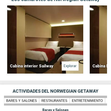
Cabina interior Sailway
Cabina In
Explorar
ACTIVIDADES DEL NORWEGIAN GETAWAY
BARES Y SALONES
RESTAURANTES
ENTRETENIMIENTO
N
Bares y Salones