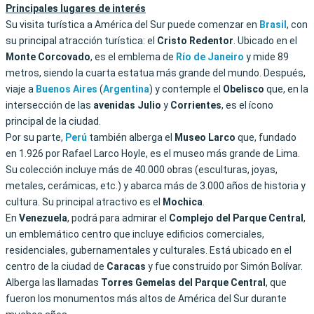
Principales lugares de interés
Su visita turística a América del Sur puede comenzar en
Brasil
, con
su principal atracción turística: el
Cristo Redentor
. Ubicado en el
Monte Corcovado
, es el emblema de
Río de Janeiro
y mide 89
metros, siendo la cuarta estatua más grande del mundo. Después,
viaje a
Buenos Aires
(
Argentina
) y contemple el
Obelisco
que, en la
intersección de las
avenidas Julio
y
Corrientes
, es el ícono
principal de la ciudad.
Por su parte,
Perú
también alberga el
Museo Larco
que, fundado
en 1.926 por Rafael Larco Hoyle, es el museo más grande de Lima.
Su colección incluye más de 40.000 obras (esculturas, joyas,
metales, cerámicas, etc.) y abarca más de 3.000 años de historia y
cultura. Su principal atractivo es el
Mochica
.
En
Venezuela
, podrá para admirar el
Complejo del Parque Central
,
un emblemático centro que incluye edificios comerciales,
residenciales, gubernamentales y culturales. Está ubicado en el
centro de la ciudad de
Caracas
y fue construido por Simón Bolívar.
Alberga las llamadas
Torres Gemelas del Parque Central
, que
fueron los monumentos más altos de América del Sur durante