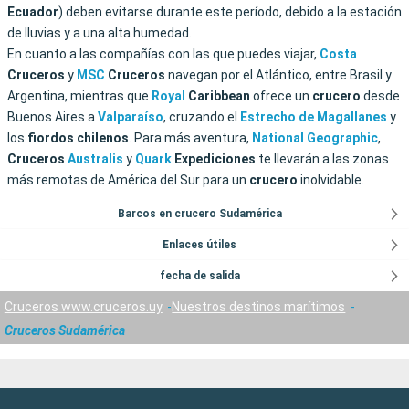
Ecuador
) deben evitarse durante este período, debido a la estación
de lluvias y a una alta humedad.
En cuanto a las compañías con las que puedes viajar,
Costa
Cruceros
y
MSC
Cruceros
navegan por el Atlántico, entre Brasil y
Argentina, mientras que
Royal
Caribbean
ofrece un
crucero
desde
Buenos Aires a
Valparaíso
, cruzando el
Estrecho de Magallanes
y
los
fiordos chilenos
. Para más aventura,
National Geographic
,
Cruceros
Australis
y
Quark
Expediciones
te llevarán a las zonas
más remotas de América del Sur para un
crucero
inolvidable.
Barcos en crucero Sudamérica
Enlaces útiles
fecha de salida
Cruceros www.cruceros.uy
Nuestros destinos marítimos
Cruceros Sudamérica