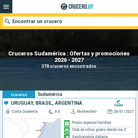
Encontrar un crucero
Cruceros Sudamérica : Ofertas y promociones
Nuestros destinos
2026 - 2027
378 cruceros encontrados
Fecha de salida
Puertos
Compañías
378
Sus criterios de búsqueda:
Sudamérica
cruceros
Buscar
URUGUAY, BRASIL, ARGENTINA
Costa Diadema
8 d
Montevideo
28/01/2027
Precio especial familias
Club de niños gratis desde los 3
Gastronomía italiana