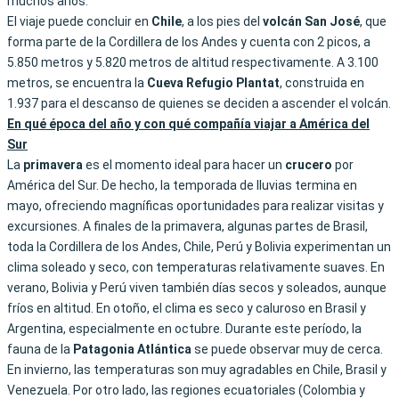
muchos años.
El viaje puede concluir en
Chile
, a los pies del
volcán San José
, que
forma parte de la Cordillera de los Andes y cuenta con 2 picos, a
5.850 metros y 5.820 metros de altitud respectivamente. A 3.100
metros, se encuentra la
Cueva Refugio Plantat
, construida en
1.937 para el descanso de quienes se deciden a ascender el volcán.
En qué época del año y con qué compañía viajar a América del
Sur
La
primavera
es el momento ideal para hacer un
crucero
por
América del Sur. De hecho, la temporada de lluvias termina en
mayo, ofreciendo magníficas oportunidades para realizar visitas y
excursiones. A finales de la primavera, algunas partes de Brasil,
toda la Cordillera de los Andes, Chile, Perú y Bolivia experimentan un
clima soleado y seco, con temperaturas relativamente suaves. En
verano, Bolivia y Perú viven también días secos y soleados, aunque
fríos en altitud. En otoño, el clima es seco y caluroso en Brasil y
Argentina, especialmente en octubre. Durante este período, la
fauna de la
Patagonia
Atlántica
se puede observar muy de cerca.
En invierno, las temperaturas son muy agradables en Chile, Brasil y
Venezuela. Por otro lado, las regiones ecuatoriales (Colombia y