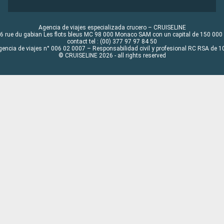
Agencia de viajes especializada crucero – CRUISELINE
6 rue du gabian Les flots bleus MC 98 000 Monaco SAM con un capital de 150 000
contact tel : (00) 377 97 97 84 50
gencia de viajes n° 006 02 0007 – Responsabilidad civil y profesional RC RSA de
© CRUISELINE 2026 - all rights reserved