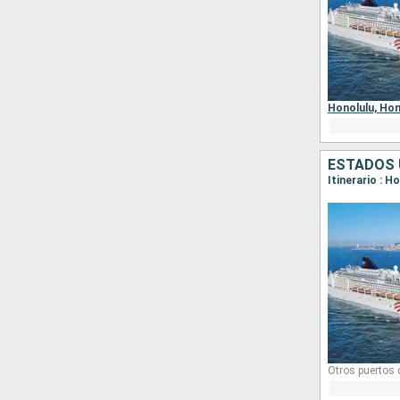
Otros puertos
Honolulu,
Hon
ESTADOS 
Itinerario : H
Otros puertos