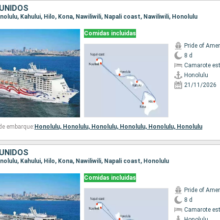
UNIDOS
nolulu, Kahului, Hilo, Kona, Nawiliwili, Napali coast, Nawiliwili, Honolulu
Comidas incluidas
Pride of Amer
8 d
Camarote es
Honolulu
21/11/2026
 de embarque:
Honolulu,
Honolulu,
Honolulu,
Honolulu,
Honolulu,
Honolulu
UNIDOS
onolulu, Kahului, Hilo, Kona, Nawiliwili, Napali coast, Honolulu
Comidas incluidas
Pride of Amer
8 d
Camarote es
Honolulu