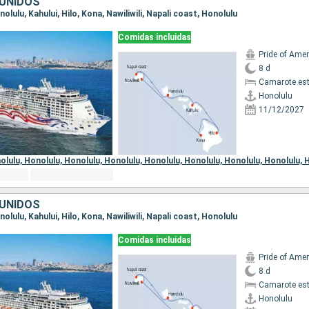
UNIDOS
onolulu, Kahului, Hilo, Kona, Nawiliwili, Napali coast, Honolulu
Comidas incluidas
Pride of Amer
8 d
Camarote es
Honolulu
11/12/2027
 de embarque:
olulu,
Honolulu,
Honolulu,
Honolulu,
Honolulu,
Honolulu,
Honolulu,
Honolulu,
H
UNIDOS
onolulu, Kahului, Hilo, Kona, Nawiliwili, Napali coast, Honolulu
Comidas incluidas
Pride of Amer
8 d
Camarote es
Honolulu