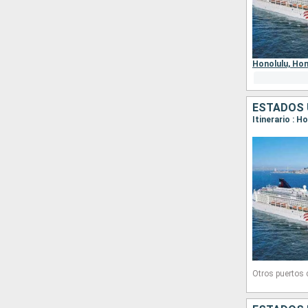
Otros puertos
Honolulu,
Hon
ESTADOS 
Itinerario : Ho
Otros puertos