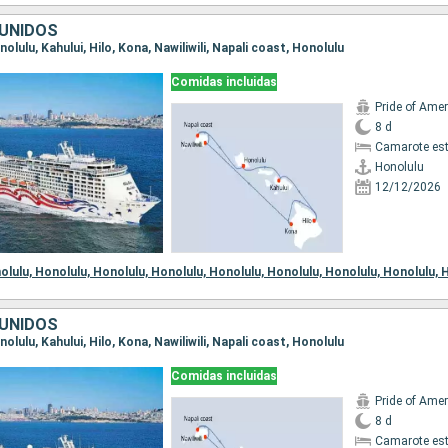
UNIDOS
onolulu, Kahului, Hilo, Kona, Nawiliwili, Napali coast, Honolulu
Comidas incluidas
Pride of Amer
8 d
Camarote es
Honolulu
12/12/2026
 de embarque:
olulu,
Honolulu,
Honolulu,
Honolulu,
Honolulu,
Honolulu,
Honolulu,
Honolulu,
H
UNIDOS
onolulu, Kahului, Hilo, Kona, Nawiliwili, Napali coast, Honolulu
Comidas incluidas
Pride of Amer
8 d
Camarote es