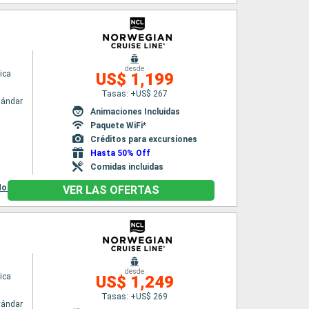
desde
ica
US$ 1,199
Tasas: +US$ 267
tándar
Animaciones Incluidas
Paquete WiFi*
Créditos para excursiones
Hasta 50% Off
Comidas incluidas
onolulu,
Honolulu,
Honolulu
VER LAS OFERTAS
desde
ica
US$ 1,249
Tasas: +US$ 269
tándar