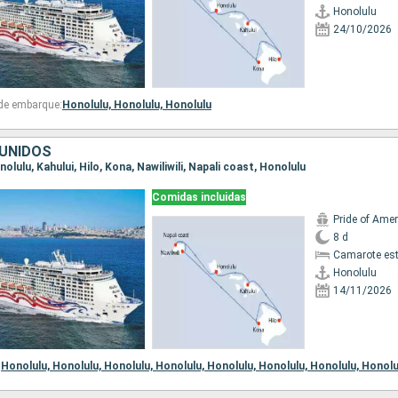
Honolulu
24/10/2026
 de embarque:
Honolulu,
Honolulu,
Honolulu
UNIDOS
onolulu, Kahului, Hilo, Kona, Nawiliwili, Napali coast, Honolulu
Comidas incluidas
Pride of Amer
8 d
Camarote es
Honolulu
14/11/2026
Honolulu,
Honolulu,
Honolulu,
Honolulu,
Honolulu,
Honolulu,
Honolulu,
Honolu