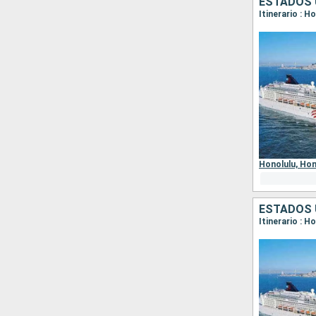
ESTADOS 
Itinerario : H
Otros puertos
Honolulu,
Hon
ESTADOS 
Itinerario : H