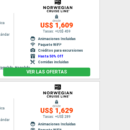
desde
ica
US$ 1,609
Tasas: +US$ 459
tándar
Animaciones Incluidas
Paquete WiFi*
Créditos para excursiones
Hasta 50% Off
Comidas incluidas
onolulu,
Honolulu
VER LAS OFERTAS
desde
ica
US$ 1,629
Tasas: +US$ 289
tándar
Animaciones Incluidas
Paquete WiFi*