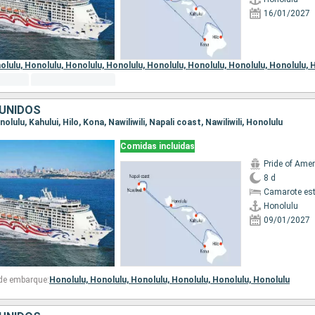
16/01/2027
 de embarque:
olulu,
Honolulu,
Honolulu,
Honolulu,
Honolulu,
Honolulu,
Honolulu,
Honolulu,
H
UNIDOS
nolulu, Kahului, Hilo, Kona, Nawiliwili, Napali coast, Nawiliwili, Honolulu
Comidas incluidas
Pride of Amer
8 d
Camarote es
Honolulu
09/01/2027
 de embarque:
Honolulu,
Honolulu,
Honolulu,
Honolulu,
Honolulu,
Honolulu