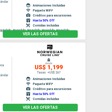
tándar
Animaciones Incluidas
Paquete WiFi*
Créditos para excursiones
Hasta 50% Off
Comidas incluidas
onolulu,
Honolulu,
Honolulu,
Honolulu,
Honolulu
VER LAS OFERTAS
desde
ica
US$ 1,199
Tasas: +US$ 267
tándar
Animaciones Incluidas
Paquete WiFi*
Créditos para excursiones
Hasta 50% Off
Comidas incluidas
VER LAS OFERTAS