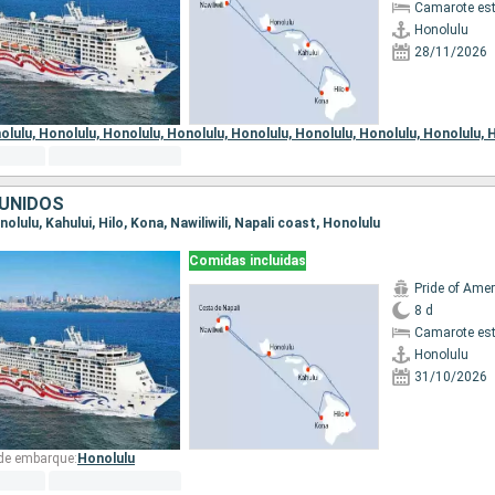
Camarote es
Honolulu
28/11/2026
 de embarque:
olulu,
Honolulu,
Honolulu,
Honolulu,
Honolulu,
Honolulu,
Honolulu,
Honolulu,
H
UNIDOS
onolulu, Kahului, Hilo, Kona, Nawiliwili, Napali coast, Honolulu
Comidas incluidas
Pride of Amer
8 d
Camarote es
Honolulu
31/10/2026
 de embarque:
Honolulu