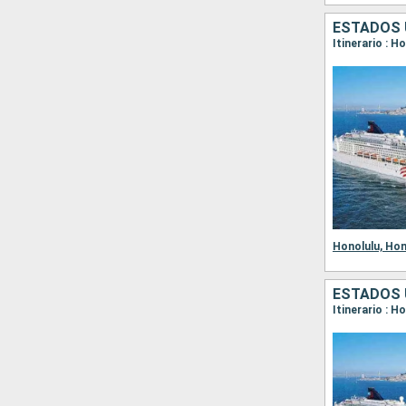
ESTADOS 
Itinerario : H
Otros puertos
Honolulu,
Hon
ESTADOS 
Itinerario : H