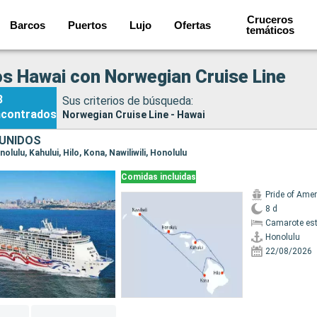
Cruceros
Barcos
Puertos
Lujo
Ofertas
temáticos
s Hawai con Norwegian Cruise Line
3
Sus criterios de búsqueda:
ncontrados
Norwegian Cruise Line - Hawai
UNIDOS
nolulu, Kahului, Hilo, Kona, Nawiliwili, Honolulu
Comidas incluidas
Pride of Amer
8 d
Camarote es
Honolulu
22/08/2026