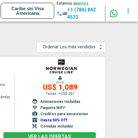
Estamos
abiertos
Caribe sin Visa
+1 (786) 842
Americana
4533
Ordenar Los más vendidos
desde
ica
US$ 1,089
Tasas: +US$ 261
tándar
Animaciones Incluidas
Paquete WiFi*
Créditos para excursiones
Hasta 50% Off
Comidas incluidas
VER LAS OFERTAS