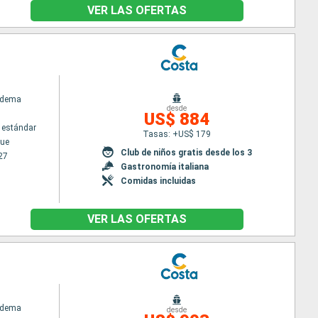
VER LAS OFERTAS
adema
desde
US$ 884
 estándar
Tasas: +US$ 179
ue
Club de niños gratis desde los 3
27
Gastronomía italiana
Comidas incluidas
VER LAS OFERTAS
adema
desde