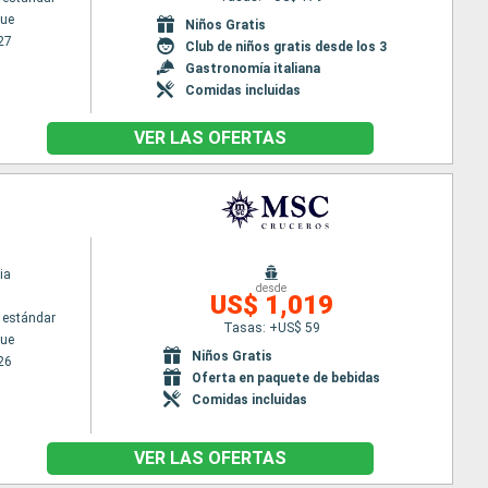
ue
Niños Gratis
27
Club de niños gratis desde los 3
Gastronomía italiana
Comidas incluidas
VER LAS OFERTAS
ia
desde
US$ 1,019
 estándar
Tasas: +US$ 59
ue
Niños Gratis
26
Oferta en paquete de bebidas
Comidas incluidas
VER LAS OFERTAS