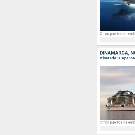
Otros puertos de emb
DINAMARCA, N
Itinerario : Copenha
Otros puertos de emb