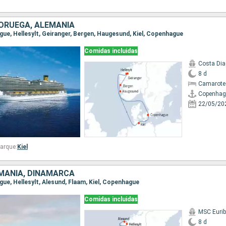
ORUEGA, ALEMANIA
ague, Hellesylt, Geiranger, Bergen, Haugesund, Kiel, Copenhague
Comidas incluidas
Costa Di
8 d
Camarote
Copenhag
22/05/20
arque:
Kiel
MANIA, DINAMARCA
gue, Hellesylt, Alesund, Flaam, Kiel, Copenhague
Comidas incluidas
MSC Eurib
8 d