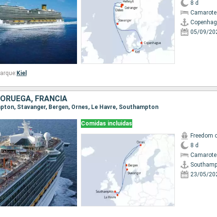
8 d
Camarote
Copenhag
05/09/20
arque:
Kiel
NORUEGA, FRANCIA
mpton, Stavanger, Bergen, Ornes, Le Havre, Southampton
Comidas incluidas
Freedom o
8 d
Camarote
Southamp
23/05/20