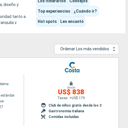
Los itinerarios
Consejos
, diseño y
Top experiencias
¿Cuándo ir?
ioridad tanto a
Hot spots
Les encantó
ranquila y
Ordenar Los más vendidos
adema
desde
US$ 838
 estándar
Tasas: +US$ 179
ue
Club de niños gratis desde los 3
27
Gastronomía italiana
Comidas incluidas