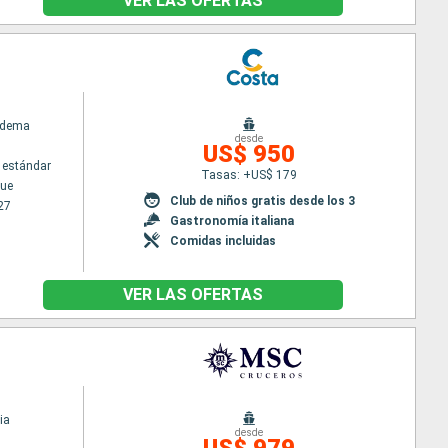
VER LAS OFERTAS
adema
desde
US$ 950
 estándar
Tasas: +US$ 179
ue
Club de niños gratis desde los 3
27
Gastronomía italiana
Comidas incluidas
VER LAS OFERTAS
ia
desde
US$ 979