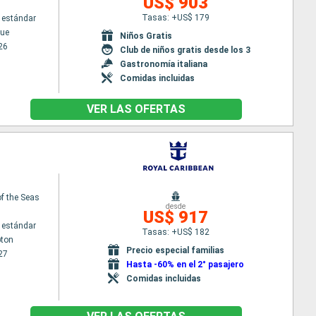
US$ 903
Tasas: +US$ 179
 estándar
ue
Niños Gratis
26
Club de niños gratis desde los 3
Gastronomía italiana
Comidas incluidas
VER LAS OFERTAS
f the Seas
desde
US$ 917
 estándar
Tasas: +US$ 182
ton
Precio especial familias
27
Hasta -60% en el 2° pasajero
Comidas incluidas