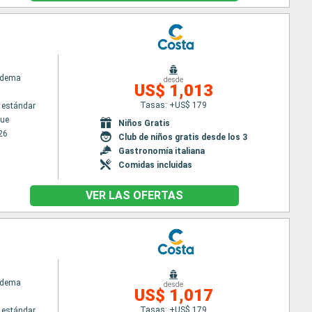
adema
desde
US$ 1,013
Tasas: +US$ 179
 estándar
ue
Niños Gratis
26
Club de niños gratis desde los 3
Gastronomía italiana
Comidas incluidas
VER LAS OFERTAS
adema
desde
US$ 1,017
Tasas: +US$ 179
 estándar