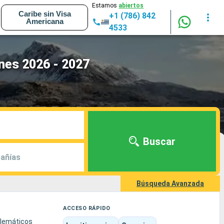
Estamos
abiertos
Caribe sin Visa
+1 (786) 842
Americana
4533
nes 2026 - 2027
Buscar
añías
Búsqueda Avanzada
ACCESO RÁPIDO
blemáticos