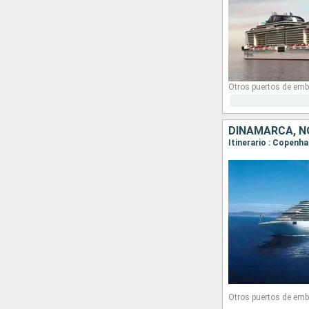
Otros puertos de emb
DINAMARCA, N
Itinerario : Copenha
Otros puertos de emb