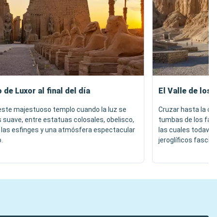
 de Luxor al final del día
El Valle de los 
este majestuoso templo cuando la luz se
Cruzar hasta la ori
 suave, entre estatuas colosales, obelisco,
tumbas de los fara
 las esfinges y una atmósfera espectacular
las cuales todavía
o.
jeroglíficos fascin