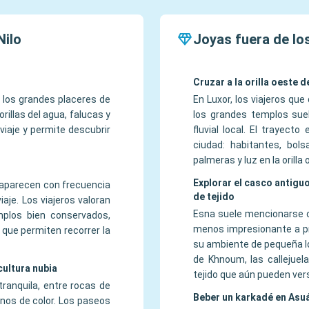
Nilo
Joyas fuera de los
Cruzar a la orilla oeste d
e los grandes placeres de
En Luxor, los viajeros qu
rillas del agua, falucas y
los grandes templos suel
 viaje y permite descubrir
fluvial local. El trayec
ciudad: habitantes, bo
palmeras y luz en la orilla 
Explorar el casco antigu
s aparecen con frecuencia
de tejido
iaje. Los viajeros valoran
Esna suele mencionarse c
mplos bien conservados,
menos impresionante a pr
 que permiten recorrer la
su ambiente de pequeña lo
de Khnoum, las callejuela
cultura nubia
tejido que aún pueden ver
anquila, entre rocas de
Beber un karkadé en Asuá
enos de color. Los paseos