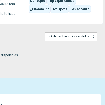
Consejos
Top experiencias
 Asuán una
¿Cuándo ir?
Hot spots
Les encantó
día te hace
Ordenar Los más vendidos
disponibles.