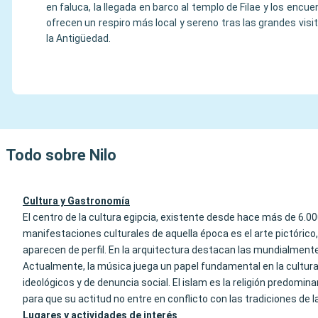
en faluca, la llegada en barco al templo de Filae y los encue
ofrecen un respiro más local y sereno tras las grandes vi
la Antigüedad.
Todo sobre Nilo
Cultura y Gastronomía
El centro de la cultura egipcia, existente desde hace más de 6.000 
manifestaciones culturales de aquella época es el arte pictórico,
aparecen de perfil. En la arquitectura destacan las mundialme
Actualmente, la música juega un papel fundamental en la cultura 
ideológicos y de denuncia social. El islam es la religión predomin
para que su actitud no entre en conflicto con las tradiciones de l
Lugares y actividades de interés