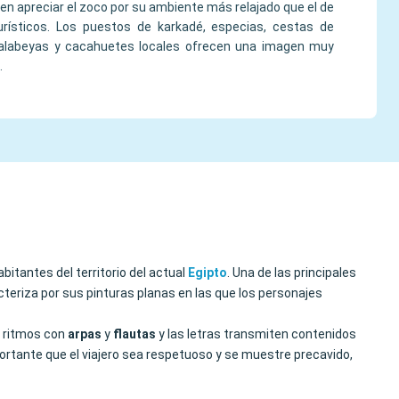
len apreciar el zoco por su ambiente más relajado que el de
rísticos. Los puestos de karkadé, especias, cestas de
 galabeyas y cacahuetes locales ofrecen una imagen muy
.
abitantes del territorio del actual
Egipto
. Una de las principales
cteriza por sus pinturas planas en las que los personajes
an ritmos con
arpas
y
flautas
y las letras transmiten contenidos
importante que el viajero sea respetuoso y se muestre precavido,