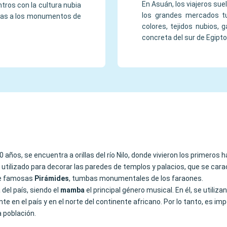
En Asuán, los viajeros sue
ntros con la cultura nubia
los grandes mercados tu
sitas a los monumentos de
colores, tejidos nubios,
concreta del sur de Egipto
años, se encuentra a orillas del río Nilo, donde vivieron los primeros h
 utilizado para decorar las paredes de templos y palacios, que se cara
nte famosas
Pirámides
, tumbas monumentales de los faraones.
del país, siendo el
mamba
el principal género musical. En él, se utiliz
ante en el país y en el norte del continente africano. Por lo tanto, es 
a población.