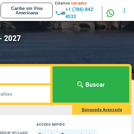
Estamos
cerrados
Caribe sin Visa
+1 (786) 842
Americana
4533
- 2027
Buscar
añías
Búsqueda Avanzada
ACCESO RÁPIDO
xplorar en Luxor