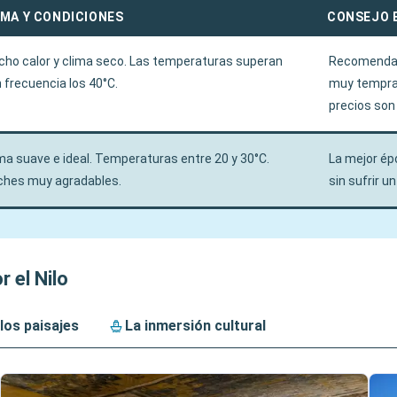
IMA Y CONDICIONES
CONSEJO 
ho calor y clima seco. Las temperaturas superan
Recomendado
 frecuencia los 40°C.
muy tempran
precios son
ma suave e ideal. Temperaturas entre 20 y 30°C.
La mejor épo
ches muy agradables.
sin sufrir u
 el Nilo
los paisajes
La inmersión cultural