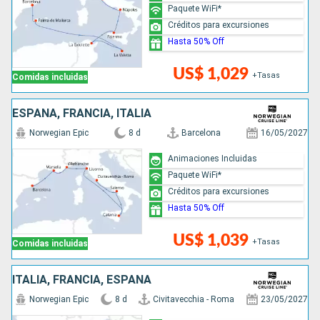
Paquete WiFi*
Créditos para excursiones
Hasta 50% Off
US$ 1,029
+Tasas
Comidas incluidas
ESPAÑA, FRANCIA, ITALIA
Norwegian Epic
8 d
Barcelona
16/05/2027
Animaciones Incluidas
Paquete WiFi*
Créditos para excursiones
Hasta 50% Off
US$ 1,039
+Tasas
Comidas incluidas
ITALIA, FRANCIA, ESPAÑA
Norwegian Epic
8 d
Civitavecchia - Roma
23/05/2027