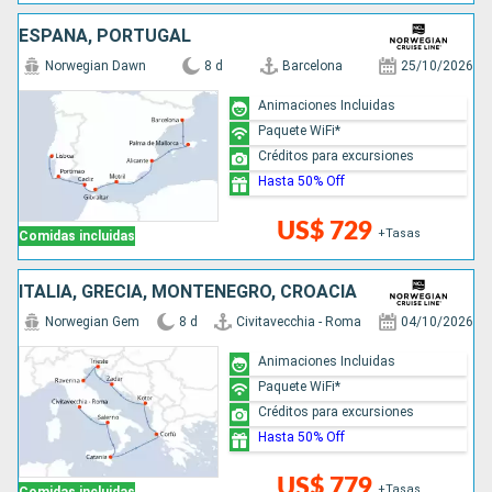
ESPAÑA, PORTUGAL
Norwegian Dawn
8 d
Barcelona
25/10/2026
Animaciones Incluidas
Paquete WiFi*
Créditos para excursiones
Hasta 50% Off
US$ 729
+Tasas
Comidas incluidas
ITALIA, GRECIA, MONTENEGRO, CROACIA
Norwegian Gem
8 d
Civitavecchia - Roma
04/10/2026
Animaciones Incluidas
Paquete WiFi*
Créditos para excursiones
Hasta 50% Off
US$ 779
+Tasas