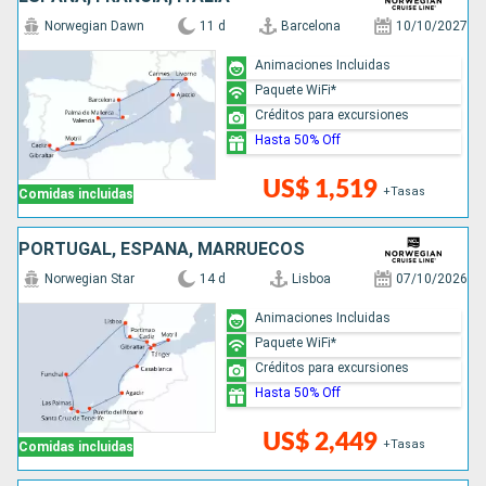
Norwegian Dawn
11 d
Barcelona
10/10/2027
Animaciones Incluidas
Paquete WiFi*
Créditos para excursiones
Hasta 50% Off
US$ 1,519
+Tasas
Comidas incluidas
PORTUGAL, ESPAÑA, MARRUECOS
Norwegian Star
14 d
Lisboa
07/10/2026
Animaciones Incluidas
Paquete WiFi*
Créditos para excursiones
Hasta 50% Off
US$ 2,449
+Tasas
Comidas incluidas