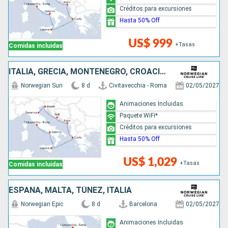
Créditos para excursiones
Hasta 50% Off
US$ 999
+Tasas
Comidas incluidas
ITALIA, GRECIA, MONTENEGRO, CROACIA, ESLOVENIA
Norwegian Sun
8 d
Civitavecchia - Roma
02/05/2027
Animaciones Incluidas
Paquete WiFi*
Créditos para excursiones
Hasta 50% Off
US$ 1,029
+Tasas
Comidas incluidas
ESPAÑA, MALTA, TÚNEZ, ITALIA
Norwegian Epic
8 d
Barcelona
02/05/2027
Animaciones Incluidas