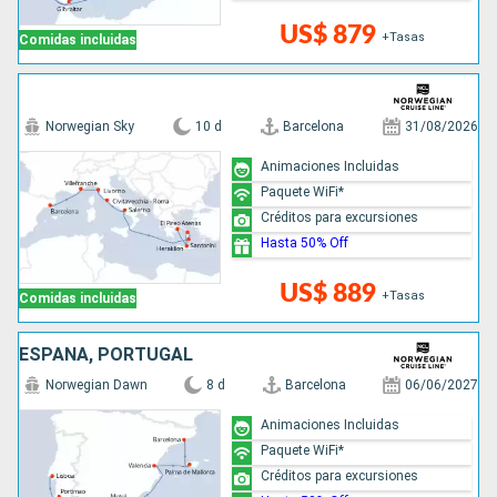
US$ 879
+Tasas
Comidas incluidas
Norwegian Sky
10 d
Barcelona
31/08/2026
Animaciones Incluidas
Paquete WiFi*
Créditos para excursiones
Hasta 50% Off
US$ 889
+Tasas
Comidas incluidas
ESPAÑA, PORTUGAL
Norwegian Dawn
8 d
Barcelona
06/06/2027
Animaciones Incluidas
Paquete WiFi*
Créditos para excursiones