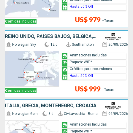
Hasta 50% Off
US$ 979
+Tasas
Comidas incluidas
REINO UNIDO, PAISES BAJOS, BÉLGICA, FRANCIA, PORTUGAL, ESPAÑA
Norwegian Sky
12 d
Southampton
20/08/2026
Animaciones Incluidas
Paquete WiFi*
Créditos para excursiones
Hasta 50% Off
US$ 999
+Tasas
Comidas incluidas
ITALIA, GRECIA, MONTENEGRO, CROACIA
Norwegian Gem
8 d
Civitavecchia - Roma
06/09/2026
Animaciones Incluidas
Paquete WiFi*