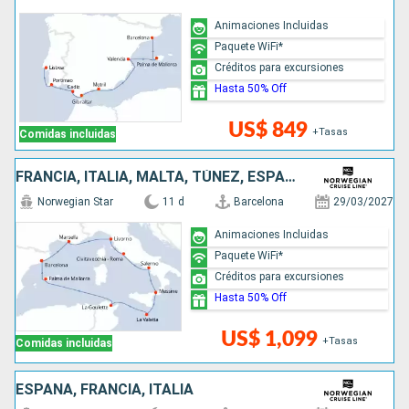
Animaciones Incluidas
Paquete WiFi*
Créditos para excursiones
Hasta 50% Off
US$ 849
+Tasas
Comidas incluidas
FRANCIA, ITALIA, MALTA, TÚNEZ, ESPAÑA
Norwegian Star
11 d
Barcelona
29/03/2027
Animaciones Incluidas
Paquete WiFi*
Créditos para excursiones
Hasta 50% Off
US$ 1,099
+Tasas
Comidas incluidas
ESPAÑA, FRANCIA, ITALIA