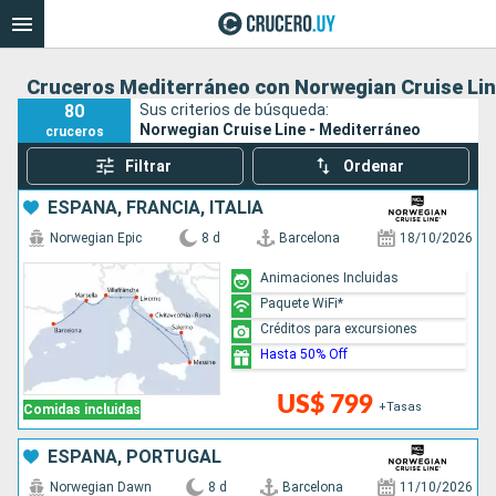
Cruceros Mediterráneo con Norwegian Cruise Li
80
Sus criterios de búsqueda:
Norwegian Cruise Line - Mediterráneo
cruceros
Filtrar
Ordenar
ESPAÑA, FRANCIA, ITALIA
Norwegian Epic
8 d
Barcelona
18/10/2026
Animaciones Incluidas
Paquete WiFi*
Créditos para excursiones
Hasta 50% Off
US$ 799
+Tasas
Comidas incluidas
ESPAÑA, PORTUGAL
Norwegian Dawn
8 d
Barcelona
11/10/2026