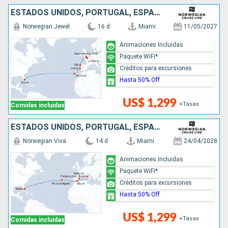
ESTADOS UNIDOS, PORTUGAL, ESPAÑA, FRANCIA, REINO UNIDO
Norwegian Jewel
16 d
Miami
11/05/2027
Animaciones Incluidas
Paquete WiFi*
Créditos para excursiones
Hasta 50% Off
US$ 1,299
+Tasas
Comidas incluidas
ESTADOS UNIDOS, PORTUGAL, ESPAÑA, ITALIA
Norwegian Viva
14 d
Miami
24/04/2028
Animaciones Incluidas
Paquete WiFi*
Créditos para excursiones
Hasta 50% Off
US$ 1,299
+Tasas
Comidas incluidas