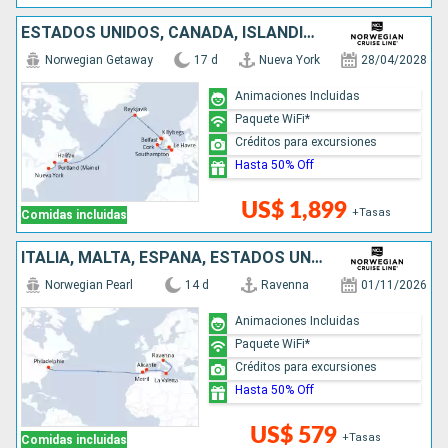
ESTADOS UNIDOS, CANADÁ, ISLANDIA, IRLANDA, FRANCIA, REINO UNIDO
Norwegian Getaway
17 d
Nueva York
28/04/2028
Animaciones Incluidas
Paquete WiFi*
Créditos para excursiones
Hasta 50% Off
US$ 1,899
+Tasas
Comidas incluidas
ITALIA, MALTA, ESPAÑA, ESTADOS UNIDOS
Norwegian Pearl
14 d
Ravenna
01/11/2026
Animaciones Incluidas
Paquete WiFi*
Créditos para excursiones
Hasta 50% Off
US$ 579
+Tasas
Comidas incluidas