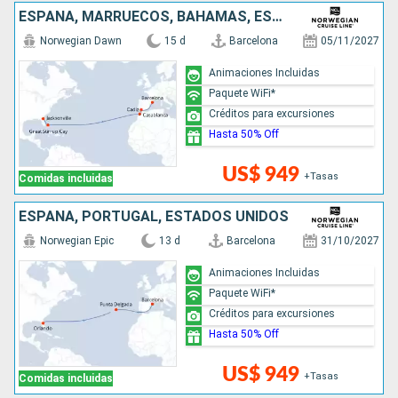
ESPAÑA, MARRUECOS, BAHAMAS, ESTADOS UNIDOS
Norwegian Dawn
15 d
Barcelona
05/11/2027
Animaciones Incluidas
Paquete WiFi*
Créditos para excursiones
Hasta 50% Off
US$ 949
+Tasas
Comidas incluidas
ESPAÑA, PORTUGAL, ESTADOS UNIDOS
Norwegian Epic
13 d
Barcelona
31/10/2027
Animaciones Incluidas
Paquete WiFi*
Créditos para excursiones
Hasta 50% Off
US$ 949
+Tasas
Comidas incluidas