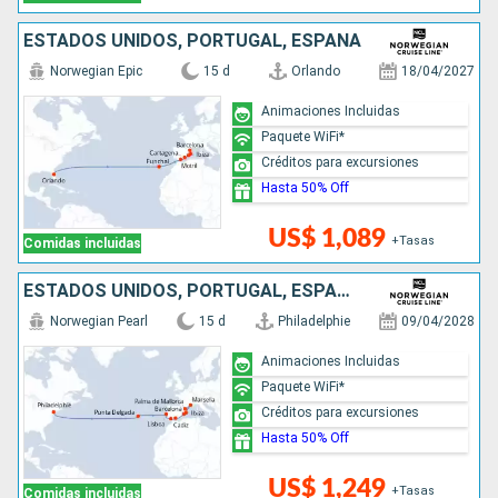
ESTADOS UNIDOS, PORTUGAL, ESPAÑA
Norwegian Epic
15 d
Orlando
18/04/2027
Animaciones Incluidas
Paquete WiFi*
Créditos para excursiones
Hasta 50% Off
US$ 1,089
+Tasas
Comidas incluidas
ESTADOS UNIDOS, PORTUGAL, ESPAÑA, FRANCIA
Norwegian Pearl
15 d
Philadelphie
09/04/2028
Animaciones Incluidas
Paquete WiFi*
Créditos para excursiones
Hasta 50% Off
US$ 1,249
+Tasas
Comidas incluidas