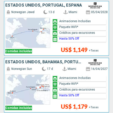
ESTADOS UNIDOS, PORTUGAL, ESPAÑA
Norwegian Jewel
13 d
Miami
05/04/2028
Animaciones Incluidas
Paquete WiFi*
Créditos para excursiones
Hasta 50% Off
US$ 1,149
+Tasas
Comidas incluidas
ESTADOS UNIDOS, BAHAMAS, PORTUGAL, ESPAÑA, FRANCIA, ITALIA
Norwegian Sun
17 d
Miami
16/04/2027
Animaciones Incluidas
Paquete WiFi*
Créditos para excursiones
Hasta 50% Off
US$ 1,179
+Tasas
Comidas incluidas