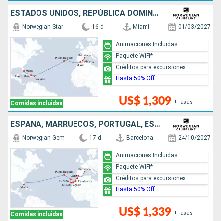
ESTADOS UNIDOS, REPÚBLICA DOMINICANA, PUERTO RICO, PORTUGAL, ESPAÑA
Norwegian Star
16 d
Miami
01/03/2027
Animaciones Incluidas
Paquete WiFi*
Créditos para excursiones
Hasta 50% Off
US$ 1,309
+Tasas
Comidas incluidas
ESPAÑA, MARRUECOS, PORTUGAL, ESTADOS UNIDOS
Norwegian Gem
17 d
Barcelona
24/10/2027
Animaciones Incluidas
Paquete WiFi*
Créditos para excursiones
Hasta 50% Off
US$ 1,339
+Tasas
Comidas incluidas