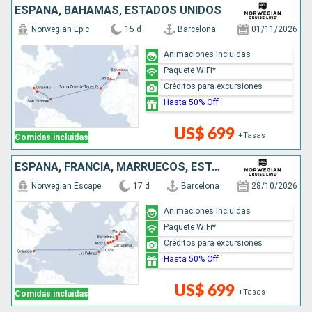
ESPAÑA, BAHAMAS, ESTADOS UNIDOS
Norwegian Epic
15 d
Barcelona
01/11/2026
Animaciones Incluidas
Paquete WiFi*
Créditos para excursiones
Hasta 50% Off
US$ 699
+Tasas
Comidas incluidas
ESPAÑA, FRANCIA, MARRUECOS, ESTADOS UNIDOS
Norwegian Escape
17 d
Barcelona
28/10/2026
Animaciones Incluidas
Paquete WiFi*
Créditos para excursiones
Hasta 50% Off
US$ 699
+Tasas
Comidas incluidas