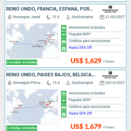
REINO UNIDO, FRANCIA, ESPAÑA, PORTUGAL, ESTADOS UNIDOS
Norwegian Jewel
15 d
Southampton
21/09/2027
Animaciones Incluidas
Paquete WiFi*
Créditos para excursiones
Hasta 50% Off
US$ 1,629
+Tasas
Comidas incluidas
REINO UNIDO, PAISES BAJOS, BÉLGICA, FRANCIA, IRLANDA, CANADÁ, ESTADOS UNIDOS
Norwegian Prima
15 d
Southampton
20/10/2027
Animaciones Incluidas
Paquete WiFi*
Créditos para excursiones
Hasta 50% Off
US$ 1,679
+Tasas
Comidas incluidas