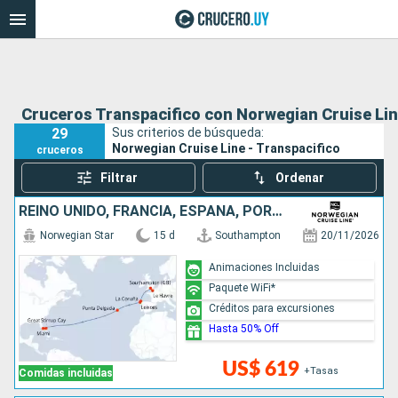
Cruceros Transpacifico con Norwegian Cruise Li
29
Sus criterios de búsqueda:
Norwegian Cruise Line - Transpacifico
cruceros
Filtrar
Ordenar
REINO UNIDO, FRANCIA, ESPAÑA, PORTUGAL, BAHAMAS, ESTADOS UNIDOS
Norwegian Star
15 d
Southampton
20/11/2026
Animaciones Incluidas
Paquete WiFi*
Créditos para excursiones
Hasta 50% Off
US$ 619
+Tasas
Comidas incluidas