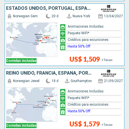
ESTADOS UNIDOS, PORTUGAL, ESPAÑA, FRANCIA, ITALIA, CROACIA
Norwegian Gem
20 d
Nueva York
13/04/2027
Animaciones Incluidas
Paquete WiFi*
Créditos para excursiones
Hasta 50% Off
US$ 1,509
+Tasas
Comidas incluidas
REINO UNIDO, FRANCIA, ESPAÑA, PORTUGAL, ESTADOS UNIDOS
Norwegian Jewel
18 d
Southampton
21/09/2027
Animaciones Incluidas
Paquete WiFi*
Créditos para excursiones
Hasta 50% Off
US$ 1,579
+Tasas
Comidas incluidas