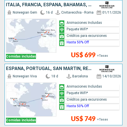
ITALIA, FRANCIA, ESPAÑA, BAHAMAS, ESTADOS UNIDOS
Norwegian Gem
16 d
Civitavecchia - Roma
01/11/2026
Animaciones Incluidas
Paquete WiFi*
Créditos para excursiones
Hasta 50% Off
US$ 699
+Tasas
Comidas incluidas
ESPAÑA, PORTUGAL, SAN MARTÍN, REPÚBLICA DOMINICANA, JAMAICA, ESTADOS UNIDOS
Norwegian Viva
18 d
Barcelona
14/10/2026
Animaciones Incluidas
Paquete WiFi*
Créditos para excursiones
Hasta 50% Off
US$ 749
+Tasas
Comidas incluidas