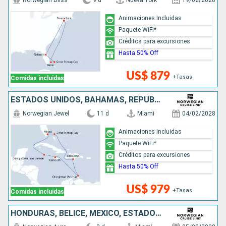
Norwegian Bliss
9 d
Nueva York
19/02/2028
Animaciones Incluidas
Paquete WiFi*
Créditos para excursiones
Hasta 50% Off
US$ 879
+Tasas
Comidas incluidas
ESTADOS UNIDOS, BAHAMAS, REPÚBLICA DOMINICANA, ARUBA, JAMAICA, ISLAS CAIMÁN
Norwegian Jewel
11 d
Miami
04/02/2028
Animaciones Incluidas
Paquete WiFi*
Créditos para excursiones
Hasta 50% Off
US$ 979
+Tasas
Comidas incluidas
HONDURAS, BELICE, MÉXICO, ESTADOS UNIDOS