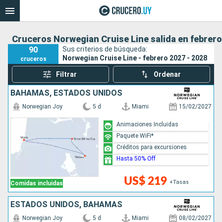
Cruceros Norwegian Cruise Line salida en febrero
90
Sus criterios de búsqueda:
Norwegian Cruise Line - febrero 2027 - 2028
cruceros
Filtrar
Ordenar
BAHAMAS, ESTADOS UNIDOS
Norwegian Joy
5 d
Miami
15/02/2027
Animaciones Incluidas
Paquete WiFi*
Créditos para excursiones
Hasta 50% Off
US$ 219
+Tasas
Comidas incluidas
ESTADOS UNIDOS, BAHAMAS
Norwegian Joy
5 d
Miami
08/02/2027