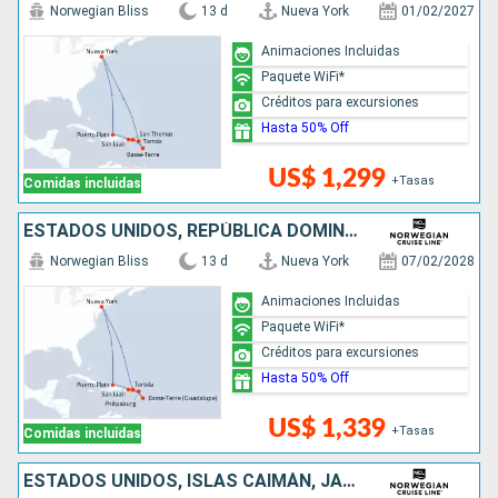
Norwegian Bliss
13 d
Nueva York
01/02/2027
Animaciones Incluidas
Paquete WiFi*
Créditos para excursiones
Hasta 50% Off
US$ 1,299
+Tasas
Comidas incluidas
ESTADOS UNIDOS, REPÚBLICA DOMINICANA, PUERTO RICO, SAN MARTÍN
Norwegian Bliss
13 d
Nueva York
07/02/2028
Animaciones Incluidas
Paquete WiFi*
Créditos para excursiones
Hasta 50% Off
US$ 1,339
+Tasas
Comidas incluidas
ESTADOS UNIDOS, ISLAS CAIMÁN, JAMAICA, COLOMBIA, PANAMÁ, COSTA RICA, BELICE, MÉXICO