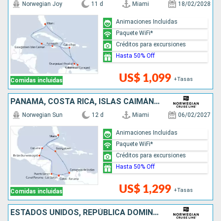
Norwegian Joy
11 d
Miami
18/02/2028
Animaciones Incluidas
Paquete WiFi*
Créditos para excursiones
Hasta 50% Off
US$ 1,099
+Tasas
Comidas incluidas
PANAMÁ, COSTA RICA, ISLAS CAIMÁN, BELICE, COLOMBIA, MÉXICO, ESTADOS UNIDOS
Norwegian Sun
12 d
Miami
06/02/2027
Animaciones Incluidas
Paquete WiFi*
Créditos para excursiones
Hasta 50% Off
US$ 1,299
+Tasas
Comidas incluidas
ESTADOS UNIDOS, REPÚBLICA DOMINICANA, PUERTO RICO, SAN MARTÍN