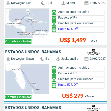
Norwegian Sun
13 d
Miami
17/02/2027
Animaciones Incluidas
Paquete WiFi*
Créditos para excursiones
Hasta 50% Off
US$ 1,499
+Tasas
Comidas incluidas
ESTADOS UNIDOS, BAHAMAS
Norwegian Dawn
5 d
Jacksonville
03/02/2027
Animaciones Incluidas
Paquete WiFi*
Créditos para excursiones
Hasta 50% Off
US$ 279
+Tasas
Comidas incluidas
ESTADOS UNIDOS, BAHAMAS