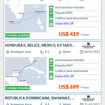
Animaciones Incluidas
Paquete WiFi*
Créditos para excursiones
Hasta 50% Off
US$ 419
+Tasas
Comidas incluidas
HONDURAS, BELICE, MÉXICO, ESTADOS UNIDOS
Norwegian Luna
8 d
Miami
06/02/2027
Animaciones Incluidas
Paquete WiFi*
Créditos para excursiones
Hasta 50% Off
US$ 699
+Tasas
Comidas incluidas
REPÚBLICA DOMINICANA, BAHAMAS, ESTADOS UNIDOS
Norwegian Aqua
8 d
Miami
21/02/2027