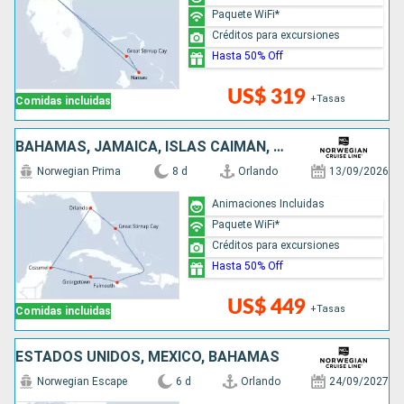
Paquete WiFi*
Créditos para excursiones
Hasta 50% Off
US$ 319
+Tasas
Comidas incluidas
BAHAMAS, JAMAICA, ISLAS CAIMÁN, MÉXICO, ESTADOS UNIDOS
Norwegian Prima
8 d
Orlando
13/09/2026
Animaciones Incluidas
Paquete WiFi*
Créditos para excursiones
Hasta 50% Off
US$ 449
+Tasas
Comidas incluidas
ESTADOS UNIDOS, MÉXICO, BAHAMAS
Norwegian Escape
6 d
Orlando
24/09/2027