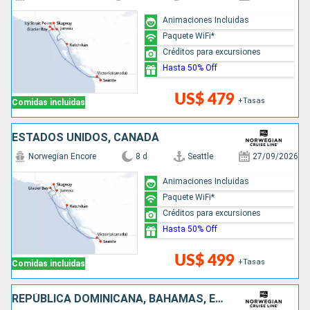
Animaciones Incluidas
Paquete WiFi*
Créditos para excursiones
Hasta 50% Off
US$ 479
+Tasas
Comidas incluidas
ESTADOS UNIDOS, CANADÁ
Norwegian Encore
8 d
Seattle
27/09/2026
Animaciones Incluidas
Paquete WiFi*
Créditos para excursiones
Hasta 50% Off
US$ 499
+Tasas
Comidas incluidas
REPÚBLICA DOMINICANA, BAHAMAS, ESTADOS UNIDOS