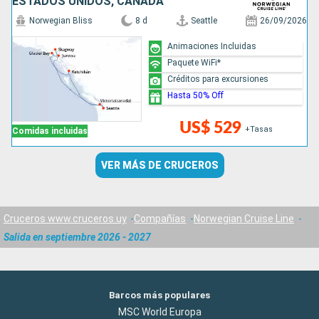
ESTADOS UNIDOS, CANADÁ
Norwegian Bliss
8 d
Seattle
26/09/2026
Animaciones Incluidas
Paquete WiFi*
Créditos para excursiones
Hasta 50% Off
US$ 529
+Tasas
Comidas incluidas
VER MÁS DE CRUCEROS
Cruceros www.cruceros.uy
Compañías
Norwegian Cruise Line
Salida en septiembre 2026 - 2027
Barcos más populares
MSC World Europa