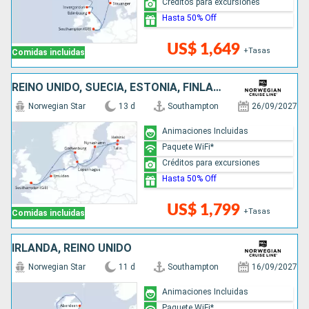
Créditos para excursiones
Hasta 50% Off
US$ 1,649
+Tasas
Comidas incluidas
REINO UNIDO, SUECIA, ESTONIA, FINLANDIA, DINAMARCA, PAISES BAJOS
Norwegian Star
13 d
Southampton
26/09/2027
Animaciones Incluidas
Paquete WiFi*
Créditos para excursiones
Hasta 50% Off
US$ 1,799
+Tasas
Comidas incluidas
IRLANDA, REINO UNIDO
Norwegian Star
11 d
Southampton
16/09/2027
Animaciones Incluidas
Paquete WiFi*