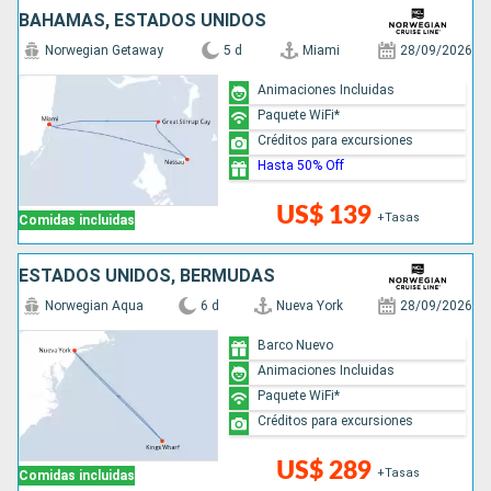
BAHAMAS, ESTADOS UNIDOS
Norwegian Getaway
5 d
Miami
28/09/2026
Animaciones Incluidas
Paquete WiFi*
Créditos para excursiones
Hasta 50% Off
US$ 139
+Tasas
Comidas incluidas
ESTADOS UNIDOS, BERMUDAS
Norwegian Aqua
6 d
Nueva York
28/09/2026
Barco Nuevo
Animaciones Incluidas
Paquete WiFi*
Créditos para excursiones
US$ 289
+Tasas
Comidas incluidas