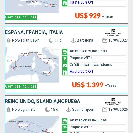
Hasta 50% Off
US$ 929
+Tasas
Comidas incluidas
ESPAÑA, FRANCIA, ITALIA
Norwegian Dawn
11 d
Barcelona
16/09/2027
Animaciones Incluidas
Paquete WiFi*
Créditos para excursiones
Hasta 50% Off
US$ 1,399
+Tasas
Comidas incluidas
REINO UNIDO,ISLANDIA,NORUEGA
Norwegian Star
15 d
Southampton
13/09/2026
Animaciones Incluidas
Paquete WiFi*