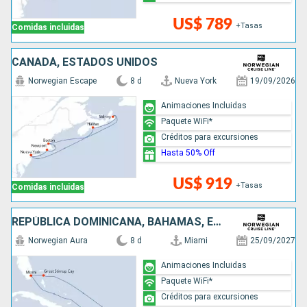
US$ 789
+Tasas
Comidas incluidas
CANADÁ, ESTADOS UNIDOS
Norwegian Escape
8 d
Nueva York
19/09/2026
Animaciones Incluidas
Paquete WiFi*
Créditos para excursiones
Hasta 50% Off
US$ 919
+Tasas
Comidas incluidas
REPÚBLICA DOMINICANA, BAHAMAS, ESTADOS UNIDOS
Norwegian Aura
8 d
Miami
25/09/2027
Animaciones Incluidas
Paquete WiFi*
Créditos para excursiones