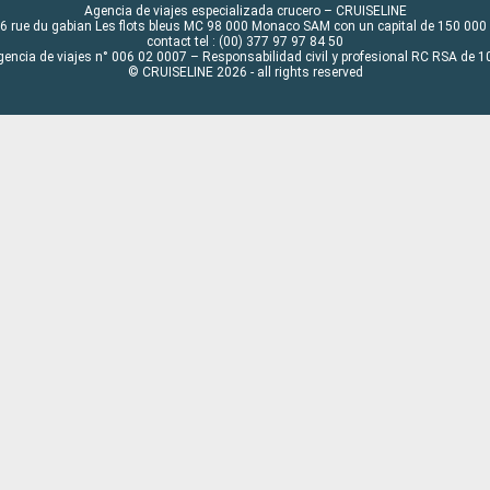
Agencia de viajes especializada crucero – CRUISELINE
6 rue du gabian Les flots bleus MC 98 000 Monaco SAM con un capital de 150 000
contact tel : (00) 377 97 97 84 50
gencia de viajes n° 006 02 0007 – Responsabilidad civil y profesional RC RSA de
© CRUISELINE 2026 - all rights reserved