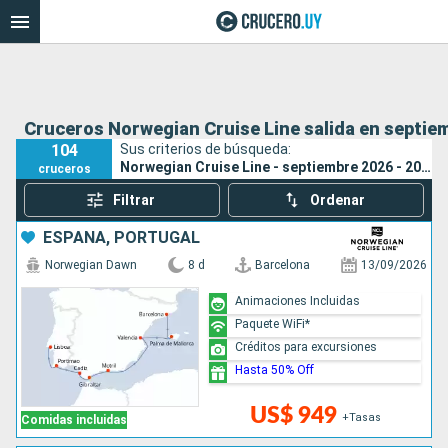
Cruceros Norwegian Cruise Line salida en septiem
104
Sus criterios de búsqueda:
Norwegian Cruise Line - septiembre 2026 - 2027
cruceros
Filtrar
Ordenar
ESPAÑA, PORTUGAL
Norwegian Dawn
8 d
Barcelona
13/09/2026
Animaciones Incluidas
Paquete WiFi*
Créditos para excursiones
Hasta 50% Off
US$ 949
+Tasas
Comidas incluidas