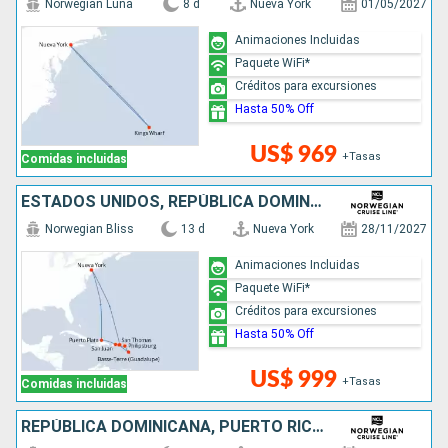
Norwegian Luna
8 d
Nueva York
01/05/2027
Animaciones Incluidas
Paquete WiFi*
Créditos para excursiones
Hasta 50% Off
US$ 969
+Tasas
Comidas incluidas
ESTADOS UNIDOS, REPÚBLICA DOMINICANA, PUERTO RICO, SAN MARTÍN
Norwegian Bliss
13 d
Nueva York
28/11/2027
Animaciones Incluidas
Paquete WiFi*
Créditos para excursiones
Hasta 50% Off
US$ 999
+Tasas
Comidas incluidas
REPÚBLICA DOMINICANA, PUERTO RICO, SAN MARTÍN, ESTADOS UNIDOS