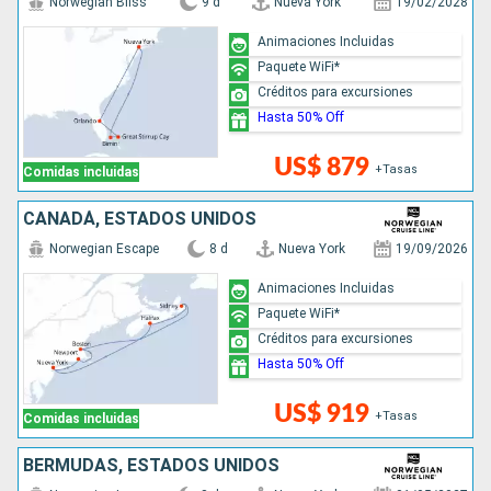
Norwegian Bliss
9 d
Nueva York
19/02/2028
Animaciones Incluidas
Paquete WiFi*
Créditos para excursiones
Hasta 50% Off
US$ 879
+Tasas
Comidas incluidas
CANADÁ, ESTADOS UNIDOS
Norwegian Escape
8 d
Nueva York
19/09/2026
Animaciones Incluidas
Paquete WiFi*
Créditos para excursiones
Hasta 50% Off
US$ 919
+Tasas
Comidas incluidas
BERMUDAS, ESTADOS UNIDOS