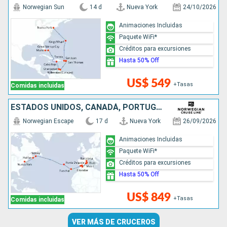
Norwegian Sun
14 d
Nueva York
24/10/2026
Animaciones Incluidas
Paquete WiFi*
Créditos para excursiones
Hasta 50% Off
US$ 549
+Tasas
Comidas incluidas
ESTADOS UNIDOS, CANADÁ, PORTUGAL, ESPAÑA
Norwegian Escape
17 d
Nueva York
26/09/2026
Animaciones Incluidas
Paquete WiFi*
Créditos para excursiones
Hasta 50% Off
US$ 849
+Tasas
Comidas incluidas
VER MÁS DE CRUCEROS