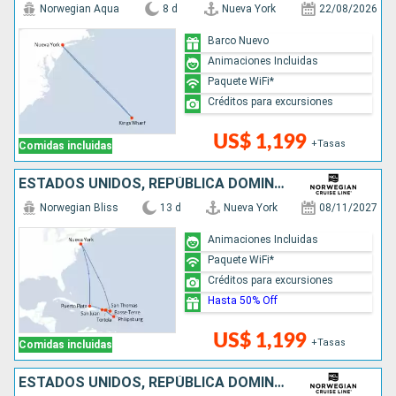
Norwegian Aqua
8 d
Nueva York
22/08/2026
Barco Nuevo
Animaciones Incluidas
Paquete WiFi*
Créditos para excursiones
US$ 1,199
+Tasas
Comidas incluidas
ESTADOS UNIDOS, REPÚBLICA DOMINICANA, PUERTO RICO, SAN MARTÍN
Norwegian Bliss
13 d
Nueva York
08/11/2027
Animaciones Incluidas
Paquete WiFi*
Créditos para excursiones
Hasta 50% Off
US$ 1,199
+Tasas
Comidas incluidas
ESTADOS UNIDOS, REPÚBLICA DOMINICANA, PUERTO RICO, SAN MARTÍN