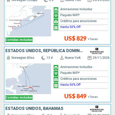
Norwegian Escape
8 d
Nueva York
05/09/2026
Animaciones Incluidas
Paquete WiFi*
Créditos para excursiones
Hasta 50% Off
US$ 829
+Tasas
Comidas incluidas
ESTADOS UNIDOS, REPÚBLICA DOMINICANA, PUERTO RICO, SAN MARTÍN
Norwegian Bliss
13 d
Nueva York
29/11/2026
Animaciones Incluidas
Paquete WiFi*
Créditos para excursiones
Hasta 50% Off
US$ 849
+Tasas
Comidas incluidas
ESTADOS UNIDOS, BAHAMAS