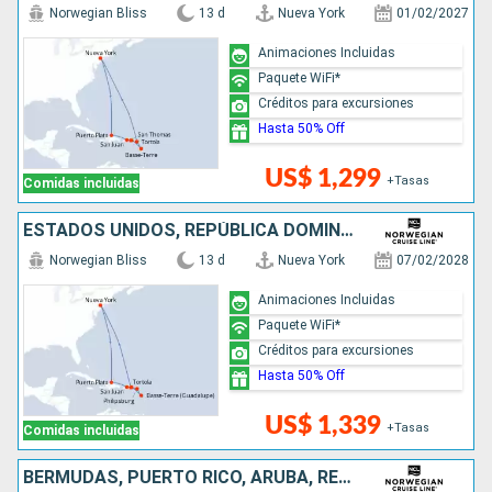
Norwegian Bliss
13 d
Nueva York
01/02/2027
Animaciones Incluidas
Paquete WiFi*
Créditos para excursiones
Hasta 50% Off
US$ 1,299
+Tasas
Comidas incluidas
ESTADOS UNIDOS, REPÚBLICA DOMINICANA, PUERTO RICO, SAN MARTÍN
Norwegian Bliss
13 d
Nueva York
07/02/2028
Animaciones Incluidas
Paquete WiFi*
Créditos para excursiones
Hasta 50% Off
US$ 1,339
+Tasas
Comidas incluidas
BERMUDAS, PUERTO RICO, ARUBA, REPÚBLICA DOMINICANA, BAHAMAS, ESTADOS UNIDOS