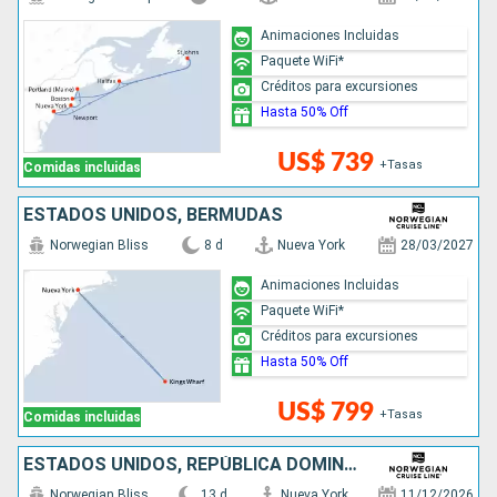
Animaciones Incluidas
Paquete WiFi*
Créditos para excursiones
Hasta 50% Off
US$ 739
+Tasas
Comidas incluidas
ESTADOS UNIDOS, BERMUDAS
Norwegian Bliss
8 d
Nueva York
28/03/2027
Animaciones Incluidas
Paquete WiFi*
Créditos para excursiones
Hasta 50% Off
US$ 799
+Tasas
Comidas incluidas
ESTADOS UNIDOS, REPÚBLICA DOMINICANA, PUERTO RICO, SAN MARTÍN
Norwegian Bliss
13 d
Nueva York
11/12/2026