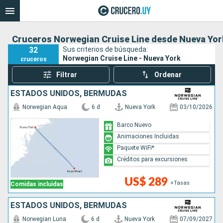
Cruceros Norwegian Cruise Line desde Nueva Yor
32
Sus criterios de búsqueda:
Norwegian Cruise Line - Nueva York
cruceros
Filtrar
Ordenar
ESTADOS UNIDOS, BERMUDAS
Norwegian Aqua
6 d
Nueva York
03/10/2026
Barco Nuevo
Animaciones Incluidas
Paquete WiFi*
Créditos para excursiones
US$ 289
+Tasas
Comidas incluidas
ESTADOS UNIDOS, BERMUDAS
Norwegian Luna
6 d
Nueva York
07/09/2027