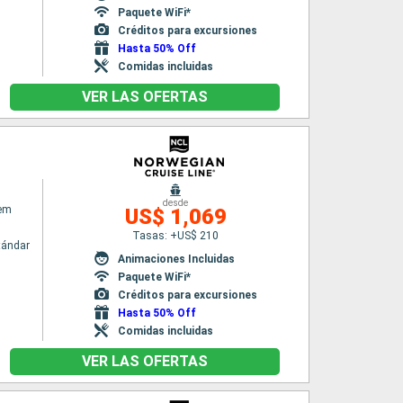
Paquete WiFi*
Créditos para excursiones
Hasta 50% Off
Comidas incluidas
VER LAS OFERTAS
desde
em
US$ 1,069
Tasas: +US$ 210
tándar
Animaciones Incluidas
Paquete WiFi*
Créditos para excursiones
Hasta 50% Off
Comidas incluidas
VER LAS OFERTAS