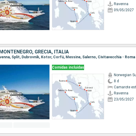
Ravenna
09/05/2027
MONTENEGRO, GRECIA, ITALIA
avenna, Split, Dubrovnik, Kotor, Corfú, Messine, Salerno, Civitavecchia - Roma
Comidas incluidas
Norwegian S
8 d
Camarote es
Ravenna
23/05/2027