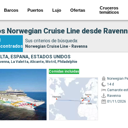
Cruceros
Barcos
Puertos
Lujo
Ofertas
temáticos
s Norwegian Cruise Line desde Raven
1
Sus criterios de búsqueda:
ncontrados
Norwegian Cruise Line - Ravenna
ALTA, ESPAÑA, ESTADOS UNIDOS
avenna, La Valetta, Alicante, Motril, Philadelphie
Comidas incluidas
Norwegian Pe
14 d
Camarote es
Ravenna
01/11/2026