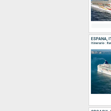
ESPAÑA, I
Itinerario : R