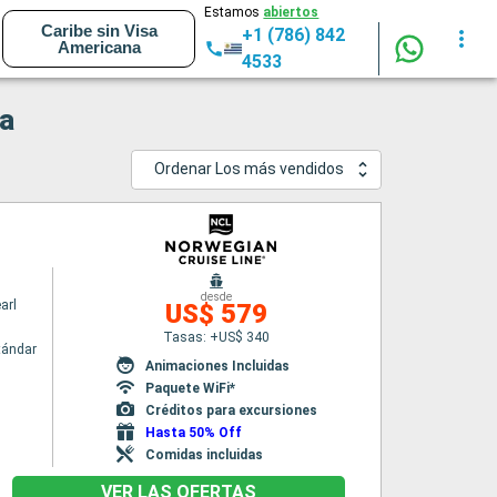
Estamos
abiertos
Caribe sin Visa
+1 (786) 842
Americana
4533
na
Ordenar Los más vendidos
desde
arl
US$ 579
Tasas: +US$ 340
tándar
Animaciones Incluidas
Paquete WiFi*
Créditos para excursiones
Hasta 50% Off
Comidas incluidas
VER LAS OFERTAS