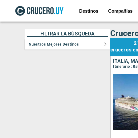
Destinos
Compañías
Crucero
FILTRAR LA BÚSQUEDA
2
Nuestros Mejores Destinos
cruceros
e
ITALIA, M
Itinerario : R