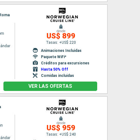
- Roma
desde
em
US$ 899
Tasas: +US$ 220
tándar
Animaciones Incluidas
Paquete WiFi*
Créditos para excursiones
Hasta 50% Off
Comidas incluidas
VER LAS OFERTAS
a
desde
un
US$ 959
Tasas: +US$ 240
tándar