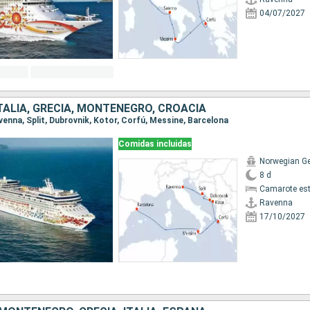
04/07/2027
TALIA, GRECIA, MONTENEGRO, CROACIA
avenna, Split, Dubrovnik, Kotor, Corfú, Messine, Barcelona
Comidas incluidas
Norwegian G
8 d
Camarote es
Ravenna
17/10/2027