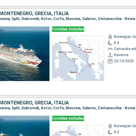
MONTENEGRO, GRECIA, ITALIA
avenna, Split, Dubrovnik, Kotor, Corfú, Messine, Salerno, Civitavecchia - Roma
Comidas incluidas
Norwegian G
8 d
Camarote es
Ravenna
25/10/2026
MONTENEGRO, GRECIA, ITALIA
avenna, Split, Dubrovnik, Kotor, Corfú, Messine, Salerno, Civitavecchia - Roma
Comidas incluidas
Norwegian G
8 d