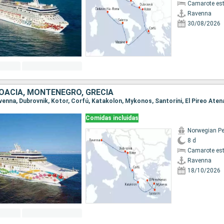
Camarote es
Ravenna
30/08/2026
ROACIA, MONTENEGRO, GRECIA
Ravenna, Dubrovnik, Kotor, Corfú, Katakolon, Mykonos, Santoríni, El Pireo Aten
Comidas incluidas
Norwegian Pe
8 d
Camarote es
Ravenna
18/10/2026