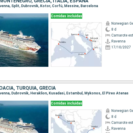
MONTENEGRO, GRECIA, ITALIA, ESPAÑA
avenna, Split, Dubrovnik, Kotor, Corfú, Messine, Barcelona
Comidas incluidas
Norwegian G
8 d
Camarote es
Ravenna
17/10/2027
ROACIA, TURQUÍA, GRECIA
Ravenna, Dubrovnik, Heraklion, Kusadasi, Estambul, Mykonos, El Pireo Atenas
Comidas incluidas
Norwegian G
8 d
Camarote es
Ravenna