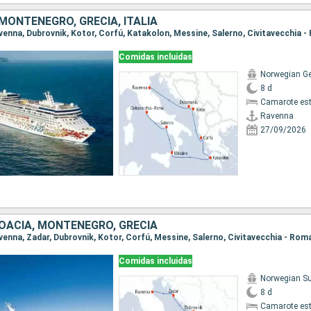
MONTENEGRO, GRECIA, ITALIA
Ravenna, Dubrovnik, Kotor, Corfú, Katakolon, Messine, Salerno, Civitavecchia 
Comidas incluidas
Norwegian G
8 d
Camarote es
Ravenna
27/09/2026
ROACIA, MONTENEGRO, GRECIA
avenna, Zadar, Dubrovnik, Kotor, Corfú, Messine, Salerno, Civitavecchia - Rom
Comidas incluidas
Norwegian S
8 d
Camarote es