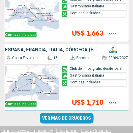
Gastronomía italiana
Comidas incluidas
US$ 1,663
+Tasas
Comidas incluidas
ESPAÑA, FRANCIA, ITALIA, CÓRCEGA (FRANCIA), ISLAS BALEARES
Costa Favolosa
15 d
Barcelona
29/09/2027
Club de niños gratis desde los 3
Gastronomía italiana
Comidas incluidas
US$ 1,710
+Tasas
Comidas incluidas
VER MÁS DE CRUCEROS
Cruceros www.cruceros.uy
Compañías
Costa Cruceros