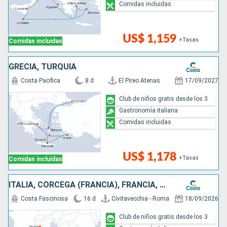
Comidas incluidas
US$ 1,159
+Tasas
Comidas incluidas
GRECIA, TURQUÍA
Costa Pacifica
8 d
El Pireo Atenas
17/09/2027
Club de niños gratis desde los 3
Gastronomía italiana
Comidas incluidas
US$ 1,178
+Tasas
Comidas incluidas
ITALIA, CÓRCEGA (FRANCIA), FRANCIA, ESPAÑA, ISLAS BALEARES, MALTA, GRECIA
Costa Fascinosa
16 d
Civitavecchia - Roma
18/09/2026
Club de niños gratis desde los 3