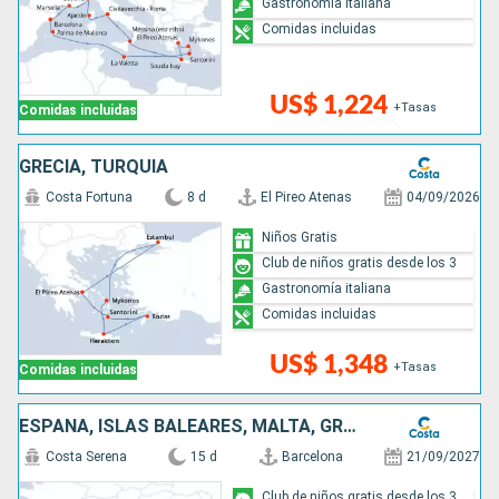
Gastronomía italiana
Comidas incluidas
US$ 1,224
+Tasas
Comidas incluidas
GRECIA, TURQUÍA
Costa Fortuna
8 d
El Pireo Atenas
04/09/2026
Niños Gratis
Club de niños gratis desde los 3
Gastronomía italiana
Comidas incluidas
US$ 1,348
+Tasas
Comidas incluidas
ESPAÑA, ISLAS BALEARES, MALTA, GRECIA, ITALIA
Costa Serena
15 d
Barcelona
21/09/2027
Club de niños gratis desde los 3