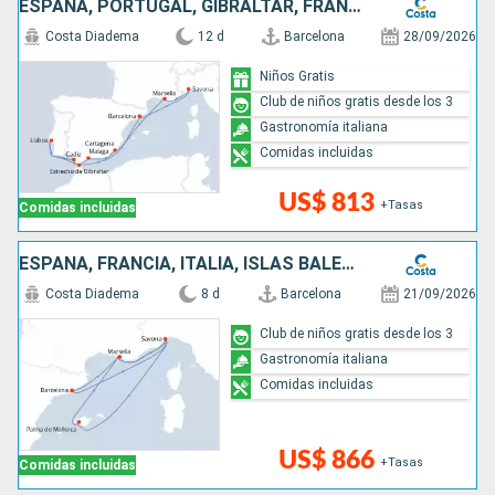
ESPAÑA, PORTUGAL, GIBRALTAR, FRANCIA, ITALIA
Costa Diadema
12 d
Barcelona
28/09/2026
Niños Gratis
Club de niños gratis desde los 3
Gastronomía italiana
Comidas incluidas
US$ 813
+Tasas
Comidas incluidas
ESPAÑA, FRANCIA, ITALIA, ISLAS BALEARES
Costa Diadema
8 d
Barcelona
21/09/2026
Club de niños gratis desde los 3
Gastronomía italiana
Comidas incluidas
US$ 866
+Tasas
Comidas incluidas