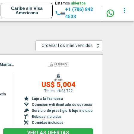
Estamos
abiertos
Caribe sin Visa
+1 (786) 842
Americana
4533
Ordenar Los más vendidos
Itinerario : Puntarenas, Baie de Drake, rio esquinas, Manuel Antonio (National Park), Coco, Manta, Curú, Isla de Cedros, Puntarenas
desde
US$ 5,004
Tasas: +US$ 722
lcón
Lujo a la francesa
Conexión wifi ilimitado de cortesía
Servicio de prestigio & lujo incluido
Bebidas incluidas
Comidas incluidas
VER LAS OFERTAS