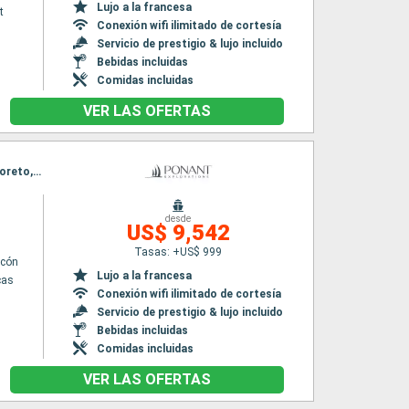
Lujo a la francesa
t
Conexión wifi ilimitado de cortesía
Servicio de prestigio & lujo incluido
Bebidas incluidas
Comidas incluidas
VER LAS OFERTAS
Itinerario : Cabo san Lucas, Guerrero Negro, Baie de Magdalena, Cabo pulmo, Loreto Bay, Loreto, Isla Coronado, La Paz - Pichilingue, Los Islotes, Cabo san Lucas
desde
US$ 9,542
Tasas: +US$ 999
lcón
Lujo a la francesa
cas
Conexión wifi ilimitado de cortesía
Servicio de prestigio & lujo incluido
Bebidas incluidas
Comidas incluidas
VER LAS OFERTAS