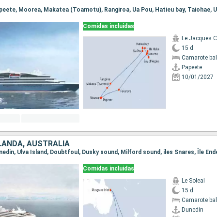
Comidas incluidas
Le Jacques Ca
15 d
Camarote ba
Papeete
10/01/2027
LANDA, AUSTRALIA
Comidas incluidas
Le Soleal
15 d
Camarote ba
Dunedin