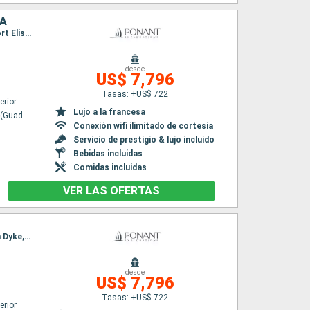
CA
Itinerario : Pointe a pitre (Guadalupe), Anses d'Arlet, Tobago Cays, Isla Sandy, Soufriere, Port Elisabeth st vincent, Portsmouth ( La Dominique) , Marie Galante, Pointe a pitre (Guadalupe)
desde
US$ 7,796
Tasas: +US$ 722
erior
Lujo a la francesa
Pointe a pitre (Guadalupe)
Conexión wifi ilimitado de cortesía
Servicio de prestigio & lujo incluido
Bebidas incluidas
Comidas incluidas
VER LAS OFERTAS
Itinerario : Bahia Marigot, Isla Sandy, Spanish Town, Île de Cooper, Norman Island, Jost Van Dyke, Islas Virgenes, Dog Island, Bahia Marigot
desde
US$ 7,796
Tasas: +US$ 722
erior