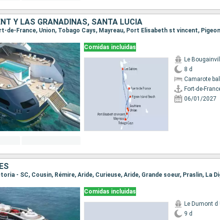
ENT Y LAS GRANADINAS, SANTA LUCIA
Comidas incluidas
Le Bougainvil
8 d
Camarote ba
Fort-de-Franc
06/01/2027
ES
Comidas incluidas
Le Dumont d U
9 d