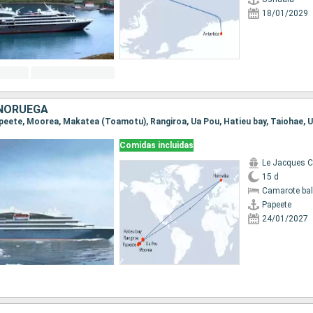
18/01/2029
 NORUEGA
Comidas incluidas
Le Jacques Ca
15 d
Camarote ba
Papeete
24/01/2027