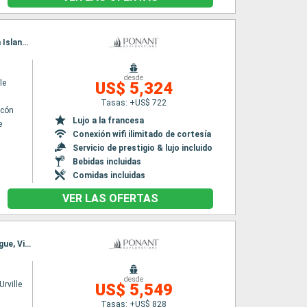
Itinerario : Fort-de-France, Union, Tobago Cays, Mayreau, Port Elisabeth st vincent, Pigeon Island Beach, Soufriere, Les Saintes, Fort-de-France
desde
le
US$ 5,324
Tasas: +US$ 722
lcón
Lujo a la francesa
e
Conexión wifi ilimitado de cortesía
Servicio de prestigio & lujo incluido
Bebidas incluidas
Comidas incluidas
VER LAS OFERTAS
Itinerario : Victoria - SC, Cousin, Rémire, Aride, Curieuse, Aride, Grande soeur, Praslin, La Digue, Victoria - SC
desde
rville
US$ 5,549
Tasas: +US$ 828