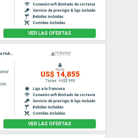
Conexión wifi ilimitado de cortesía
Servicio de prestigio & lujo incluido
Bebidas incluidas
Comidas incluidas
VER LAS OFERTAS
Itinerario : Papeete, Moorea, Makatea (Toamotu), Rangiroa, Ua Pou, Hatieu bay, Taiohae, Ua Huka, Hanaiapa, Puama'u, Hiva Oa, Hornvika, Omoa, Hapatoni, Fakarava, Papeete
desde
rtier
US$ 14,855
Tasas: +US$ 999
lcón
Lujo a la francesa
Conexión wifi ilimitado de cortesía
Servicio de prestigio & lujo incluido
Bebidas incluidas
Comidas incluidas
VER LAS OFERTAS