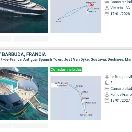
Camarote ba
Victoria - SC
17/01/2028
Y BARBUDA, FRANCIA
Comidas incluidas
Le Bougainvil
8 d
Camarote ba
Fort-de-Franc
13/01/2027