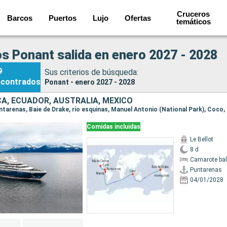
Cruceros
Barcos
Puertos
Lujo
Ofertas
temáticos
s Ponant salida en enero 2027 - 2028
9
Sus criterios de búsqueda:
ncontrados
Ponant - enero 2027 - 2028
CA, ECUADOR, AUSTRALIA, MÉXICO
Comidas incluidas
Le Bellot
8 d
Camarote ba
Puntarenas
04/01/2028