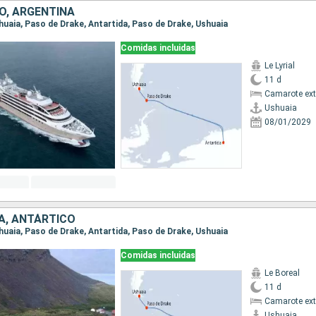
O, ARGENTINA
shuaia, Paso de Drake, Antartida, Paso de Drake, Ushuaia
Comidas incluidas
Le Lyrial
11 d
Camarote ext
Ushuaia
08/01/2029
A, ANTÁRTICO
shuaia, Paso de Drake, Antartida, Paso de Drake, Ushuaia
Comidas incluidas
Le Boreal
11 d
Camarote ext
Ushuaia