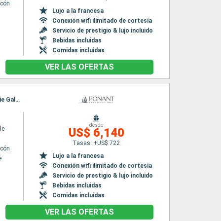
lcón
Lujo a la francesa
Conexión wifi ilimitado de cortesía
Servicio de prestigio & lujo incluido
Bebidas incluidas
Comidas incluidas
VER LAS OFERTAS
Itinerario : Fort-de-France, Antigua, Spanish Town, Jost Van Dyke, Gustavia, Deshaies, Marie Galante, Fort-de-France
desde
le
US$ 6,140
Tasas: +US$ 722
lcón
Lujo a la francesa
e
Conexión wifi ilimitado de cortesía
Servicio de prestigio & lujo incluido
Bebidas incluidas
Comidas incluidas
VER LAS OFERTAS