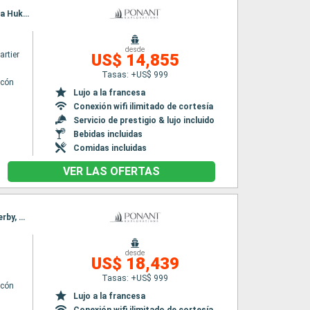
Itinerario : Papeete, Moorea, Makatea (Toamotu), Rangiroa, Ua Pou, Hatieu bay, Taiohae, Ua Huka, Atuona, Puama'u, Hiva Oa, Bay of Virgins, Omoa, Hapatoni, Fakarava, Papeete
desde
rtier
US$ 14,855
Tasas: +US$ 999
lcón
Lujo a la francesa
Conexión wifi ilimitado de cortesía
Servicio de prestigio & lujo incluido
Bebidas incluidas
Comidas incluidas
VER LAS OFERTAS
Itinerario : Dunedin, Ulva Island, Doubtfoul, Dusky sound, Milford sound, iles Snares, Île Enderby, Musgrave Inlet, Macquarie Island, Campbell Island, Antipodes Islands, Dunedin
desde
US$ 18,439
Tasas: +US$ 999
lcón
Lujo a la francesa
Conexión wifi ilimitado de cortesía