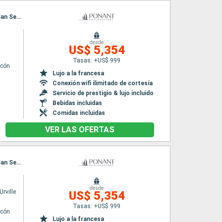
Itinerario : Las Palmas, Puerto del Rosario, Arrecife (Lanzarote), Santa Cruz de Tenerife, San Sebastian de la gomera, Mindelo, Praia, Dakar
desde
US$ 5,354
Tasas: +US$ 999
lcón
Lujo a la francesa
Conexión wifi ilimitado de cortesía
Servicio de prestigio & lujo incluido
Bebidas incluidas
Comidas incluidas
VER LAS OFERTAS
Itinerario : Las Palmas, Puerto del Rosario, Arrecife (Lanzarote), Santa Cruz de Tenerife, San Sebastian de la gomera, Mindelo, Praia, Dakar
desde
rville
US$ 5,354
Tasas: +US$ 999
lcón
Lujo a la francesa