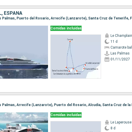
, ESPAÑA
Comidas incluidas
Le Champlai
11 d
Camarote ba
Las Palmas
01/11/2027
Comidas incluidas
Le Laperouse
8 d