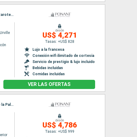
Itinerario : Las Palmas, San Sebastian de la gomera, Santa Cruz de Tenerife, Arrecife (Lanzarote), Casablanca, Tánger, Cadiz, Malaga
desde
rville
US$ 4,271
Tasas: +US$ 828
lcón
Lujo a la francesa
Conexión wifi ilimitado de cortesía
Servicio de prestigio & lujo incluido
Bebidas incluidas
Comidas incluidas
VER LAS OFERTAS
Itinerario : Las Palmas, Santa Cruz de Tenerife, San Sebastian de la gomera, Santa Cruz de la Palma, Funchal, Casablanca, Portimao, Sete, Lisboa
desde
US$ 4,786
Tasas: +US$ 999
erior