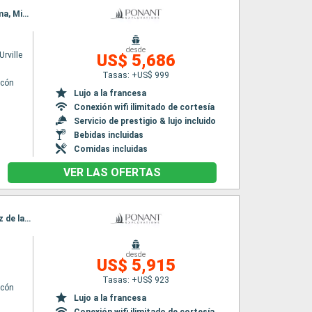
Itinerario : Las Palmas, Santa Cruz de Tenerife, Arrecife (Lanzarote), Santa Cruz de la Palma, Mindelo, Praia, Dakar
desde
rville
US$ 5,686
Tasas: +US$ 999
lcón
Lujo a la francesa
Conexión wifi ilimitado de cortesía
Servicio de prestigio & lujo incluido
Bebidas incluidas
Comidas incluidas
VER LAS OFERTAS
Itinerario : Las Palmas, Santa Cruz de la Palma, Alcudia, Santa Cruz de Tenerife, Santa Cruz de la Palma, Funchal, Safi, Casablanca
desde
n
US$ 5,915
Tasas: +US$ 923
lcón
Lujo a la francesa
Conexión wifi ilimitado de cortesía