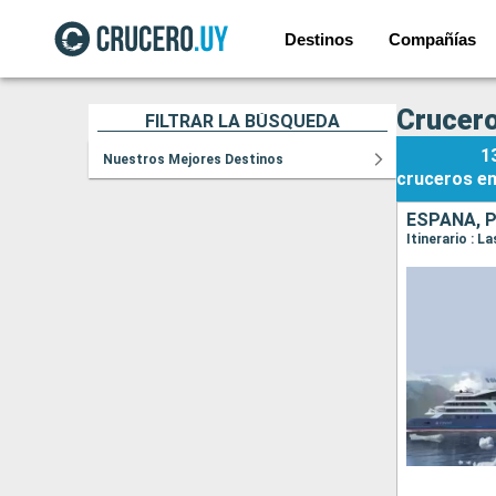
Destinos
Compañías
Crucer
FILTRAR LA BÚSQUEDA
1
Nuestros Mejores Destinos
cruceros
e
ESPAÑA, 