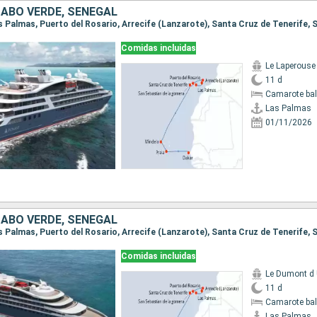
CABO VERDE, SENEGAL
Comidas incluidas
Le Laperouse
11 d
Camarote ba
Las Palmas
01/11/2026
CABO VERDE, SENEGAL
Comidas incluidas
Le Dumont d U
11 d
Camarote ba
Las Palmas