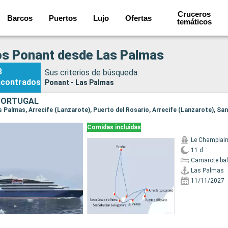
Cruceros
Barcos
Puertos
Lujo
Ofertas
temáticos
os Ponant desde Las Palmas
3
Sus criterios de búsqueda:
ncontrados
Ponant - Las Palmas
PORTUGAL
Comidas incluidas
Le Champlai
11 d
Camarote ba
Las Palmas
11/11/2027