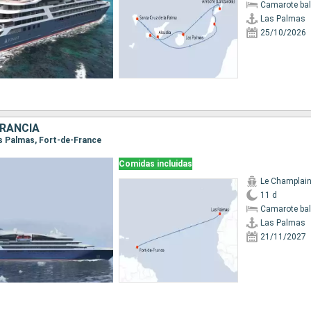
Camarote ba
Las Palmas
25/10/2026
FRANCIA
Las Palmas, Fort-de-France
Comidas incluidas
Le Champlai
11 d
Camarote ba
Las Palmas
21/11/2027