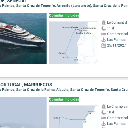
DE, SENEGAL
Comidas incluidas
Le Dumont d U
11 d
Camarote ba
Las Palmas
25/11/2027
PORTUGAL, MARRUECOS
Comidas incluidas
Le Champlai
10 d
Camarote ba
Las Palmas