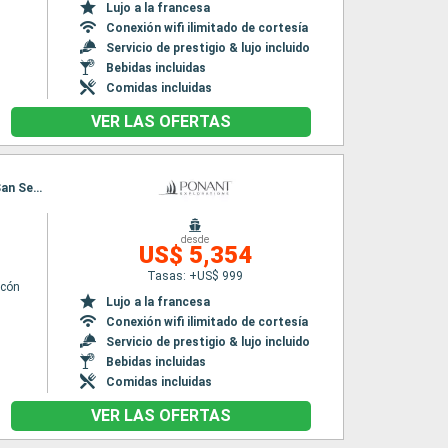
Lujo a la francesa
Conexión wifi ilimitado de cortesía
Servicio de prestigio & lujo incluido
Bebidas incluidas
Comidas incluidas
VER LAS OFERTAS
Itinerario : Las Palmas, Arrecife (Lanzarote), Puerto del Rosario, Santa Cruz de Tenerife, San Sebastian de la gomera, Mindelo, Praia, Dakar
desde
n
US$ 5,354
Tasas: +US$ 999
lcón
Lujo a la francesa
Conexión wifi ilimitado de cortesía
Servicio de prestigio & lujo incluido
Bebidas incluidas
Comidas incluidas
VER LAS OFERTAS