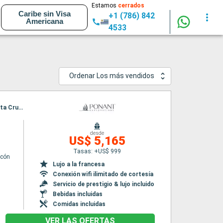
Estamos
cerrados
Caribe sin Visa
+1 (786) 842
Americana
4533
Ordenar Los más vendidos
Itinerario : Las Palmas, Arrecife (Lanzarote), Puerto del Rosario, Arrecife (Lanzarote), Santa Cruz de Tenerife, Funchal, Santa Cruz de la Palma, San Sebastian de la gomera, Las Palmas
desde
n
US$ 5,165
Tasas: +US$ 999
lcón
Lujo a la francesa
Conexión wifi ilimitado de cortesía
Servicio de prestigio & lujo incluido
Bebidas incluidas
Comidas incluidas
VER LAS OFERTAS