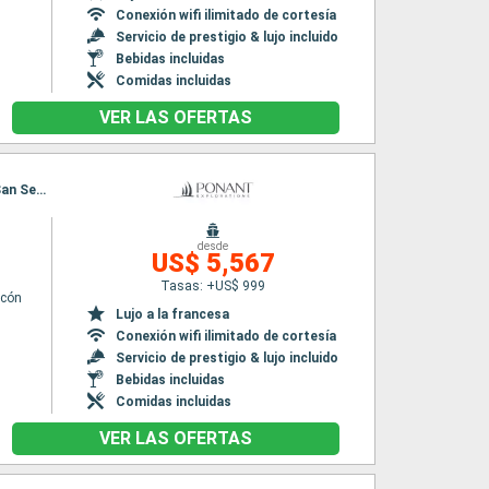
Conexión wifi ilimitado de cortesía
Servicio de prestigio & lujo incluido
Bebidas incluidas
Comidas incluidas
VER LAS OFERTAS
Itinerario : Las Palmas, Arrecife (Lanzarote), Puerto del Rosario, Santa Cruz de Tenerife, San Sebastian de la gomera, Santa Cruz de la Palma, Funchal, Safi, Casablanca
desde
US$ 5,567
Tasas: +US$ 999
lcón
Lujo a la francesa
Conexión wifi ilimitado de cortesía
Servicio de prestigio & lujo incluido
Bebidas incluidas
Comidas incluidas
VER LAS OFERTAS