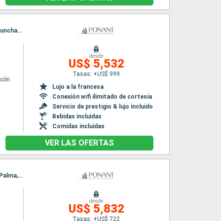
Itinerario : Las Palmas, Puerto del Rosario, Arrecife (Lanzarote), Santa Cruz de Tenerife, Funchal, Santa Cruz de la Palma, San Sebastian de la gomera, Santa Cruz de la Palma, Las Palmas
desde
n
US$ 5,532
Tasas: +US$ 999
lcón
Lujo a la francesa
Conexión wifi ilimitado de cortesía
Servicio de prestigio & lujo incluido
Bebidas incluidas
Comidas incluidas
VER LAS OFERTAS
Itinerario : Las Palmas, Arrecife (Lanzarote), Puerto del Rosario, Alcudia, Santa Cruz de la Palma, San Sebastian de la gomera, Las Palmas
desde
US$ 5,832
Tasas: +US$ 722