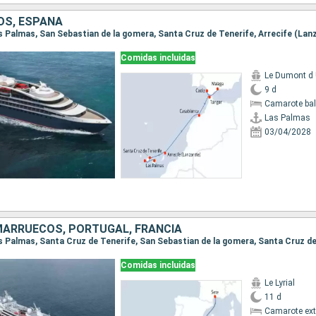
S, ESPAÑA
Comidas incluidas
Le Dumont d U
9 d
Camarote ba
Las Palmas
03/04/2028
MARRUECOS, PORTUGAL, FRANCIA
Comidas incluidas
Le Lyrial
11 d
Camarote ext