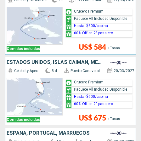
Celebrity Silhouette
7 d
Fort Lauderdale
12/03/2028
Crucero Premium
Paquete All Included Disponible
Hasta -$600/cabina
60% Off en 2° pasajero
US$ 584
+Tasas
Comidas incluidas
ESTADOS UNIDOS, ISLAS CAIMÁN, MÉXICO
Celebrity Apex
8 d
Puerto Canaveral
20/03/2027
Crucero Premium
Paquete All Included Disponible
Hasta -$600/cabina
60% Off en 2° pasajero
US$ 675
+Tasas
Comidas incluidas
ESPAÑA, PORTUGAL, MARRUECOS