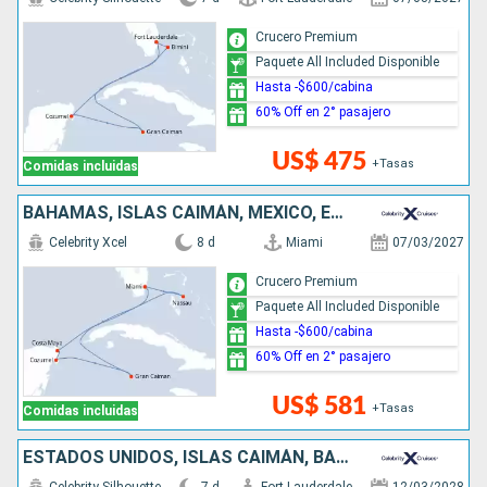
Crucero Premium
Paquete All Included Disponible
Hasta -$600/cabina
60% Off en 2° pasajero
US$ 475
+Tasas
Comidas incluidas
BAHAMAS, ISLAS CAIMÁN, MÉXICO, ESTADOS UNIDOS
Celebrity Xcel
8 d
Miami
07/03/2027
Crucero Premium
Paquete All Included Disponible
Hasta -$600/cabina
60% Off en 2° pasajero
US$ 581
+Tasas
Comidas incluidas
ESTADOS UNIDOS, ISLAS CAIMÁN, BAHAMAS