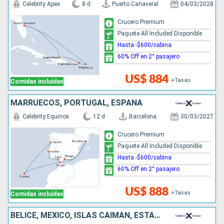
Celebrity Apex
8 d
Puerto Canaveral
04/03/2028
Crucero Premium
Paquete All Included Disponible
Hasta -$600/cabina
60% Off en 2° pasajero
US$ 884
+Tasas
Comidas incluidas
MARRUECOS, PORTUGAL, ESPAÑA
Celebrity Equinox
12 d
Barcelona
30/03/2027
Crucero Premium
Paquete All Included Disponible
Hasta -$600/cabina
60% Off en 2° pasajero
US$ 888
+Tasas
Comidas incluidas
BELICE, MÉXICO, ISLAS CAIMÁN, ESTADOS UNIDOS