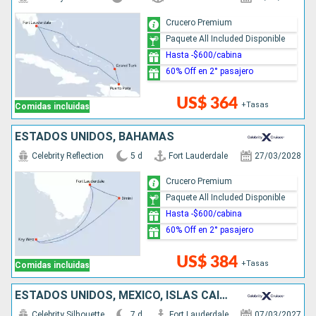
Crucero Premium
Paquete All Included Disponible
Hasta -$600/cabina
60% Off en 2° pasajero
US$ 364
+Tasas
Comidas incluidas
ESTADOS UNIDOS, BAHAMAS
Celebrity Reflection
5 d
Fort Lauderdale
27/03/2028
Crucero Premium
Paquete All Included Disponible
Hasta -$600/cabina
60% Off en 2° pasajero
US$ 384
+Tasas
Comidas incluidas
ESTADOS UNIDOS, MÉXICO, ISLAS CAIMÁN, BAHAMAS
Celebrity Silhouette
7 d
Fort Lauderdale
07/03/2027