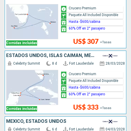
Crucero Premium
Paquete All Included Disponible
Hasta -$600/cabina
60% Off en 2° pasajero
US$ 307
+Tasas
Comidas incluidas
ESTADOS UNIDOS, ISLAS CAIMÁN, MÉXICO
Celebrity Summit
8 d
Fort Lauderdale
28/03/2028
Crucero Premium
Paquete All Included Disponible
Hasta -$600/cabina
60% Off en 2° pasajero
US$ 333
+Tasas
Comidas incluidas
MÉXICO, ESTADOS UNIDOS
Celebrity Summit
6 d
Fort Lauderdale
04/03/2028