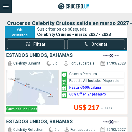
Cruceros Celebrity Cruises salida en marzo 2027 
66
Sus criterios de búsqueda:
Celebrity Cruises - marzo 2027 - 2028
cruceros
Filtrar
Ordenar
ESTADOS UNIDOS, BAHAMAS
Celebrity Summit
5 d
Fort Lauderdale
14/03/2028
Crucero Premium
Paquete All Included Disponible
Hasta -$600/cabina
60% Off en 2° pasajero
US$ 217
+Tasas
Comidas incluidas
ESTADOS UNIDOS, BAHAMAS
Celebrity Reflection
5 d
Fort Lauderdale
29/03/2027