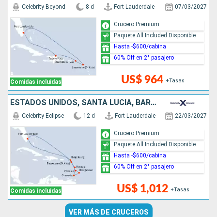
Celebrity Beyond
8 d
Fort Lauderdale
07/03/2027
Crucero Premium
Paquete All Included Disponible
Hasta -$600/cabina
60% Off en 2° pasajero
US$ 964
+Tasas
Comidas incluidas
ESTADOS UNIDOS, SANTA LUCIA, BARBADOS, GRENADA, DOMINICA, SAN MARTÍN
Celebrity Eclipse
12 d
Fort Lauderdale
22/03/2027
Crucero Premium
Paquete All Included Disponible
Hasta -$600/cabina
60% Off en 2° pasajero
US$ 1,012
+Tasas
Comidas incluidas
VER MÁS DE CRUCEROS