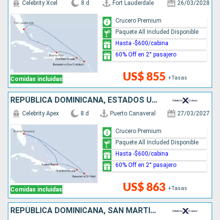
Celebrity Xcel
8 d
Fort Lauderdale
26/03/2028
Crucero Premium
Paquete All Included Disponible
Hasta -$600/cabina
60% Off en 2° pasajero
US$ 855
+Tasas
Comidas incluidas
REPÚBLICA DOMINICANA, ESTADOS UNIDOS
Celebrity Apex
8 d
Puerto Canaveral
27/03/2027
Crucero Premium
Paquete All Included Disponible
Hasta -$600/cabina
60% Off en 2° pasajero
US$ 863
+Tasas
Comidas incluidas
REPÚBLICA DOMINICANA, SAN MARTÍN, ESTADOS UNIDOS