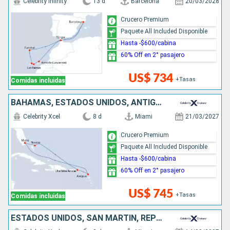
Celebrity Infinity
13 d
Barcelona
20/03/2028
Crucero Premium
Paquete All Included Disponible
Hasta -$600/cabina
60% Off en 2° pasajero
US$ 734
+Tasas
Comidas incluidas
BAHAMAS, ESTADOS UNIDOS, ANTIGUA Y BARBUDA
Celebrity Xcel
8 d
Miami
21/03/2027
Crucero Premium
Paquete All Included Disponible
Hasta -$600/cabina
60% Off en 2° pasajero
US$ 745
+Tasas
Comidas incluidas
ESTADOS UNIDOS, SAN MARTÍN, REPÚBLICA DOMINICANA