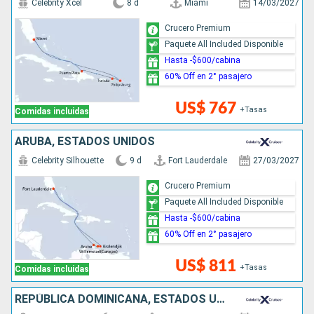
Celebrity Xcel
8 d
Miami
14/03/2027
Crucero Premium
Paquete All Included Disponible
Hasta -$600/cabina
60% Off en 2° pasajero
US$ 767
+Tasas
Comidas incluidas
ARUBA, ESTADOS UNIDOS
Celebrity Silhouette
9 d
Fort Lauderdale
27/03/2027
Crucero Premium
Paquete All Included Disponible
Hasta -$600/cabina
60% Off en 2° pasajero
US$ 811
+Tasas
Comidas incluidas
REPÚBLICA DOMINICANA, ESTADOS UNIDOS