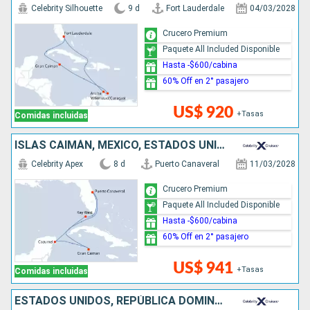
Celebrity Silhouette
9 d
Fort Lauderdale
04/03/2028
Crucero Premium
Paquete All Included Disponible
Hasta -$600/cabina
60% Off en 2° pasajero
US$ 920
+Tasas
Comidas incluidas
ISLAS CAIMÁN, MÉXICO, ESTADOS UNIDOS
Celebrity Apex
8 d
Puerto Canaveral
11/03/2028
Crucero Premium
Paquete All Included Disponible
Hasta -$600/cabina
60% Off en 2° pasajero
US$ 941
+Tasas
Comidas incluidas
ESTADOS UNIDOS, REPÚBLICA DOMINICANA