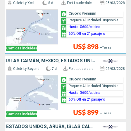
Celebrity Xcel
8 d
Fort Lauderdale
05/03/2028
Crucero Premium
Paquete All Included Disponible
Hasta -$600/cabina
60% Off en 2° pasajero
US$ 898
+Tasas
Comidas incluidas
ISLAS CAIMÁN, MÉXICO, ESTADOS UNIDOS
Celebrity Beyond
7 d
Fort Lauderdale
05/03/2028
Crucero Premium
Paquete All Included Disponible
Hasta -$600/cabina
60% Off en 2° pasajero
US$ 899
+Tasas
Comidas incluidas
ESTADOS UNIDOS, ARUBA, ISLAS CAIMÁN