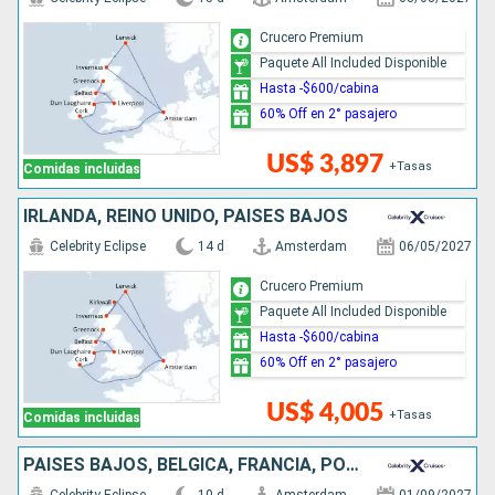
Crucero Premium
Paquete All Included Disponible
Hasta -$600/cabina
60% Off en 2° pasajero
US$ 3,897
+Tasas
Comidas incluidas
IRLANDA, REINO UNIDO, PAISES BAJOS
Celebrity Eclipse
14 d
Amsterdam
06/05/2027
Crucero Premium
Paquete All Included Disponible
Hasta -$600/cabina
60% Off en 2° pasajero
US$ 4,005
+Tasas
Comidas incluidas
PAISES BAJOS, BÉLGICA, FRANCIA, PORTUGAL, ESPAÑA