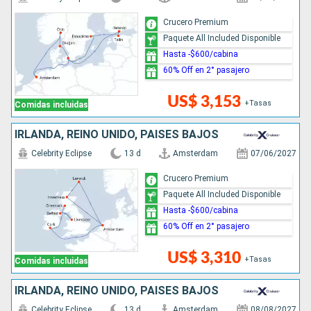
Crucero Premium
Paquete All Included Disponible
Hasta -$600/cabina
60% Off en 2° pasajero
US$ 3,153
+Tasas
Comidas incluidas
IRLANDA, REINO UNIDO, PAISES BAJOS
Celebrity Eclipse
13 d
Amsterdam
07/06/2027
Crucero Premium
Paquete All Included Disponible
Hasta -$600/cabina
60% Off en 2° pasajero
US$ 3,310
+Tasas
Comidas incluidas
IRLANDA, REINO UNIDO, PAISES BAJOS
Celebrity Eclipse
13 d
Amsterdam
08/08/2027