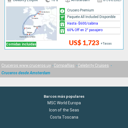
Celebrity Eclipse
10 d
Amsterdam
01/09/2027
Crucero Premium
Paquete All Included Disponible
Hasta -$600/cabina
60% Off en 2° pasajero
US$ 1,723
+Tasas
Comidas incluidas
Cruceros www.cruceros.uy
Compañías
Celebrity Cruises
Cruceros desde Amsterdam
Barcos más populares
MSC World Europa
Icon of the Seas
Costa Toscana