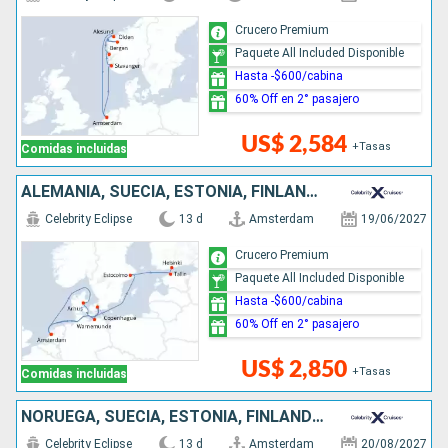
Crucero Premium
Paquete All Included Disponible
Hasta -$600/cabina
60% Off en 2° pasajero
US$ 2,584
+Tasas
Comidas incluidas
ALEMANIA, SUECIA, ESTONIA, FINLANDIA, DINAMARCA, PAISES BAJOS
Celebrity Eclipse
13 d
Amsterdam
19/06/2027
Crucero Premium
Paquete All Included Disponible
Hasta -$600/cabina
60% Off en 2° pasajero
US$ 2,850
+Tasas
Comidas incluidas
NORUEGA, SUECIA, ESTONIA, FINLANDIA, DINAMARCA, PAISES BAJOS
Celebrity Eclipse
13 d
Amsterdam
20/08/2027