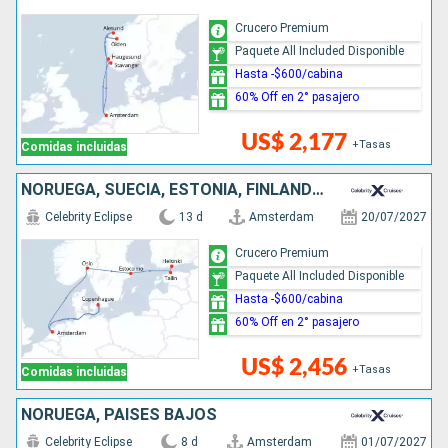
Crucero Premium
Paquete All Included Disponible
Hasta -$600/cabina
60% Off en 2° pasajero
US$ 2,177
+Tasas
Comidas incluidas
NORUEGA, SUECIA, ESTONIA, FINLANDIA, DINAMARCA, PAISES BAJOS
Celebrity Eclipse
13 d
Amsterdam
20/07/2027
Crucero Premium
Paquete All Included Disponible
Hasta -$600/cabina
60% Off en 2° pasajero
US$ 2,456
+Tasas
Comidas incluidas
NORUEGA, PAISES BAJOS
Celebrity Eclipse
8 d
Amsterdam
01/07/2027