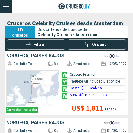
Cruceros Celebrity Cruises desde Amsterdam
10
Sus criterios de búsqueda:
Celebrity Cruises - Amsterdam
cruceros
Filtrar
Ordenar
NORUEGA, PAISES BAJOS
Celebrity Eclipse
8 d
Amsterdam
19/05/2027
Crucero Premium
Paquete All Included Disponible
Hasta -$600/cabina
60% Off en 2° pasajero
US$ 1,811
+Tasas
Comidas incluidas
NORUEGA, PAISES BAJOS
Celebrity Eclipse
8 d
Amsterdam
01/08/2027