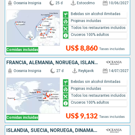
Oceania Insignia
25 d
Estocolmo
10/06/2027
Bebidas sin alcohol ilimitadas
Propinas incluidas
Todos los restaurantes incluidos
Cruceros 100% adultos
US$ 8,860
Tasas incluidas
Comidas incluidas
FRANCIA, ALEMANIA, NORUEGA, ISLANDIA, FINLANDIA, BÉLGICA, FÉROES (ISLAS), REINO UNIDO, DINAMARCA, SUECIA, ESTONIA, PAISES BAJOS
Oceania Insignia
27 d
Reykjavik
14/07/2027
Bebidas sin alcohol ilimitadas
Propinas incluidas
Todos los restaurantes incluidos
Cruceros 100% adultos
US$ 9,132
Tasas incluidas
Comidas incluidas
ISLANDIA, SUECIA, NORUEGA, DINAMARCA