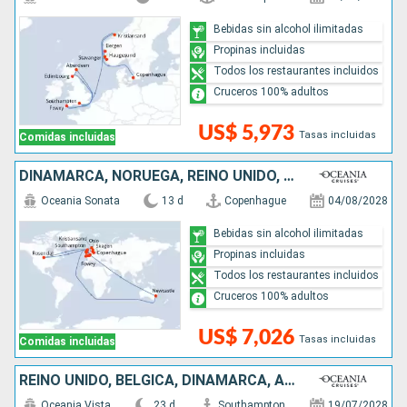
Bebidas sin alcohol ilimitadas
Propinas incluidas
Todos los restaurantes incluidos
Cruceros 100% adultos
US$ 5,973
Tasas incluidas
Comidas incluidas
DINAMARCA, NORUEGA, REINO UNIDO, AUSTRALIA, PAISES BAJOS, BÉLGICA
Oceania Sonata
13 d
Copenhague
04/08/2028
Bebidas sin alcohol ilimitadas
Propinas incluidas
Todos los restaurantes incluidos
Cruceros 100% adultos
US$ 7,026
Tasas incluidas
Comidas incluidas
REINO UNIDO, BÉLGICA, DINAMARCA, ALEMANIA, SUECIA, NORUEGA, ISLANDIA
Oceania Vista
23 d
Southampton
19/07/2028