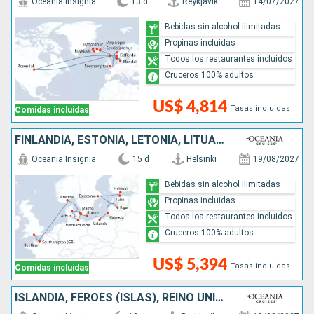
Oceania Insignia
13 d
Reykjavik
14/07/2027
Bebidas sin alcohol ilimitadas
Propinas incluidas
Todos los restaurantes incluidos
Cruceros 100% adultos
US$ 4,814
Tasas incluidas
Comidas incluidas
FINLANDIA, ESTONIA, LETONIA, LITUANIA, POLONIA, SUECIA, ALEMANIA, DINAMARCA, NORUEGA, FRANCIA, REINO UNIDO
Oceania Insignia
15 d
Helsinki
19/08/2027
Bebidas sin alcohol ilimitadas
Propinas incluidas
Todos los restaurantes incluidos
Cruceros 100% adultos
US$ 5,394
Tasas incluidas
Comidas incluidas
ISLANDIA, FÉROES (ISLAS), REINO UNIDO, NORUEGA