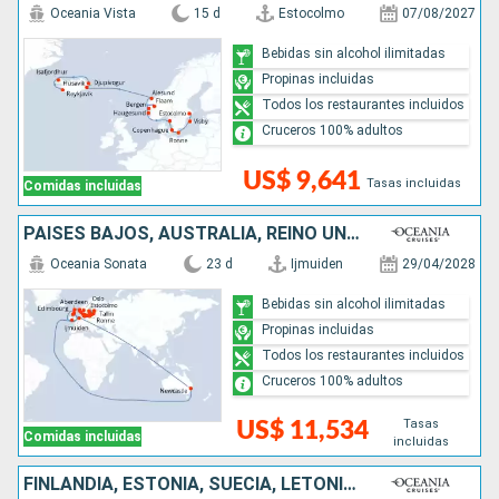
Oceania Vista
15 d
Estocolmo
07/08/2027
Bebidas sin alcohol ilimitadas
Propinas incluidas
Todos los restaurantes incluidos
Cruceros 100% adultos
US$ 9,641
Tasas incluidas
Comidas incluidas
PAISES BAJOS, AUSTRALIA, REINO UNIDO, NORUEGA, DINAMARCA, ALEMANIA, POLONIA, LITUANIA, LETONIA, SUECIA, ESTONIA
Oceania Sonata
23 d
Ijmuiden
29/04/2028
Bebidas sin alcohol ilimitadas
Propinas incluidas
Todos los restaurantes incluidos
Cruceros 100% adultos
Tasas
US$ 11,534
Comidas incluidas
incluidas
FINLANDIA, ESTONIA, SUECIA, LETONIA, LITUANIA, POLONIA, ALEMANIA, DINAMARCA, NORUEGA, REINO UNIDO, AUSTRALIA, PAISES BAJOS, BÉLGICA