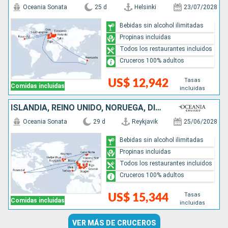
Oceania Sonata
25 d
Helsinki
23/07/2028
Bebidas sin alcohol ilimitadas
Propinas incluidas
Todos los restaurantes incluidos
Cruceros 100% adultos
Tasas
US$ 12,942
Comidas incluidas
incluidas
ISLANDIA, REINO UNIDO, NORUEGA, DINAMARCA, ALEMANIA, POLONIA, LITUANIA, LETONIA, SUECIA, ESTONIA, FINLANDIA
Oceania Sonata
29 d
Reykjavik
25/06/2028
Bebidas sin alcohol ilimitadas
Propinas incluidas
Todos los restaurantes incluidos
Cruceros 100% adultos
Tasas
US$ 15,344
Comidas incluidas
incluidas
VER MÁS DE CRUCEROS