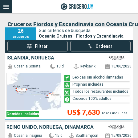
Cruceros Fiordos y Escandinavia con Oceania Cru
26
Sus criterios de búsqueda:
Oceania Cruises - Fiordos y Escandinavia
cruceros
Filtrar
Ordenar
ISLANDIA, NORUEGA
Oceania Sonata
13 d
Reykjavik
13/06/2028
Bebidas sin alcohol ilimitadas
Propinas incluidas
Todos los restaurantes incluidos
Cruceros 100% adultos
US$ 7,630
Tasas incluidas
Comidas incluidas
REINO UNIDO, NORUEGA, DINAMARCA
Oceania Insignia
15 d
Southampton
15/08/2026