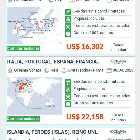
Oceania Marina
29 d
Southampton
08/06/2027
Bebidas sin alcohol ilimitadas
Propinas incluidas
Todos los restaurantes incluidos
Cruceros 100% adultos
Tasas
US$ 16,302
Comidas incluidas
incluidas
ITALIA, PORTUGAL, ESPAÑA, FRANCIA, BÉLGICA, PAISES BAJOS, AUSTRALIA, REINO UNIDO, NORUEGA, DINAMARCA, ALEMANIA, POLONIA, LITUANIA, LETONIA, ESTONIA, SUECIA
Oceania Sonata
44 d
Civitavecchia - Roma
08/04/2028
Bebidas sin alcohol ilimitadas
Propinas incluidas
Todos los restaurantes incluidos
Cruceros 100% adultos
Tasas
US$ 22,158
Comidas incluidas
incluidas
ISLANDIA, FÉROES (ISLAS), REINO UNIDO, NORUEGA