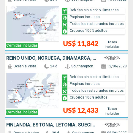
Bebidas sin alcohol ilimitadas
Propinas incluidas
Todos los restaurantes incluidos
Cruceros 100% adultos
Tasas
US$ 11,842
Comidas incluidas
incluidas
REINO UNIDO, NORUEGA, DINAMARCA, ALEMANIA, POLONIA, LITUANIA, LETONIA, ESTONIA, FINLANDIA, SUECIA
Oceania Vista
24 d
Southampton
12/06/2028
Bebidas sin alcohol ilimitadas
Propinas incluidas
Todos los restaurantes incluidos
Cruceros 100% adultos
Tasas
US$ 12,433
Comidas incluidas
incluidas
FINLANDIA, ESTONIA, LETONIA, SUECIA, ALEMANIA, DINAMARCA, REINO UNIDO, IRLANDA, NORUEGA