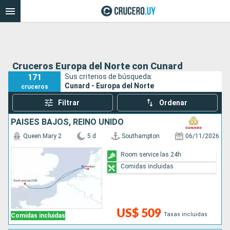
Cruceros Europa del Norte con Cunard
171
Sus criterios de búsqueda:
Cunard - Europa del Norte
cruceros
Filtrar
Ordenar
PAISES BAJOS, REINO UNIDO
Queen Mary 2
5 d
Southampton
06/11/2026
Room service las 24h
Comidas incluidas
US$ 509
Tasas incluidas
Comidas incluidas