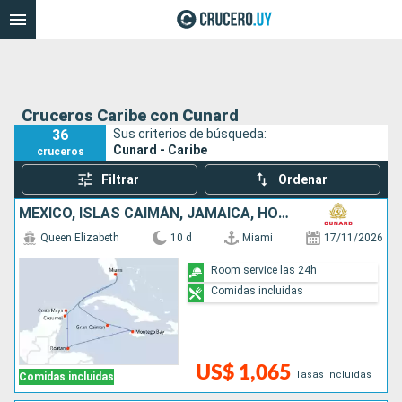
Cruceros Caribe con Cunard
36
Sus criterios de búsqueda:
Cunard - Caribe
cruceros
Filtrar
Ordenar
MÉXICO, ISLAS CAIMÁN, JAMAICA, HONDURAS, ESTADOS UNIDOS
Queen Elizabeth
10 d
Miami
17/11/2026
Room service las 24h
Comidas incluidas
US$ 1,065
Tasas incluidas
Comidas incluidas