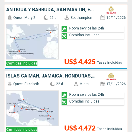
ANTIGUA Y BARBUDA, SAN MARTÍN, ESTADOS UNIDOS, REINO UNIDO
Queen Mary 2
26 d
Southampton
10/11/2026
Room service las 24h
Comidas incluidas
US$ 4,425
Tasas incluidas
Comidas incluidas
ISLAS CAIMÁN, JAMAICA, HONDURAS, PUERTO RICO, SAN MARTÍN, BARBADOS, SANTA LUCIA, MÉXICO, ESTADOS UNIDOS, ANTIGUA Y BARBUDA
Queen Elizabeth
22 d
Miami
17/11/2026
Room service las 24h
Comidas incluidas
US$ 4,472
Tasas incluidas
Comidas incluidas