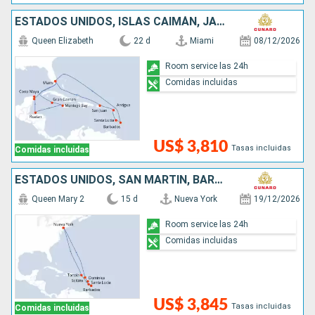
ESTADOS UNIDOS, ISLAS CAIMÁN, JAMAICA, HONDURAS, MÉXICO, PUERTO RICO, ANTIGUA Y BARBUDA, SANTA LUCIA, BARBADOS, SAN MARTÍN
Queen Elizabeth
22 d
Miami
08/12/2026
Room service las 24h
Comidas incluidas
US$ 3,810
Tasas incluidas
Comidas incluidas
ESTADOS UNIDOS, SAN MARTÍN, BARBADOS, SANTA LUCIA, DOMINICA, ANTIGUA Y BARBUDA
Queen Mary 2
15 d
Nueva York
19/12/2026
Room service las 24h
Comidas incluidas
US$ 3,845
Tasas incluidas
Comidas incluidas