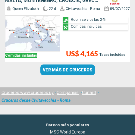
MALTA, MONTENEGRO, CROACIA, GRECIA, ITALIA, ESPAÑA, FRANCIA
Queen Elizabeth
22 d
Civitavecchia - Roma
09/07/2027
Room service las 24h
Comidas incluidas
US$ 4,165
Tasas incluidas
Comidas incluidas
VER MÁS DE CRUCEROS
Cruceros www.cruceros.uy
Compañías
Cunard
Cruceros desde Civitavecchia - Roma
Barcos más populares
MSC World Europa