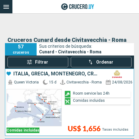
Cruceros Cunard desde Civitavecchia - Roma
57
Sus criterios de búsqueda:
Cunard - Civitavecchia - Roma
cruceros
Filtrar
Ordenar
ITALIA, GRECIA, MONTENEGRO, CROACIA, MALTA, ESPAÑA
Queen Victoria
15 d
Civitavecchia - Roma
24/08/2026
Room service las 24h
Comidas incluidas
US$ 1,656
Tasas incluidas
Comidas incluidas