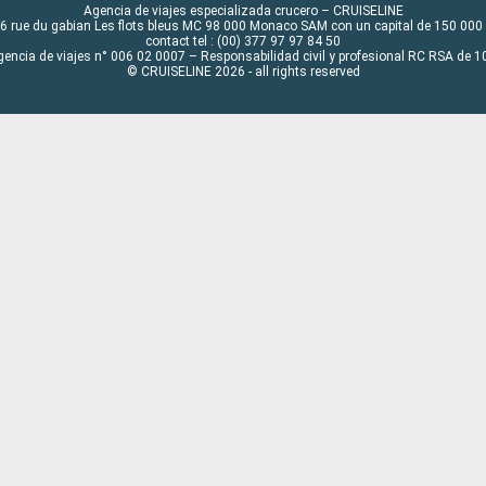
Agencia de viajes especializada crucero – CRUISELINE
6 rue du gabian Les flots bleus MC 98 000 Monaco SAM con un capital de 150 000
contact tel : (00) 377 97 97 84 50
gencia de viajes n° 006 02 0007 – Responsabilidad civil y profesional RC RSA de
© CRUISELINE 2026 - all rights reserved