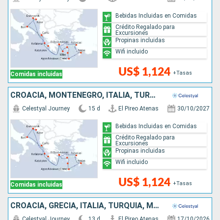
Bebidas Incluidas en Comidas
Crédito Regalado para
Excursiones
Propinas incluidas
Wifi incluido
US$ 1,124
+Tasas
Comidas incluidas
CROACIA, MONTENEGRO, ITALIA, TURQUÍA, GRECIA
Celestyal Journey
15 d
El Pireo Atenas
30/10/2027
Bebidas Incluidas en Comidas
Crédito Regalado para
Excursiones
Propinas incluidas
Wifi incluido
US$ 1,124
+Tasas
Comidas incluidas
CROACIA, GRECIA, ITALIA, TURQUÍA, MONTENEGRO
Celestyal Journey
13 d
El Pireo Atenas
17/10/2026