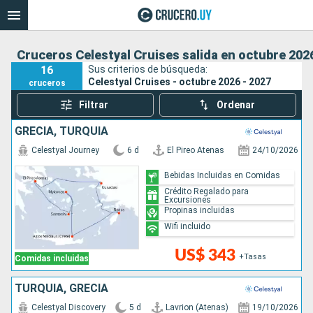
Cruceros Celestyal Cruises salida en octubre 2026
16
Sus criterios de búsqueda:
Celestyal Cruises - octubre 2026 - 2027
cruceros
Filtrar
Ordenar
GRECIA, TURQUÍA
Celestyal Journey
6 d
El Pireo Atenas
24/10/2026
Bebidas Incluidas en Comidas
Crédito Regalado para
Excursiones
Propinas incluidas
Wifi incluido
US$ 343
+Tasas
Comidas incluidas
TURQUÍA, GRECIA
Celestyal Discovery
5 d
Lavrion (Atenas)
19/10/2026