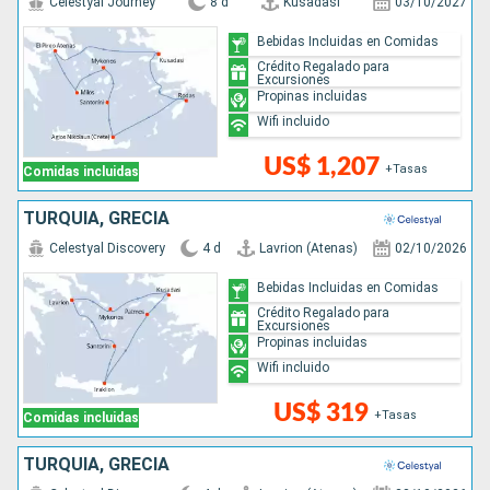
Celestyal Journey
8 d
Kusadasi
03/10/2027
Bebidas Incluidas en Comidas
Crédito Regalado para
Excursiones
Propinas incluidas
Wifi incluido
US$ 1,207
+Tasas
Comidas incluidas
TURQUÍA, GRECIA
Celestyal Discovery
4 d
Lavrion (Atenas)
02/10/2026
Bebidas Incluidas en Comidas
Crédito Regalado para
Excursiones
Propinas incluidas
Wifi incluido
US$ 319
+Tasas
Comidas incluidas
TURQUÍA, GRECIA