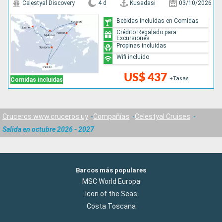
Celestyal Discovery
4 d
Kusadasi
03/10/2026
Bebidas Incluidas en Comidas
Crédito Regalado para
Excursiones
Propinas incluidas
Wifi incluido
US$ 437
+Tasas
Comidas incluidas
Cruceros www.cruceros.uy
Compañías
Celestyal Cruises
Salida en octubre 2026 - 2027
Barcos más populares
MSC World Europa
Icon of the Seas
Costa Toscana