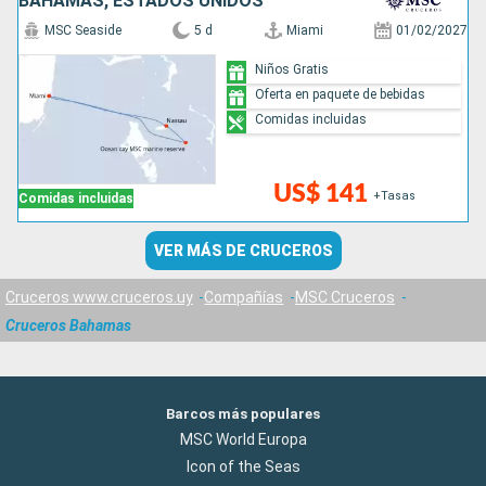
BAHAMAS, ESTADOS UNIDOS
MSC Seaside
5 d
Miami
01/02/2027
Niños Gratis
Oferta en paquete de bebidas
Comidas incluidas
US$ 141
+Tasas
Comidas incluidas
VER MÁS DE CRUCEROS
Cruceros www.cruceros.uy
Compañías
MSC Cruceros
Cruceros Bahamas
Barcos más populares
MSC World Europa
Icon of the Seas