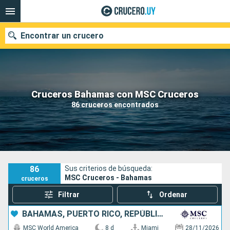
Encontrar un crucero
Nuestros destinos
Cruceros Bahamas con MSC Cruceros
86 cruceros encontrados
Fecha de salida
Puertos
Compañías
Buscar
86
Sus criterios de búsqueda:
MSC Cruceros - Bahamas
cruceros
Filtrar
Ordenar
BAHAMAS, PUERTO RICO, REPÚBLICA DOMINICANA, ESTADOS UNIDOS
MSC World America
8 d
Miami
28/11/2026