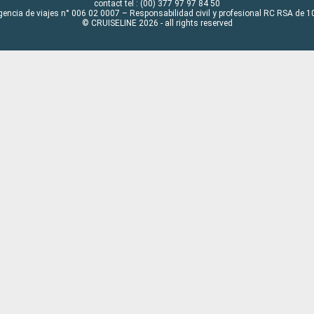
contact tel : (00) 377 97 97 84 50
gencia de viajes n° 006 02 0007 – Responsabilidad civil y profesional RC RSA de
© CRUISELINE 2026 - all rights reserved