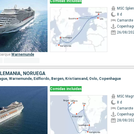
Comidas incluidas
MSC Splen
8 d
Camarote 
Copenhag
26/08/20
barque:
Warnemunde
ALEMANIA, NORUEGA
hague, Warnemunde, Eidfiordo, Bergen, Kristiansand, Oslo, Copenhague
Comidas incluidas
MSC Magni
8 d
Camarote 
Copenhag
28/08/20