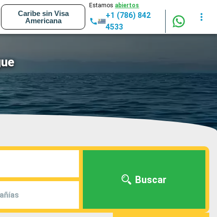
Estamos
abiertos
Caribe sin Visa
+1 (786) 842
Americana
4533
gue
Buscar
añías