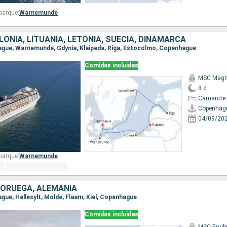
barque:
Warnemunde
LONIA, LITUANIA, LETONIA, SUECIA, DINAMARCA
hague, Warnemunde, Gdynia, Klaipeda, Riga, Estocolmo, Copenhague
Comidas incluidas
MSC Magni
8 d
Camarote 
Copenhag
04/09/20
barque:
Warnemunde
NORUEGA, ALEMANIA
ague, Hellesylt, Molde, Flaam, Kiel, Copenhague
Comidas incluidas