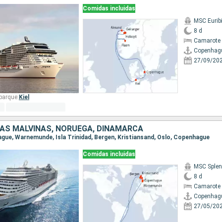
Comidas incluidas
MSC Eurib
8 d
Camarote 
Copenhag
27/09/20
barque:
Kiel
LAS MALVINAS, NORUEGA, DINAMARCA
hague, Warnemunde, Isla Trinidad, Bergen, Kristiansand, Oslo, Copenhague
Comidas incluidas
MSC Splen
8 d
Camarote 
Copenhag
27/05/20