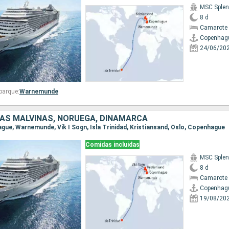
MSC Splen
8 d
Camarote 
Copenhag
24/06/20
barque:
Warnemunde
LAS MALVINAS, NORUEGA, DINAMARCA
ague, Warnemunde, Vik I Sogn, Isla Trinidad, Kristiansand, Oslo, Copenhague
Comidas incluidas
MSC Splen
8 d
Camarote 
Copenhag
19/08/20