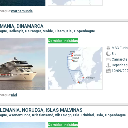
barque:
Warnemunde
EMANIA, DINAMARCA
ague, Hellesylt, Geiranger, Molde, Flaam, Kiel, Copenhague
Comidas incluidas
MSC Eurib
8 d
Camarote 
Copenhag
10/09/20
barque:
Kiel
LEMANIA, NORUEGA, ISLAS MALVINAS
ague, Warnemunde, Kristiansand, Vik I Sogn, Isla Trinidad, Oslo, Copenhague
Comidas incluidas