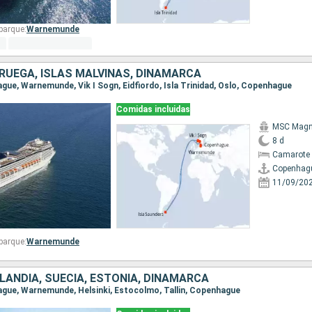
barque:
Warnemunde
RUEGA, ISLAS MALVINAS, DINAMARCA
ague, Warnemunde, Vik I Sogn, Eidfiordo, Isla Trinidad, Oslo, Copenhague
Comidas incluidas
MSC Magni
8 d
Camarote 
Copenhag
11/09/20
barque:
Warnemunde
NLANDIA, SUECIA, ESTONIA, DINAMARCA
hague, Warnemunde, Helsinki, Estocolmo, Tallin, Copenhague