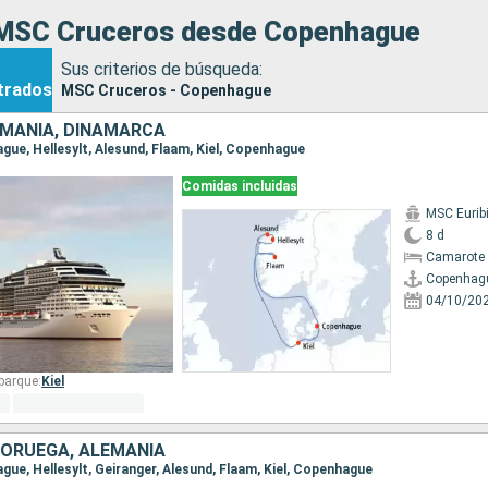
MSC Cruceros desde Copenhague
Sus criterios de búsqueda:
trados
MSC Cruceros - Copenhague
EMANIA, DINAMARCA
ague, Hellesylt, Alesund, Flaam, Kiel, Copenhague
Comidas incluidas
MSC Eurib
8 d
Camarote 
Copenhag
04/10/20
barque:
Kiel
NORUEGA, ALEMANIA
ague, Hellesylt, Geiranger, Alesund, Flaam, Kiel, Copenhague