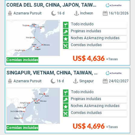
COREA DEL SUR, CHINA, JAPÓN, TAIWÁN
Azamara Pursuit
16 d
Incheon
16/10/2026
Todo incluido
Propinas incluidas
Noches AzAmazing incluidas
Comidas incluidas
US$ 4,636
+Tasas
Comidas incluidas
SINGAPUR, VIETNAM, CHINA, TAIWÁN, JAPÓN
Azamara Pursuit
16 d
Singapur
24/02/2027
Todo incluido
Propinas incluidas
Noches AzAmazing incluidas
Comidas incluidas
US$ 4,696
+Tasas
Comidas incluidas