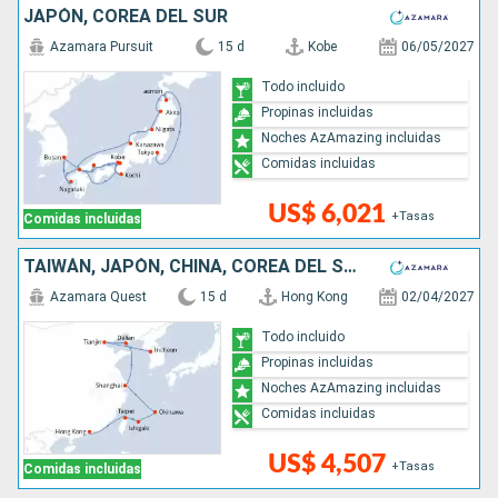
JAPÓN, COREA DEL SUR
Azamara Pursuit
15 d
Kobe
06/05/2027
Todo incluido
Propinas incluidas
Noches AzAmazing incluidas
Comidas incluidas
US$ 6,021
+Tasas
Comidas incluidas
TAIWÁN, JAPÓN, CHINA, COREA DEL SUR
Azamara Quest
15 d
Hong Kong
02/04/2027
Todo incluido
Propinas incluidas
Noches AzAmazing incluidas
Comidas incluidas
US$ 4,507
+Tasas
Comidas incluidas