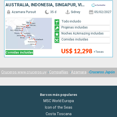
AUSTRALIA, INDONESIA, SINGAPUR, VIETNAM, CHINA, TAIWÁN, JAPÓN
Azamara Pursuit
35 d
Sidney
05/02/2027
Todo incluido
Propinas incluidas
Noches AzAmazing incluidas
Comidas incluidas
US$ 12,298
+Tasas
Comidas incluidas
Cruceros www.cruceros.uy
Compañías
Azamara
Cruceros Japón
Barcos más populares
MSC World Europa
Icon of the Seas
Costa Toscana