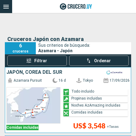
Cruceros Japón con Azamara
6
Sus criterios de búsqueda:
Azamara - Japón
cruceros
Filtrar
Ordenar
JAPÓN, COREA DEL SUR
Azamara Pursuit
16 d
Tokyo
17/09/2026
Todo incluido
Propinas incluidas
Noches AzAmazing incluidas
Comidas incluidas
US$ 3,548
+Tasas
Comidas incluidas