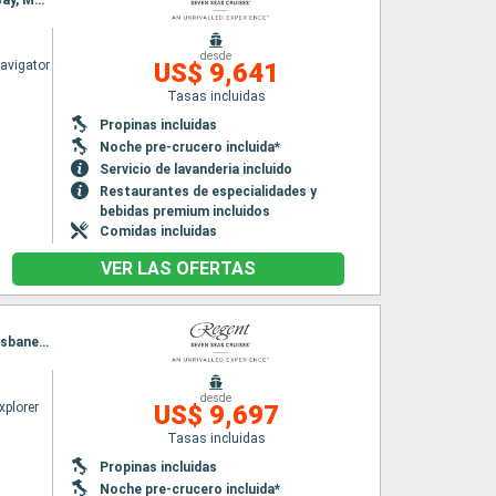
Itinerario : Darwin, Thursday Island, Cooktown, Cairns, Townsville, Airlie Beach, Kingfisher Bay, Mooloolaba, Brisbane, Sidney
desde
avigator
US$ 9,641
Tasas incluidas
Propinas incluidas
Noche pre-crucero incluida*
Servicio de lavanderia incluido
Restaurantes de especialidades y
bebidas premium incluidos
Comidas incluidas
VER LAS OFERTAS
Itinerario : Benoa, Gili mas, Komodo, Darwin, Cooktown, Cairns, Townsville, Airlie Beach, Brisbane, Sidney
desde
xplorer
US$ 9,697
Tasas incluidas
Propinas incluidas
Noche pre-crucero incluida*