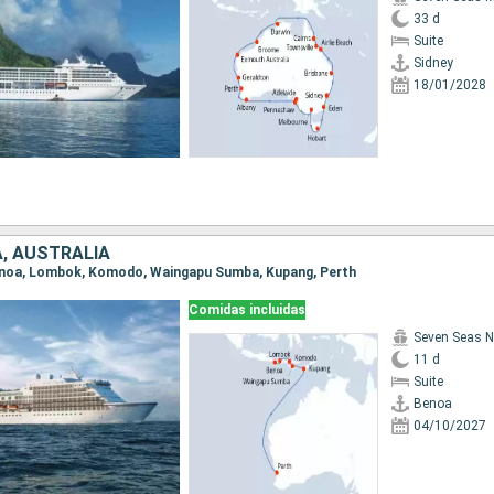
33 d
Suite
Sidney
18/01/2028
A, AUSTRALIA
Benoa, Lombok, Komodo, Waingapu Sumba, Kupang, Perth
Comidas incluidas
Seven Seas N
11 d
Suite
Benoa
04/10/2027