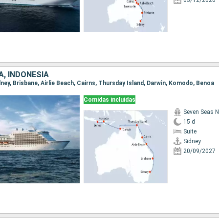
03/12/2026
A, INDONESIA
idney, Brisbane, Airlie Beach, Cairns, Thursday Island, Darwin, Komodo, Benoa
Comidas incluidas
Seven Seas N
15 d
Suite
Sidney
20/09/2027