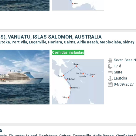
LAS), VANUATU, ISLAS SALOMON, AUSTRALIA
autoka, Port Vila, Luganville, Honiara, Cairns, Airlie Beach, Mooloolaba, Sidney
Comidas incluidas
Seven Seas N
17 d
Suite
Lautoka
04/09/2027
A