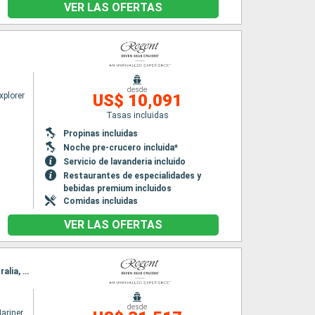
VER LAS OFERTAS
desde
xplorer
US$ 10,091
Tasas incluidas
Propinas incluidas
Noche pre-crucero incluida*
Servicio de lavanderia incluido
Restaurantes de especialidades y
bebidas premium incluidos
Comidas incluidas
VER LAS OFERTAS
Itinerario : Sidney, Brisbane, Airlie Beach, Townsville, Cairns, Darwin, Broome, Exmouth Australia, Geraldton, Perth, Albany, Adelaide, Penneshaw, Melbourne, Hobart, Eden, Sidney
desde
ariner