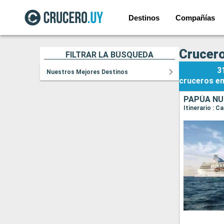
Destinos
Compañías
Crucero
FILTRAR LA BÚSQUEDA
3
Nuestros Mejores Destinos
cruceros
e
PAPÚA NU
Itinerario : C