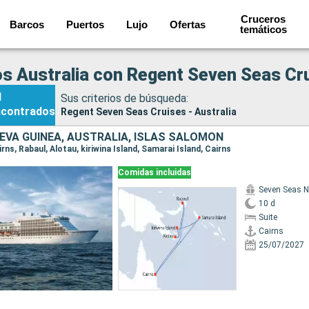
Cruceros
Barcos
Puertos
Lujo
Ofertas
temáticos
s Australia con Regent Seven Seas Cr
1
Sus criterios de búsqueda:
ncontrados
Regent Seven Seas Cruises - Australia
EVA GUINEA, AUSTRALIA, ISLAS SALOMON
airns, Rabaul, Alotau, kiriwina Island, Samarai Island, Cairns
Comidas incluidas
Seven Seas N
10 d
Suite
Cairns
25/07/2027