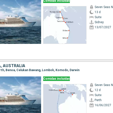
Comidas incluidas
Seven Seas N
13 d
Suite
Sidney
13/07/2027
A, AUSTRALIA
Perth, Benoa, Celukan Bawang, Lombok, Komodo, Darwin
Comidas incluidas
Seven Seas N
12 d
Suite
Perth
16/06/2027