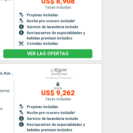
US$ 8,908
Tasas incluidas
Propinas incluidas
Noche pre-crucero incluida*
Servicio de lavanderia incluido
Restaurantes de especialidades y
bebidas premium incluidos
Comidas incluidas
VER LAS OFERTAS
Itinerario : El Pireo Atenas, Mykonos, Katakolon, Trapani, La Goulette, La Valetta, Heraklion, Kusadasi, El Pireo Atenas
desde
ariner
US$ 9,262
Tasas incluidas
Propinas incluidas
as
Noche pre-crucero incluida*
Servicio de lavanderia incluido
Restaurantes de especialidades y
bebidas premium incluidos