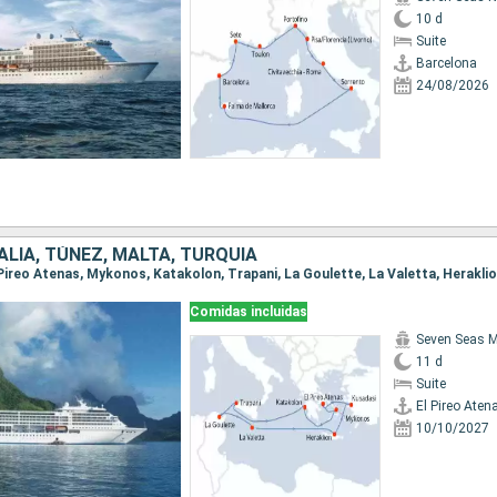
10 d
Suite
Barcelona
24/08/2026
TALIA, TÚNEZ, MALTA, TURQUÍA
Comidas incluidas
Seven Seas M
11 d
Suite
El Pireo Aten
10/10/2027