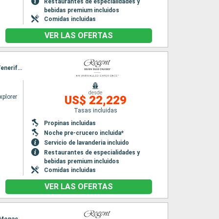
Restaurantes de especialidades y
bebidas premium incluidos
Comidas incluidas
VER LAS OFERTAS
Itinerario : Barcelona, Ibiza, Valencia, Cartagena, Malaga, Gibraltar, Lisboa, Santa Cruz de Tenerife, Santa Cruz de la Palma, Tánger, Melilla, Almeria, Alicante, Barcelona
desde
xplorer
US$ 22,229
Tasas incluidas
Propinas incluidas
Noche pre-crucero incluida*
Servicio de lavanderia incluido
Restaurantes de especialidades y
bebidas premium incluidos
Comidas incluidas
VER LAS OFERTAS