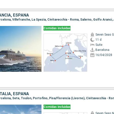
RANCIA, ESPAÑA
Comidas incluidas
Seven Seas G
11 d
Suite
Barcelona
16/04/2028
ITALIA, ESPAÑA
Comidas incluidas
Seven Seas N