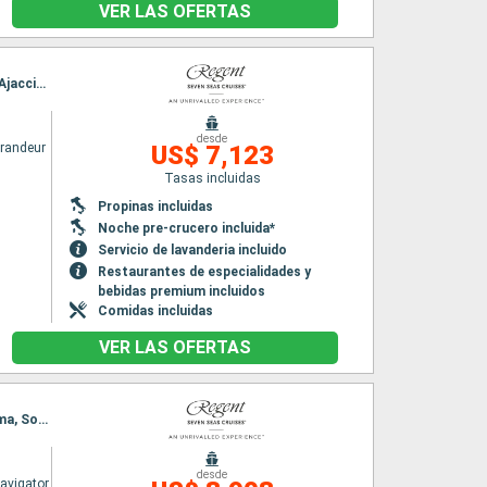
VER LAS OFERTAS
Itinerario : Barcelona, Villefranche, La Spezia, Civitavecchia - Roma, Salerno, Golfo Aranci, Ajaccio, Mahon, Barcelona
desde
randeur
US$ 7,123
Tasas incluidas
Propinas incluidas
Noche pre-crucero incluida*
Servicio de lavanderia incluido
Restaurantes de especialidades y
bebidas premium incluidos
Comidas incluidas
VER LAS OFERTAS
Itinerario : Barcelona, Sete, Toulon, Portofino, Pisa/Florencia (Livorno), Civitavecchia - Roma, Sorrento, Palma de Mallorca, Barcelona
desde
avigator