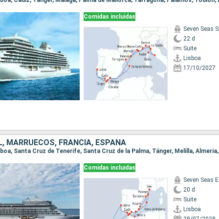
Comidas incluidas
Seven Seas S
22 d
Suite
Lisboa
17/10/2027
, MARRUECOS, FRANCIA, ESPAÑA
Comidas incluidas
Seven Seas E
20 d
Suite
Lisboa