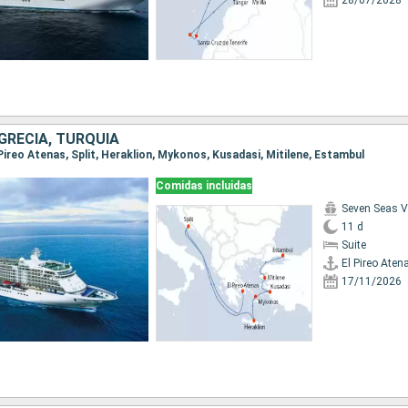
28/07/2028
GRECIA, TURQUÍA
l Pireo Atenas, Split, Heraklion, Mykonos, Kusadasi, Mitilene, Estambul
Comidas incluidas
Seven Seas 
11 d
Suite
El Pireo Aten
17/11/2026