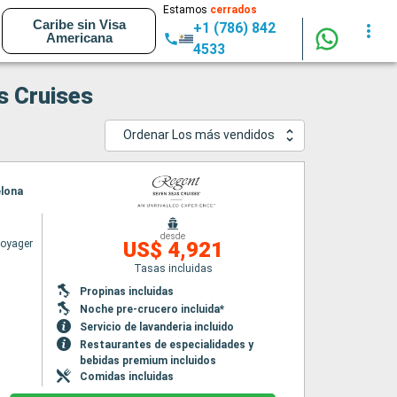
Estamos
cerrados
Caribe sin Visa
+1 (786) 842
Americana
4533
s Cruises
Ordenar Los más vendidos
elona
desde
Voyager
US$ 4,921
Tasas incluidas
Propinas incluidas
Noche pre-crucero incluida*
Servicio de lavanderia incluido
Restaurantes de especialidades y
bebidas premium incluidos
Comidas incluidas