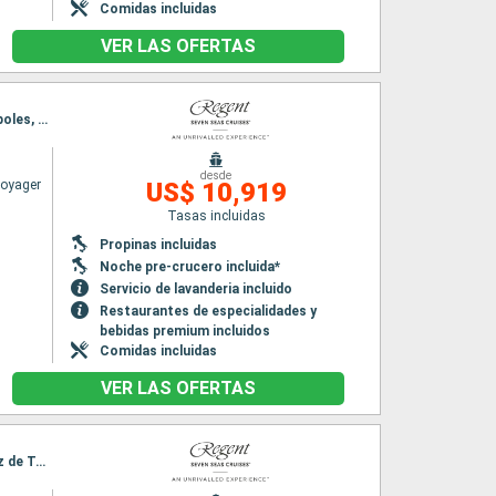
Comidas incluidas
VER LAS OFERTAS
Itinerario : Barcelona, Palamos, Sete, Toulon, La Spezia, Salerno, Civitavecchia - Roma, Nápoles, Messine, La Valetta, La Goulette, Cagliari, Palma de Mallorca, Barcelona
desde
Voyager
US$ 10,919
Tasas incluidas
Propinas incluidas
Noche pre-crucero incluida*
Servicio de lavanderia incluido
Restaurantes de especialidades y
bebidas premium incluidos
Comidas incluidas
VER LAS OFERTAS
Itinerario : Barcelona, Almeria, Gibraltar, Cadiz, Funchal, Santa Cruz de la Palma, Santa Cruz de Tenerife, Las Palmas, Arrecife, Agadir, Casablanca, Palma de Mallorca, Barcelona