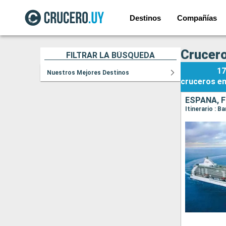
Destinos
Compañías
Crucero
FILTRAR LA BÚSQUEDA
17
Nuestros Mejores Destinos
cruceros
e
ESPAÑA, F
Itinerario : B