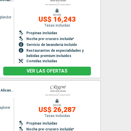
Itinerario : Lisboa, Cadiz, Tánger, Malaga, Palma de Mallorca, Tarragona, Palamos, Toulon, Monaco Monte-Carlo, Savona, Pisa/Florencia (Livorno), Bastia, Civitavecchia - Roma, La Spezia, Marsella, Palamos, Malaga, Gibraltar, Lisboa
desde
plendor
US$ 16,243
Tasas incluidas
Propinas incluidas
Noche pre-crucero incluida*
Servicio de lavanderia incluido
Restaurantes de especialidades y
bebidas premium incluidos
Comidas incluidas
VER LAS OFERTAS
Itinerario : Lisboa, Santa Cruz de Tenerife, Santa Cruz de la Palma, Tánger, Melilla, Almeria, Alicante, Barcelona, Palamos, Sete, Palma de Mallorca, Cartagena, Malaga, Gibraltar, Cadiz, Lisboa
desde
xplorer
US$ 26,287
Tasas incluidas
Propinas incluidas
Noche pre-crucero incluida*