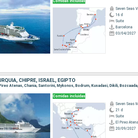
Comidas incluidas
Seven Seas 
16 d
Suite
Barcelona
03/04/2027
URQUÍA, CHIPRE, ISRAEL, EGIPTO
Comidas incluidas
Seven Seas M
21 d
Suite
El Pireo Aten
20/09/2027