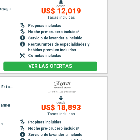
desde
Voyager
US$ 12,019
Tasas incluidas
Propinas incluidas
Noche pre-crucero incluida*
Servicio de lavanderia incluido
Restaurantes de especialidades y
bebidas premium incluidos
Comidas incluidas
VER LAS OFERTAS
Itinerario : El Pireo Atenas, Chania, Santoríni, Mykonos, Bodrum, Kusadasi, Dikili, Bozcaada, Estambul, Rodas, Limassol, Haifa, Ashdod, Alejandria, El Pireo Atenas
desde
ariner
US$ 18,893
Tasas incluidas
Propinas incluidas
as
Noche pre-crucero incluida*
Servicio de lavanderia incluido