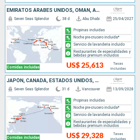
EMIRATOS ÁRABES UNIDOS, OMAN, ARABIA SAUDÍ, EGIPTO, JORDANIA, ISRAEL, CHIPRE, TURQUÍA, GRECIA, ITALIA, ESPAÑA, MARRUECOS, CANADÁ, ESTADOS UNIDOS
Seven Seas Splendor
38 d
Abu Dhabi
25/04/2027
Propinas incluidas
Noche pre-crucero incluida*
Servicio de lavanderia incluido
Restaurantes de especialidades y
bebidas premium incluidos
Tasas
US$ 25,613
Comidas incluidas
incluidas
JAPÓN, CANADÁ, ESTADOS UNIDOS, COREA DEL SUR
Seven Seas Splendor
31 d
Vancouver
13/09/2028
Propinas incluidas
Noche pre-crucero incluida*
Servicio de lavanderia incluido
Restaurantes de especialidades y
bebidas premium incluidos
Tasas
US$ 29,328
Comidas incluidas
incluidas