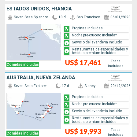
ESTADOS UNIDOS, FRANCIA
Seven Seas Splendor
18 d
San Francisco
06/01/2028
Propinas incluidas
Noche pre-crucero incluida*
Servicio de lavanderia incluido
Restaurantes de especialidades y
bebidas premium incluidos
Tasas
US$ 17,461
Comidas incluidas
incluidas
AUSTRALIA, NUEVA ZELANDA
Seven Seas Explorer
17 d
Sidney
29/12/2026
Propinas incluidas
Noche pre-crucero incluida*
Servicio de lavanderia incluido
Restaurantes de especialidades y
bebidas premium incluidos
Tasas
US$ 19,993
Comidas incluidas
incluidas