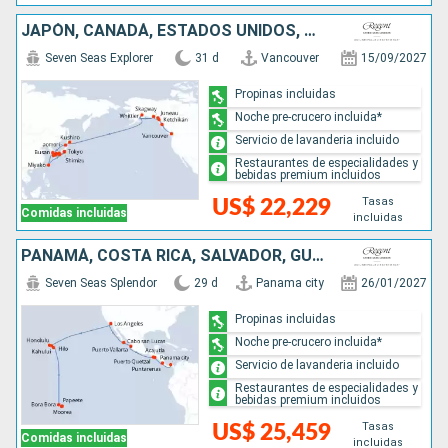
JAPÓN, CANADÁ, ESTADOS UNIDOS, COREA DEL SUR
Seven Seas Explorer
31 d
Vancouver
15/09/2027
Propinas incluidas
Noche pre-crucero incluida*
Servicio de lavanderia incluido
Restaurantes de especialidades y
bebidas premium incluidos
Tasas
US$ 22,229
Comidas incluidas
incluidas
PANAMÁ, COSTA RICA, SALVADOR, GUATEMALA, MÉXICO, ESTADOS UNIDOS, FRANCIA
Seven Seas Splendor
29 d
Panama city
26/01/2027
Propinas incluidas
Noche pre-crucero incluida*
Servicio de lavanderia incluido
Restaurantes de especialidades y
bebidas premium incluidos
Tasas
US$ 25,459
Comidas incluidas
incluidas