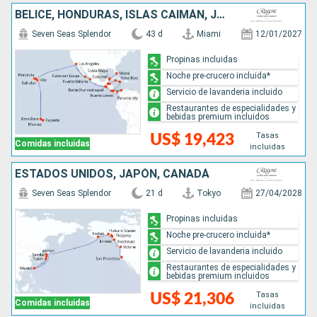
BELICE, HONDURAS, ISLAS CAIMÁN, JAMAICA, COLOMBIA, PANAMÁ, COSTA RICA, SALVADOR, GUATEMALA, MÉXICO, ESTADOS UNIDOS, FRANCIA
Seven Seas Splendor
43 d
Miami
12/01/2027
Propinas incluidas
Noche pre-crucero incluida*
Servicio de lavanderia incluido
Restaurantes de especialidades y
bebidas premium incluidos
Tasas
US$ 19,423
Comidas incluidas
incluidas
ESTADOS UNIDOS, JAPÓN, CANADÁ
Seven Seas Splendor
21 d
Tokyo
27/04/2028
Propinas incluidas
Noche pre-crucero incluida*
Servicio de lavanderia incluido
Restaurantes de especialidades y
bebidas premium incluidos
Tasas
US$ 21,306
Comidas incluidas
incluidas