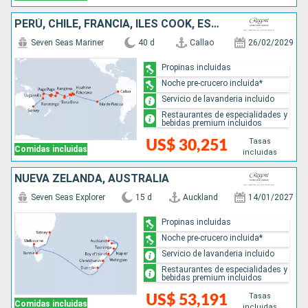
PERÚ, CHILE, FRANCIA, ILES COOK, ESTADOS UNIDOS, SAMOA, TONGA, FIDJI (ISLAS), VANUATU, NUEVA CALEDONIA, AUSTRALIA
Seven Seas Mariner
40 d
Callao
26/02/2029
Propinas incluidas
Noche pre-crucero incluida*
Servicio de lavanderia incluido
Restaurantes de especialidades y
bebidas premium incluidos
Tasas
US$ 30,251
Comidas incluidas
incluidas
NUEVA ZELANDA, AUSTRALIA
Seven Seas Explorer
15 d
Auckland
14/01/2027
Propinas incluidas
Noche pre-crucero incluida*
Servicio de lavanderia incluido
Restaurantes de especialidades y
bebidas premium incluidos
Tasas
US$ 53,191
Comidas incluidas
incluidas