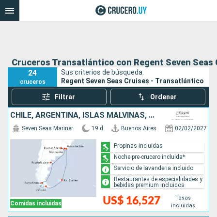
Cruceros Transatlántico con Regent Seven Seas 
24
Sus criterios de búsqueda:
Regent Seven Seas Cruises - Transatlántico
cruceros
Filtrar
Ordenar
CHILE, ARGENTINA, ISLAS MALVINAS, URUGUAY
Seven Seas Mariner
19 d
Buenos Aires
02/02/2027
Propinas incluidas
Noche pre-crucero incluida*
Servicio de lavanderia incluido
Restaurantes de especialidades y
bebidas premium incluidos
Tasas
US$ 16,527
Comidas incluidas
incluidas