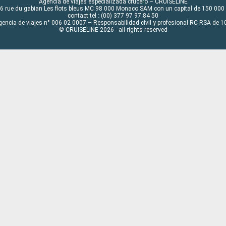
Agencia de viajes especializada crucero – CRUISELINE
6 rue du gabian Les flots bleus MC 98 000 Monaco SAM con un capital de 150 000
contact tel : (00) 377 97 97 84 50
gencia de viajes n° 006 02 0007 – Responsabilidad civil y profesional RC RSA de
© CRUISELINE 2026 - all rights reserved