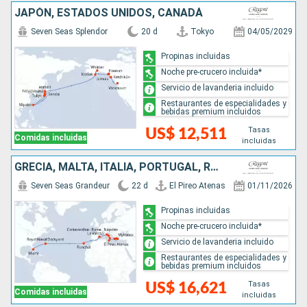
JAPÓN, ESTADOS UNIDOS, CANADÁ
Seven Seas Splendor
20 d
Tokyo
04/05/2029
Propinas incluidas
Noche pre-crucero incluida*
Servicio de lavanderia incluido
Restaurantes de especialidades y
bebidas premium incluidos
Tasas
US$ 12,511
Comidas incluidas
incluidas
GRECIA, MALTA, ITALIA, PORTUGAL, REINO UNIDO, ESTADOS UNIDOS
Seven Seas Grandeur
22 d
El Pireo Atenas
01/11/2026
Propinas incluidas
Noche pre-crucero incluida*
Servicio de lavanderia incluido
Restaurantes de especialidades y
bebidas premium incluidos
Tasas
US$ 16,621
Comidas incluidas
incluidas