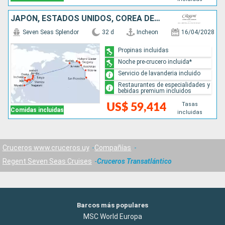
JAPÓN, ESTADOS UNIDOS, COREA DEL SUR, CANADÁ
Seven Seas Splendor
32 d
Incheon
16/04/2028
Propinas incluidas
Noche pre-crucero incluida*
Servicio de lavanderia incluido
Restaurantes de especialidades y
bebidas premium incluidos
Tasas
US$ 59,414
Comidas incluidas
incluidas
Cruceros www.cruceros.uy
Compañías
Regent Seven Seas Cruises
Cruceros Transatlántico
Barcos más populares
MSC World Europa