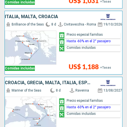
US$ 1,031
+Tasas
Comidas incluidas
ITALIA, MALTA, CROACIA
Brilliance of the Seas
8 d
Civitavecchia - Roma
19/10/2026
Precio especial familias
Hasta -60% en el 2° pasajero
Comidas incluidas
US$ 1,188
+Tasas
Comidas incluidas
CROACIA, GRECIA, MALTA, ITALIA, ESPAÑA
Mariner of the Seas
8 d
Ravenna
13/08/2027
Precio especial familias
Hasta -60% en el 2° pasajero
Comidas incluidas