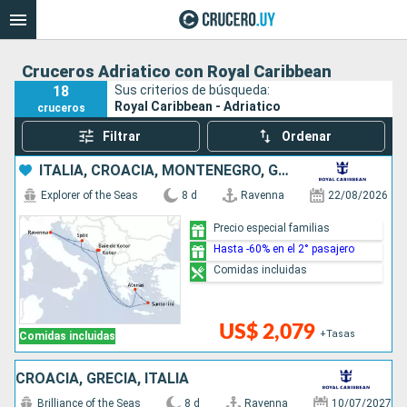
Cruceros Adriatico con Royal Caribbean
18
Sus criterios de búsqueda:
Royal Caribbean - Adriatico
cruceros
Filtrar
Ordenar
ITALIA, CROACIA, MONTENEGRO, GRECIA
Explorer of the Seas
8 d
Ravenna
22/08/2026
Precio especial familias
Hasta -60% en el 2° pasajero
Comidas incluidas
US$ 2,079
+Tasas
Comidas incluidas
CROACIA, GRECIA, ITALIA
Brilliance of the Seas
8 d
Ravenna
10/07/2027