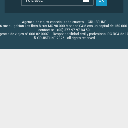
TU EMAIL
OK
Agencia de viajes especializada crucero – CRUISELINE
6 rue du gabian Les flots bleus MC 98 000 Monaco SAM con un capital de 150 000
contact tel : (00) 377 97 97 84 50
gencia de viajes n° 006 02 0007 – Responsabilidad civil y profesional RC RSA de
© CRUISELINE 2026 - all rights reserved