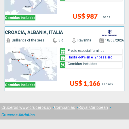
US$ 987
+Tasas
Comidas incluidas
CROACIA, ALBANIA, ITALIA
Brilliance of the Seas
8 d
Ravenna
10/08/2026
Precio especial familias
Hasta -60% en el 2° pasajero
Comidas incluidas
US$ 1,166
+Tasas
Comidas incluidas
Cruceros www.cruceros.uy
Compañías
Royal Caribbean
Cruceros Adriatico