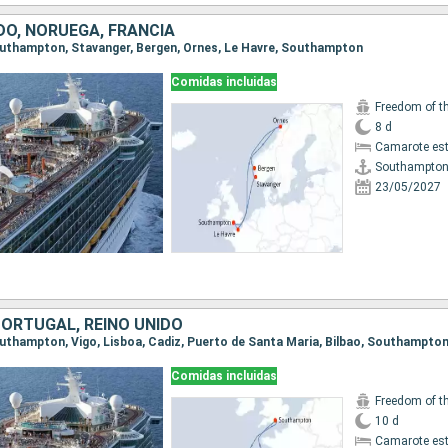
DO, NORUEGA, FRANCIA
Southampton, Stavanger, Bergen, Ornes, Le Havre, Southampton
Comidas incluidas
Freedom of t
8 d
Camarote es
Southampto
23/05/2027
PORTUGAL, REINO UNIDO
Southampton, Vigo, Lisboa, Cadiz, Puerto de Santa Maria, Bilbao, Southampto
Comidas incluidas
Freedom of t
10 d
Camarote es