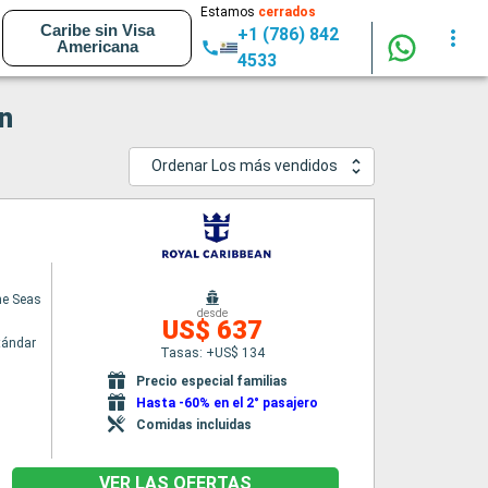
Estamos
cerrados
Caribe sin Visa
+1 (786) 842
Americana
4533
n
Ordenar Los más vendidos
he Seas
desde
US$ 637
tándar
Tasas: +US$ 134
n
Precio especial familias
Hasta -60% en el 2° pasajero
Comidas incluidas
VER LAS OFERTAS