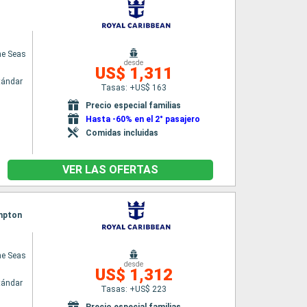
he Seas
desde
US$ 1,311
tándar
Tasas: +US$ 163
n
Precio especial familias
Hasta -60% en el 2° pasajero
Comidas incluidas
VER LAS OFERTAS
ampton
he Seas
desde
US$ 1,312
tándar
Tasas: +US$ 223
n
Precio especial familias