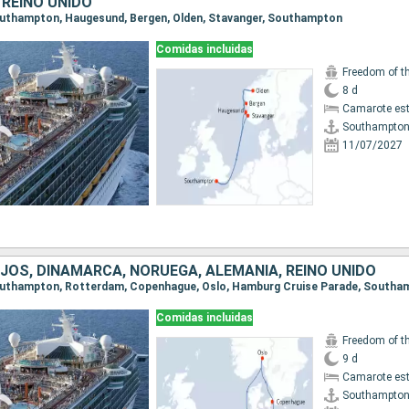
 REINO UNIDO
Southampton, Haugesund, Bergen, Olden, Stavanger, Southampton
Comidas incluidas
Freedom of t
8 d
Camarote es
Southampto
11/07/2027
JOS, DINAMARCA, NORUEGA, ALEMANIA, REINO UNIDO
 Southampton, Rotterdam, Copenhague, Oslo, Hamburg Cruise Parade, South
Comidas incluidas
Freedom of t
9 d
Camarote es
Southampto