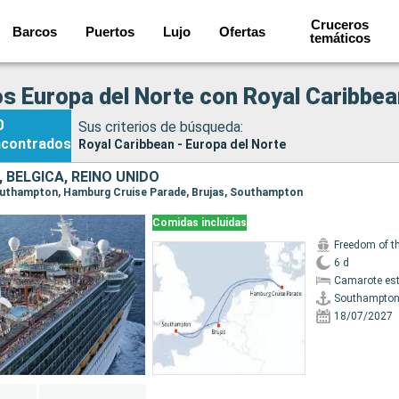
Cruceros
Barcos
Puertos
Lujo
Ofertas
temáticos
s Europa del Norte con Royal Caribbea
0
Sus criterios de búsqueda:
ncontrados
Royal Caribbean - Europa del Norte
 BÉLGICA, REINO UNIDO
Southampton, Hamburg Cruise Parade, Brujas, Southampton
Comidas incluidas
Freedom of t
6 d
Camarote es
Southampto
18/07/2027