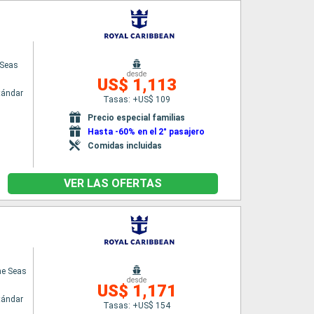
 Seas
desde
US$ 1,113
tándar
Tasas: +US$ 109
n
Precio especial familias
Hasta -60% en el 2° pasajero
Comidas incluidas
VER LAS OFERTAS
he Seas
desde
US$ 1,171
tándar
Tasas: +US$ 154
n