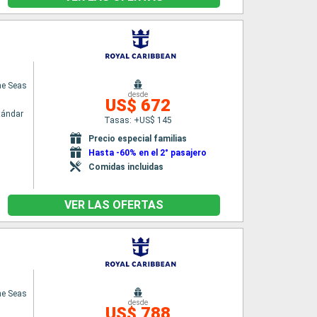
he Seas
desde
US$ 672
tándar
Tasas: +US$ 145
n
Precio especial familias
Hasta -60% en el 2° pasajero
Comidas incluidas
VER LAS OFERTAS
he Seas
desde
US$ 788