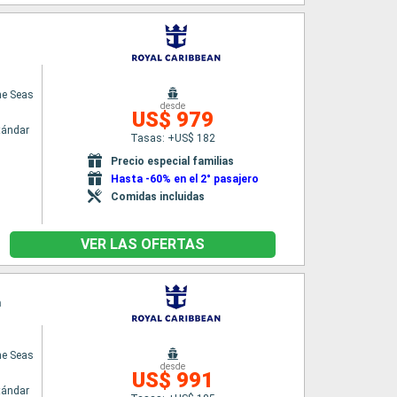
he Seas
desde
US$ 979
tándar
Tasas: +US$ 182
n
Precio especial familias
Hasta -60% en el 2° pasajero
Comidas incluidas
VER LAS OFERTAS
n
he Seas
desde
US$ 991
tándar