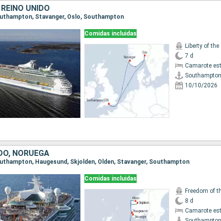
 REINO UNIDO
Southampton, Stavanger, Oslo, Southampton
Comidas incluidas
Liberty of the
7 d
Camarote es
Southampto
10/10/2026
IDO, NORUEGA
Southampton, Haugesund, Skjolden, Olden, Stavanger, Southampton
Comidas incluidas
Freedom of t
8 d
Camarote es
Southampto