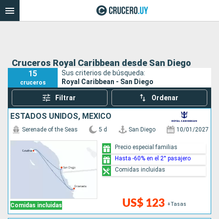
Cruceros Royal Caribbean desde San Diego
15
Sus criterios de búsqueda:
Royal Caribbean - San Diego
cruceros
Filtrar
Ordenar
ESTADOS UNIDOS, MÉXICO
Serenade of the Seas
5 d
San Diego
10/01/2027
Precio especial familias
Hasta -60% en el 2° pasajero
Comidas incluidas
US$ 123
+Tasas
Comidas incluidas