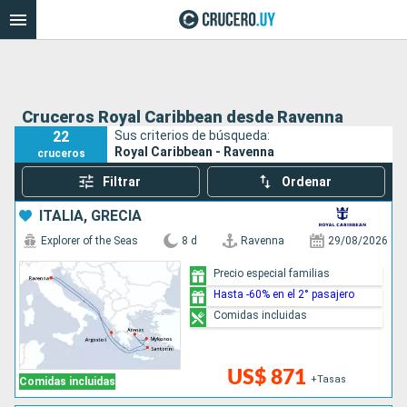
Cruceros Royal Caribbean desde Ravenna
22
Sus criterios de búsqueda:
Royal Caribbean - Ravenna
cruceros
Filtrar
Ordenar
ITALIA, GRECIA
Explorer of the Seas
8 d
Ravenna
29/08/2026
Precio especial familias
Hasta -60% en el 2° pasajero
Comidas incluidas
US$ 871
+Tasas
Comidas incluidas