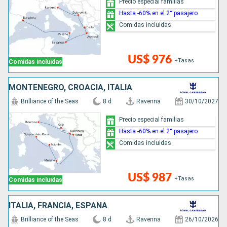
Precio especial familias
Hasta -60% en el 2° pasajero
Comidas incluidas
US$ 976
+Tasas
Comidas incluidas
MONTENEGRO, CROACIA, ITALIA
Brilliance of the Seas
8 d
Ravenna
30/10/2027
Precio especial familias
Hasta -60% en el 2° pasajero
Comidas incluidas
US$ 987
+Tasas
Comidas incluidas
ITALIA, FRANCIA, ESPAÑA
Brilliance of the Seas
8 d
Ravenna
26/10/2026