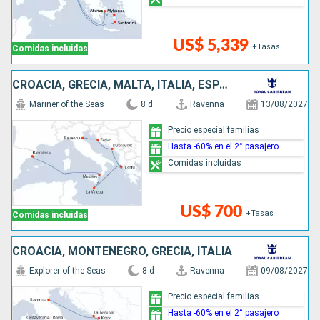
US$ 5,339
+Tasas
Comidas incluidas
CROACIA, GRECIA, MALTA, ITALIA, ESPAÑA
Mariner of the Seas
8 d
Ravenna
13/08/2027
Precio especial familias
Hasta -60% en el 2° pasajero
Comidas incluidas
US$ 700
+Tasas
Comidas incluidas
CROACIA, MONTENEGRO, GRECIA, ITALIA
Explorer of the Seas
8 d
Ravenna
09/08/2027
Precio especial familias
Hasta -60% en el 2° pasajero