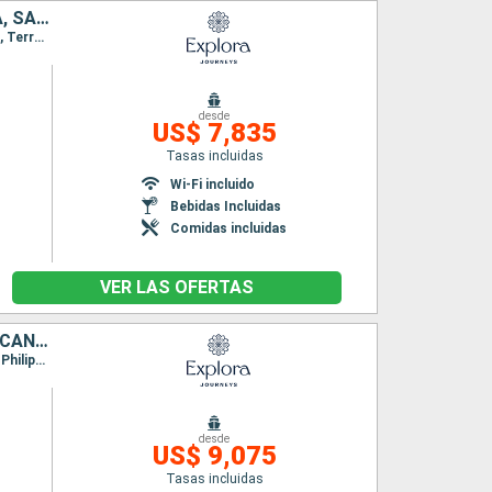
ESTADOS UNIDOS, MÉXICO, BELICE, HONDURAS, ANTIGUA Y BARBUDA, SAN MARTÍN, PUERTO RICO
Itinerario : Miami, Cozumel, Costa Maya, Santo Tomas, Belice, Roatan, Miami, Saint John's, Terre de Haut, Philipsburg, San Juan
desde
US$ 7,835
Tasas incluidas
Wi-Fi incluido
Bebidas Incluidas
Comidas incluidas
VER LAS OFERTAS
JAMAICA, HONDURAS, BELICE, ESTADOS UNIDOS, REPÚBLICA DOMINICANA, SAN MARTÍN, PUERTO RICO
Itinerario : Miami, Ocho Rios, Santo Tomas, Roatan, Belice, Key West, Miami, Puerto Plata, Philipsburg, Terre de Haut, Basse-Terre (Guadalupe), San Juan
desde
US$ 9,075
Tasas incluidas