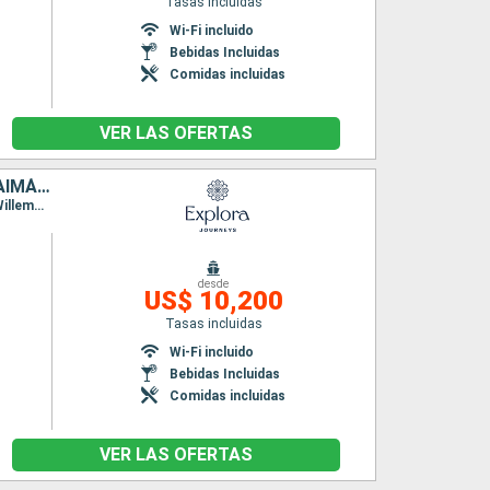
Tasas incluidas
Wi-Fi incluido
Bebidas Incluidas
Comidas incluidas
VER LAS OFERTAS
MÉXICO, HONDURAS, BELICE, BAHAMAS, ARUBA, COLOMBIA, ISLAS CAIMÁN, ESTADOS UNIDOS
Itinerario : Miami, Porto Progreso, Roatan, Belice, Ocean cay MSC marine reserve, Miami, Willemstad(Curaçao), Oranjestad (Aruba), Santa Marta, Cartagena de Indias, Gran Caiman, Miami
desde
US$ 10,200
Tasas incluidas
Wi-Fi incluido
Bebidas Incluidas
Comidas incluidas
VER LAS OFERTAS