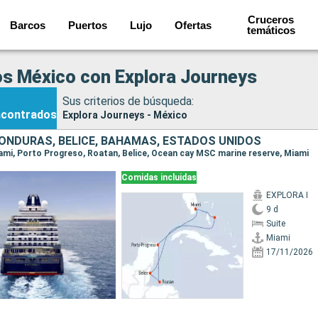
Cruceros
Barcos
Puertos
Lujo
Ofertas
temáticos
s México con Explora Journeys
Sus criterios de búsqueda:
ncontrados
Explora Journeys - México
HONDURAS, BELICE, BAHAMAS, ESTADOS UNIDOS
Miami, Porto Progreso, Roatan, Belice, Ocean cay MSC marine reserve, Miami
Comidas incluidas
EXPLORA I
9 d
Suite
Miami
17/11/2026