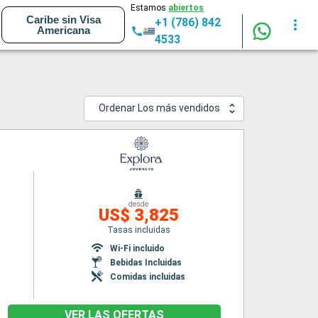
Estamos
abiertos
Caribe sin Visa
+1 (786) 842
Americana
4533
Ordenar Los más vendidos
desde
US$ 3,825
Tasas incluidas
Wi-Fi incluido
Bebidas Incluidas
Comidas incluidas
VER LAS OFERTAS