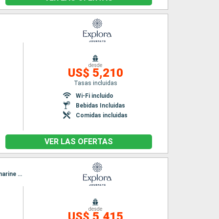
desde
US$ 5,210
Tasas incluidas
Wi-Fi incluido
Bebidas Incluidas
Comidas incluidas
VER LAS OFERTAS
Itinerario : Miami, Cozumel, Costa Maya, Santo Tomas, Belice, Key West, Ocean cay MSC marine reserve, Miami
desde
US$ 5,415