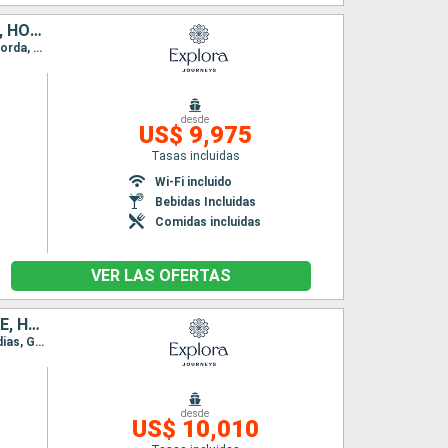
REPÚBLICA DOMINICANA, PUERTO RICO, ESTADOS UNIDOS, JAMAICA, HONDURAS, BELICE
Itinerario : Miami, Puerto Plata, Republica Dominicana, San Juan, Charlotte Amalie, Virgin Gorda, Miami, Ocho Rios, Santo Tomas, Roatan, Belice, Key West, Miami
desde
US$ 9,975
Tasas incluidas
Wi-Fi incluido
Bebidas Incluidas
Comidas incluidas
VER LAS OFERTAS
ARUBA, COLOMBIA, ISLAS CAIMÁN, ESTADOS UNIDOS, MÉXICO, BELICE, HONDURAS
Itinerario : Miami, Willemstad(Curaçao), Oranjestad (Aruba), Santa Marta, Cartagena de Indias, Gran Caiman, Miami, Cozumel, Costa Maya, Santo Tomas, Belice, Roatan, Miami
desde
US$ 10,010