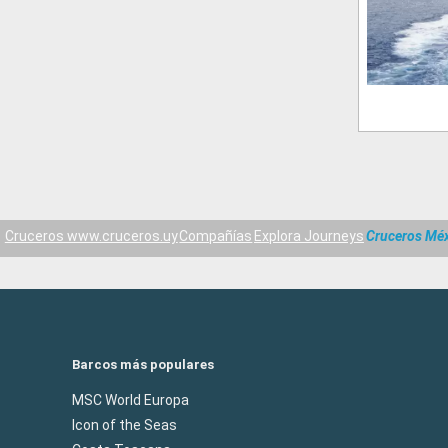
Cruceros www.cruceros.uy
Compañías
Explora Journeys
Cruceros Mé
Barcos más populares
MSC World Europa
Icon of the Seas