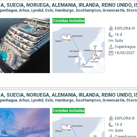
Comidas incluidas
EXPLORA IV
16 d
Suite
Copenhague
18/05/2027
Comidas incluidas
EXPLORA III
16 d
Suite
Copenhague