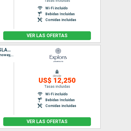
Tasas incluidas
n
Wi-Fi incluido
Bebidas Incluidas
Comidas incluidas
VER LAS OFERTAS
DINAMARCA, SUECIA, NORUEGA, ALEMANIA, IRLANDA, REINO UNIDO, ISLANDIA
Itinerario : Copenhague, Ronne, Gothenburg, Oslo, Hamburgo, Southampton, Belfast, Stornoway, Akureyri, Isafjordhur, Reykjavik
desde
US$ 12,250
Tasas incluidas
Wi-Fi incluido
Bebidas Incluidas
Comidas incluidas
VER LAS OFERTAS