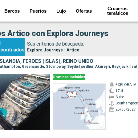
Cruceros
Barcos
Puertos
Lujo
Ofertas
temáticos
s Artico con Explora Journeys
1
Sus criterios de búsqueda:
ncontrados
Explora Journeys - Artico
ISLANDIA, FÉROES (ISLAS), REINO UNIDO
Comidas incluidas
EXPLORA IV
17 d
Suite
Southampto
25/05/2027