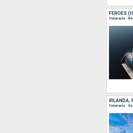
FÉROES (I
Itinerario : R
IRLANDA, 
Itinerario : 