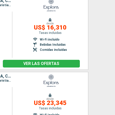
IRLANDA, REINO UNIDO, ISLANDIA, GROENLANDIA, ANTIGUA Y BARBUDA, CANADÁ
Itinerario : Southampton, Belfast, Stornoway, Akureyri, Isafjordhur, Reykjavik, Pasaje de Christian Sund, Paamiut, Qaqortoq, Saint John's, Saint-Pierre (Martinique), Quebec
desde
US$ 16,310
Tasas incluidas
n
Wi-Fi incluido
Bebidas Incluidas
Comidas incluidas
VER LAS OFERTAS
IRLANDA, REINO UNIDO, ISLANDIA, GROENLANDIA, ANTIGUA Y BARBUDA, CANADÁ, ESTADOS UNIDOS
Itinerario : Southampton, Belfast, Stornoway, Akureyri, Isafjordhur, Reykjavik, Pasaje de Christian Sund, Paamiut, Qaqortoq, Saint John's, Saint-Pierre (Martinique), Quebec, |La baie, Siete Islas, Sidney, Halifax, Boston, Nueva York
desde
US$ 23,345
Tasas incluidas
n
Wi-Fi incluido