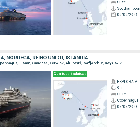
Suite
Southampto
09/09/2026
, NORUEGA, REINO UNIDO, ISLANDIA
openhague, Flaam, Sandnes, Lerwick, Akureyri, Isafjordhur, Reykjavik
Comidas incluidas
EXPLORA V
9 d
Suite
Copenhague
07/07/2028