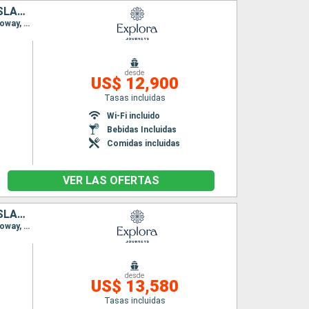
DINAMARCA, SUECIA, NORUEGA, ALEMANIA, IRLANDA, REINO UNIDO, ISLANDIA
Itinerario : Copenhague, Arhus, Lysekil, Oslo, Hamburgo, Southampton, Greencastle, Stornoway, Seydisfjordhur, Akureyri, Reykjavik
desde
US$ 12,900
Tasas incluidas
Wi-Fi incluido
Bebidas Incluidas
Comidas incluidas
VER LAS OFERTAS
DINAMARCA, SUECIA, NORUEGA, ALEMANIA, IRLANDA, REINO UNIDO, ISLANDIA
Itinerario : Copenhague, Arhus, Lysekil, Oslo, Hamburgo, Southampton, Greencastle, Stornoway, Seydisfjordhur, Akureyri, Reykjavik
desde
US$ 13,580
Tasas incluidas