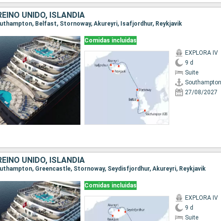
REINO UNIDO, ISLANDIA
outhampton, Belfast, Stornoway, Akureyri, Isafjordhur, Reykjavik
Comidas incluidas
EXPLORA IV
9 d
Suite
Southampto
27/08/2027
REINO UNIDO, ISLANDIA
Southampton, Greencastle, Stornoway, Seydisfjordhur, Akureyri, Reykjavik
Comidas incluidas
EXPLORA IV
9 d
Suite