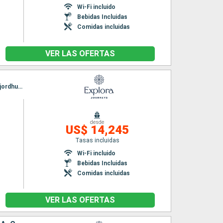
Wi-Fi incluido
Bebidas Incluidas
Comidas incluidas
VER LAS OFERTAS
Itinerario : Southampton, Greencastle, Stornoway, Seydisfjordhur, Akureyri, Reykjavik, Isafjordhur, Pasaje de Christian Sund, Paamiut, Nanortalik, Corner Brook, Havre Saint Pierre, Quebec
desde
US$ 14,245
Tasas incluidas
n
Wi-Fi incluido
Bebidas Incluidas
Comidas incluidas
VER LAS OFERTAS