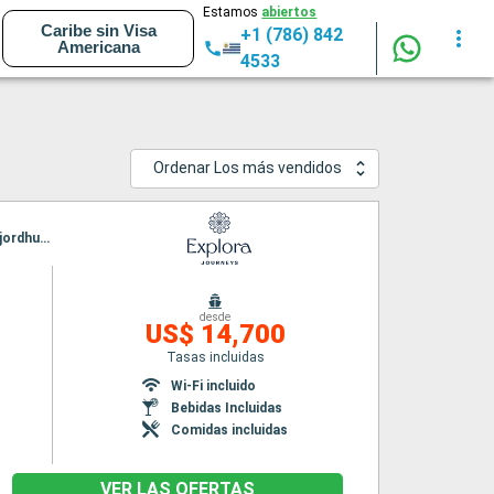
Estamos
abiertos
Caribe sin Visa
+1 (786) 842
Americana
4533
Ordenar Los más vendidos
Itinerario : Southampton, Greencastle, Stornoway, Seydisfjordhur, Akureyri, Reykjavik, Isafjordhur, Siglufjordur - Islande, Thorshavn, Lerwick, Edimbourg, Southampton
desde
US$ 14,700
Tasas incluidas
n
Wi-Fi incluido
Bebidas Incluidas
Comidas incluidas
VER LAS OFERTAS