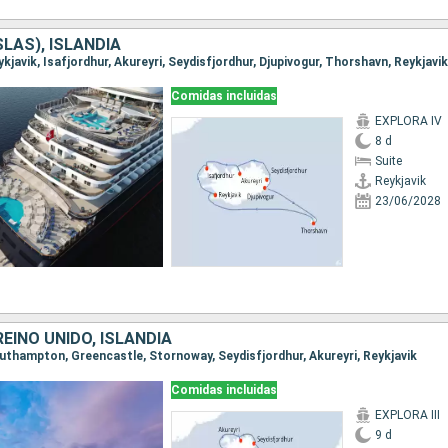
SLAS), ISLANDIA
eykjavik, Isafjordhur, Akureyri, Seydisfjordhur, Djupivogur, Thorshavn, Reykjavik
Comidas incluidas
EXPLORA IV
8 d
Suite
Reykjavik
23/06/2028
REINO UNIDO, ISLANDIA
Southampton, Greencastle, Stornoway, Seydisfjordhur, Akureyri, Reykjavik
Comidas incluidas
EXPLORA III
9 d