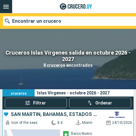
Encontrar un crucero
Cruceros Islas Vírgenes salida en octubre 2026 -
Nuestros destinos
2027
8 cruceros encontrados
Fecha de salida
Puertos
Compañías
8
Sus criterios de búsqueda:
Islas Vírgenes - octubre 2026 - 2027
cruceros
Buscar
Filtrar
Ordenar
SAN MARTÍN, BAHAMAS, ESTADOS UNIDOS
Icon of the seas
8 d
Miami
24/10/2026
Barco Nuevo