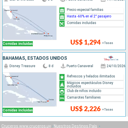
Precio especial familias
Hasta -60% en el 2° pasajero
Comidas incluidas
US$ 1,294
+Tasas
Comidas incluidas
BAHAMAS, ESTADOS UNIDOS
Disney Treasure
8 d
Puerto Canaveral
24/10/2026
Refrescos y helados ilimitados
Mágicos espectáculos Disney
incluidos
Club de niños incluido
Camarotes familiares
US$ 2,226
+Tasas
Comidas incluidas
Cruceros www.cruceros.uy
Nuestros Destinos País